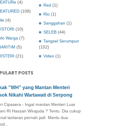
EATURe
(4)
Red
(1)
FEATURED
(108)
Rio
(1)
ile
(4)
Sanggahan
(1)
ISTORI
(10)
SELEB
(44)
nfo Warga
(7)
Tangsel Serumpun
ARITIM
(5)
(152)
ISTERI
(21)
Video
(1)
PULART POSTS
kak "WH" yang Mantan Menteri
sok Nikahi Wartawati di Serpong
ri Cipasera - Ingat mantan Menteri Luar
eri RI Hassan Wirajuda ? Tentu. Dia cukup
enal lantaran pernah jadi Menlu dua
od...