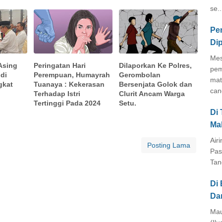
se..
Pe
Di
Mes
Asing
Peringatan Hari
Dilaporkan Ke Polres,
pem
di
Perempuan, Humayrah
Gerombolan
mat
gkat
Tuanaya : Kekerasan
Bersenjata Golok dan
cang
Terhadap Istri
Clurit Ancam Warga
Tertinggi Pada 2024
Setu.
Di
Ma
Air
Posting Lama
Pas
Tan
Di 
Da
Mau