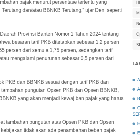
mbahan pajak menurut persentase tertentu yang
H
 Terutang dan/atau BBNKB Terutang,” ujar Deni seperti
M
N
 Daerah Provinsi Banten Nomor 1 Tahun 2024 tentang
O
ahwa besaran tarif PKB ditetapkan sebesar 1,2 persen
S
5 persen dari semula 1,75 persen, sedangkan tarif
atau mengalami penurunan sebesar 0,5 persen dari
LA
k PKB dan BBNKB sesuai dengan tarif PKB dan
A
an tambahan pungutan Opsen PKB dan Opsen BBNKB,
n BBNKB yang akan menjadi kewajiban pajak yang harus
B
C
SE
at tambahan pungutan atas Opsen PKB dan Opsen
E
ebijakan tidak akan ada penambahan beban pajak
E