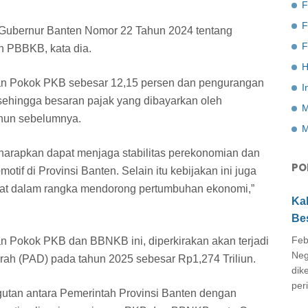
F
n Gubernur Banten Nomor 22 Tahun 2024 tentang
F
 PBBKB, kata dia.
H
an Pokok PKB sebesar 12,15 persen dan pengurangan
I
ehingga besaran pajak yang dibayarkan oleh
M
ahun sebelumnya.
M
iharapkan dapat menjaga stabilitas perekonomian dan
PO
if di Provinsi Banten. Selain itu kebijakan ini juga
kat dalam rangka mendorong pertumbuhan ekonomi,”
Ka
Be
Feb
 Pokok PKB dan BBNKB ini, diperkirakan akan terjadi
Neg
rah (PAD) pada tahun 2025 sebesar Rp1,274 Triliun.
dik
peri
ungutan antara Pemerintah Provinsi Banten dengan