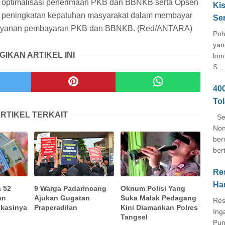
l optimalisasi penerimaan PKB dan BBNKB serta Opsen
Kis
 peningkatan kepatuhan masyarakat dalam membayar
Se
n layanan pembayaran PKB dan BBNKB. (Red/ANTARA)
Poh
yan
GIKAN ARTIKEL INI
lom
S...
40
To
RTIKEL TERKAIT
Seb
Non
ber
ber
Re
Ha
 52
9 Warga Padarincang
Oknum Polisi Yang
an
Ajukan Gugatan
Suka Malak Pedagang
Res
okasinya
Praperadilan
Kini Diamankan Polres
Ing
Tangsel
Pun