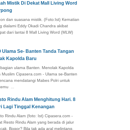
ah Mistik Di Dekat Mall Living Word
rpong
on dan suasana mistik. (Foto:Ist) Kematian
g dialami Eddy Okadi Chandra akibat
pat dari lantai 8 Mall Living Word (MLW)
0 Ulama Se- Banten Tanda Tangan
lak Kapolda Baru
agian ulama Banten. Menolak Kapolda
 Muslim Cipasera.com - Ulama se-Banten
encana mendatangi Mabes Polri untuk
temu ...
sto Rindu Alam Menghitung Hari. 8
ri Lagi Tinggal Kenangan
to Rindu Alam (foto: Ist) Cipasera.com -
at Resto Rindu Alam yang berada di jalur
cak, Bogor? Bila tak ada aral melintang,