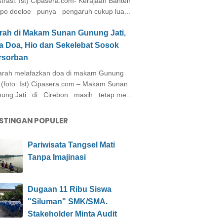
ustrasi: Ist) Cipasera.com- Kerajaan Banten
po doeloe punya pengaruh cukup lua...
arah di Makam Sunan Gunung Jati,
a Doa, Hio dan Sekelebat Sosok
rsorban
rah melafazkan doa di makam Gunung
i (foto: Ist) Cipasera.com – Makam Sunan
ung Jati di Cirebon masih tetap me...
STINGAN POPULER
Pariwisata Tangsel Mati
Tanpa Imajinasi
Dugaan 11 Ribu Siswa
"Siluman" SMK/SMA.
Stakeholder Minta Audit