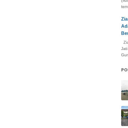
(Il
tem
Zi
Ad
Be
Zia
Jat
Gun
PO