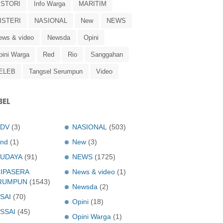
ISTORI
Info Warga
MARITIM
ISTERI
NASIONAL
New
NEWS
ews & video
Newsda
Opini
pini Warga
Red
Rio
Sanggahan
ELEB
Tangsel Serumpun
Video
BEL
ADV
(3)
NASIONAL
(503)
nd
(1)
New
(3)
UDAYA
(91)
NEWS
(1725)
IPASERA
News & video
(1)
RUMPUN
(1543)
Newsda
(2)
SAI
(70)
Opini
(18)
SSAI
(45)
Opini Warga
(1)