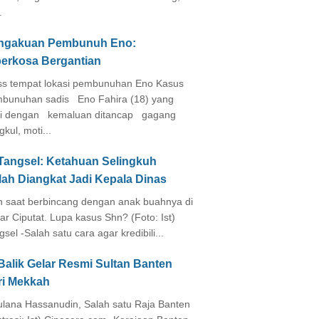
.
ngakuan Pembunuh Eno:
perkosa Bergantian
s tempat lokasi pembunuhan Eno Kasus
bunuhan sadis Eno Fahira (18) yang
i dengan kemaluan ditancap gagang
kul, moti...
 Tangsel: Ketahuan Selingkuh
lah Diangkat Jadi Kepala Dinas
in saat berbincang dengan anak buahnya di
ar Ciputat. Lupa kasus Shn? (Foto: Ist)
gsel -Salah satu cara agar kredibili...
Balik Gelar Resmi Sultan Banten
ri Mekkah
lana Hassanudin, Salah satu Raja Banten