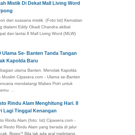
ah Mistik Di Dekat Mall Living Word
rpong
on dan suasana mistik. (Foto:Ist) Kematian
g dialami Eddy Okadi Chandra akibat
pat dari lantai 8 Mall Living Word (MLW)
0 Ulama Se- Banten Tanda Tangan
lak Kapolda Baru
agian ulama Banten. Menolak Kapolda
 Muslim Cipasera.com - Ulama se-Banten
encana mendatangi Mabes Polri untuk
temu ...
sto Rindu Alam Menghitung Hari. 8
ri Lagi Tinggal Kenangan
to Rindu Alam (foto: Ist) Cipasera.com -
at Resto Rindu Alam yang berada di jalur
cak, Bogor? Bila tak ada aral melintang,