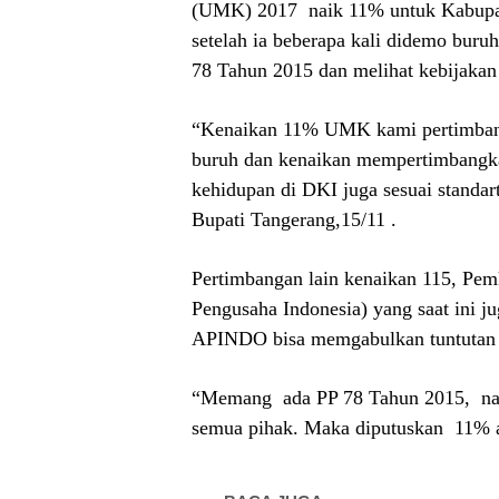
(UMK) 2017
naik 11% untuk Kabupa
setelah ia beberapa kali didemo bur
78 Tahun 2015 dan melihat kebijakan
“Kenaikan 11% UMK kami pertimbang
buruh dan kenaikan mempertimbangkan
kehidupan di DKI juga sesuai standa
Bupati Tangerang,15/11 .
Pertimbangan lain kenaikan 115, Pe
Pengusaha Indonesia) yang saat ini j
APINDO bisa memgabulkan tuntutan b
“Memang
ada PP 78 Tahun 2015,
n
semua pihak. Maka diputuskan
11% a