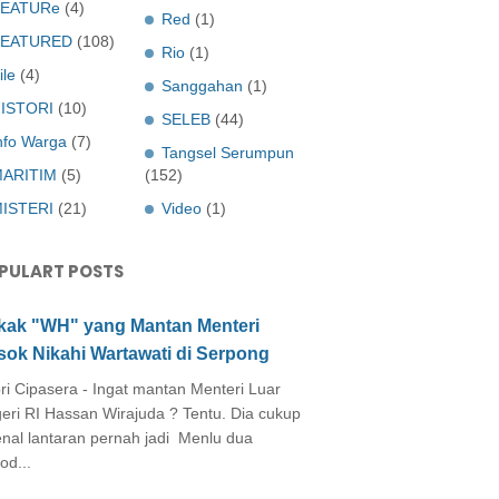
EATURe
(4)
Red
(1)
FEATURED
(108)
Rio
(1)
ile
(4)
Sanggahan
(1)
ISTORI
(10)
SELEB
(44)
nfo Warga
(7)
Tangsel Serumpun
ARITIM
(5)
(152)
ISTERI
(21)
Video
(1)
PULART POSTS
kak "WH" yang Mantan Menteri
sok Nikahi Wartawati di Serpong
ri Cipasera - Ingat mantan Menteri Luar
eri RI Hassan Wirajuda ? Tentu. Dia cukup
enal lantaran pernah jadi Menlu dua
od...