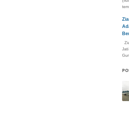
(Il
tem
Zi
Ad
Be
Zia
Jat
Gun
PO