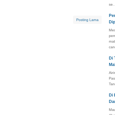
se..
Pe
Posting Lama
Di
Mes
pem
mat
cang
Di
Ma
Air
Pas
Tan
Di 
Da
Mau