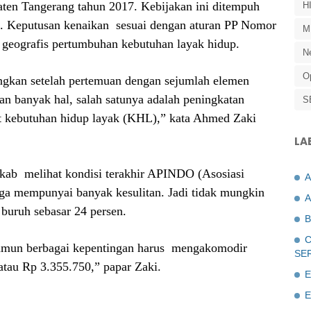
ten Tangerang tahun 2017. Kebijakan ini ditempuh
H
uh. Keputusan kenaikan
sesuai dengan aturan PP Nomor
M
 geografis pertumbuhan kebutuhan layak hidup.
N
O
kan setelah pertemuan dengan sejumlah elemen
 banyak hal, salah satunya adalah peningkatan
S
rt kebutuhan hidup layak (KHL),” kata Ahmed Zaki
LA
mkab
melihat kondisi terakhir APINDO (Asosiasi
uga mempunyai banyak kesulitan. Jadi tidak mungkin
A
uruh sebasar 24 persen.
B
C
amun berbagai kepentingan harus
mengakomodir
SE
tau Rp 3.355.750,” papar Zaki.
E
E