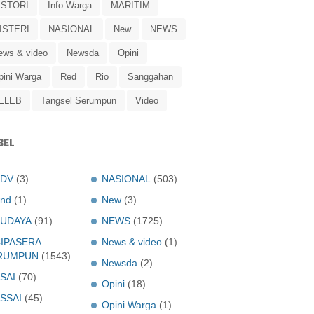
ISTORI
Info Warga
MARITIM
ISTERI
NASIONAL
New
NEWS
ews & video
Newsda
Opini
pini Warga
Red
Rio
Sanggahan
ELEB
Tangsel Serumpun
Video
BEL
ADV
(3)
NASIONAL
(503)
nd
(1)
New
(3)
UDAYA
(91)
NEWS
(1725)
IPASERA
News & video
(1)
RUMPUN
(1543)
Newsda
(2)
SAI
(70)
Opini
(18)
SSAI
(45)
Opini Warga
(1)