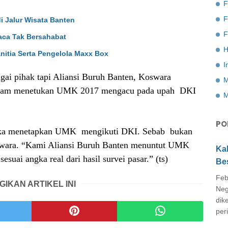
F
di Jalur Wisata Banten
F
aca Tak Bersahabat
H
nitia Serta Pengelola Maxx Box
I
ai pihak tapi Aliansi Buruh Banten, Koswara
M
alam menetukan UMK 2017 mengacu pada upah
DKI
M
PO
jika menetapkan UMK
mengikuti DKI. Sebab
bukan
swara. “Kami Aliansi Buruh Banten menuntut UMK
Ka
 sesuai angka real dari hasil survei pasar.” (ts)
Be
Feb
GIKAN ARTIKEL INI
Neg
dik
peri