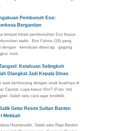
.
ngakuan Pembunuh Eno:
perkosa Bergantian
s tempat lokasi pembunuhan Eno Kasus
bunuhan sadis Eno Fahira (18) yang
i dengan kemaluan ditancap gagang
kul, moti...
 Tangsel: Ketahuan Selingkuh
lah Diangkat Jadi Kepala Dinas
in saat berbincang dengan anak buahnya di
ar Ciputat. Lupa kasus Shn? (Foto: Ist)
gsel -Salah satu cara agar kredibili...
Balik Gelar Resmi Sultan Banten
ri Mekkah
lana Hassanudin, Salah satu Raja Banten