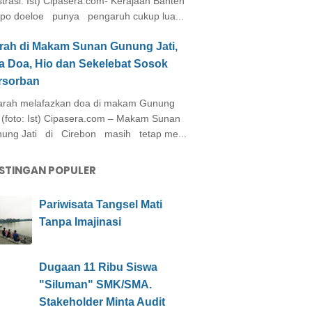
ustrasi: Ist) Cipasera.com- Kerajaan Banten
po doeloe punya pengaruh cukup lua...
arah di Makam Sunan Gunung Jati,
a Doa, Hio dan Sekelebat Sosok
rsorban
rah melafazkan doa di makam Gunung
i (foto: Ist) Cipasera.com – Makam Sunan
ung Jati di Cirebon masih tetap me...
STINGAN POPULER
Pariwisata Tangsel Mati
Tanpa Imajinasi
Dugaan 11 Ribu Siswa
"Siluman" SMK/SMA.
Stakeholder Minta Audit