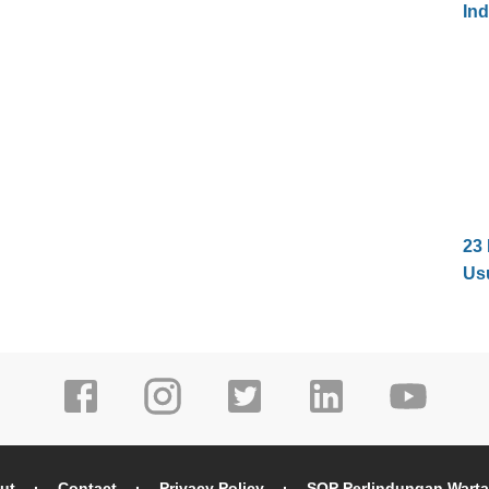
In
23
Us
ut
Contact
Privacy Policy
SOP Perlindungan Wart