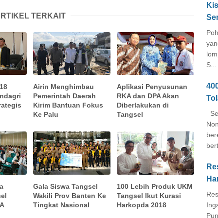
Kis
RTIKEL TERKAIT
Se
Poh
yan
lom
S...
40
 18
Airin Menghimbau
Aplikasi Penyusunan
endagri
Pemerintah Daerah
RKA dan DPA Akan
To
rategis
Kirim Bantuan Fokus
Diberlakukan di
Seb
Ke Palu
Tangsel
Non
ber
ber
Re
Ha
a
Gala Siswa Tangsel
100 Lebih Produk UKM
Res
el
Wakili Prov Banten Ke
Tangsel Ikut Kurasi
Ing
PA
Tingkat Nasional
Harkopda 2018
Pun