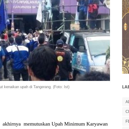
LA
 kenaikan upah di Tangerang. (Foto: Ist)
A
C
F
akhirnya
memutuskan Upah Minimum Karyawan