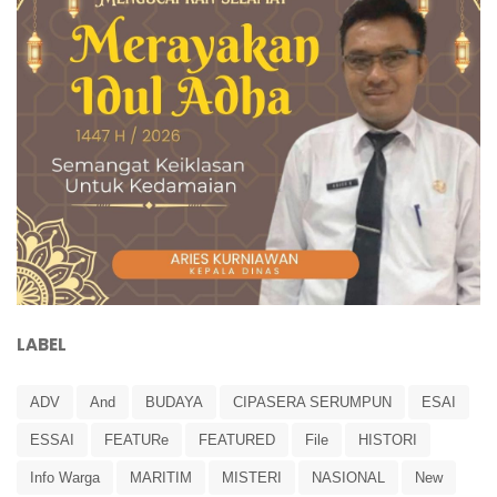
LABEL
ADV
And
BUDAYA
CIPASERA SERUMPUN
ESAI
ESSAI
FEATURe
FEATURED
File
HISTORI
Info Warga
MARITIM
MISTERI
NASIONAL
New