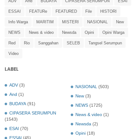
ADV
And
BUDAYA
CIPASERA SERUMPUN
ESAI
ESSAI
FEATURe
FEATURED
File
HISTORI
Info Warga
MARITIM
MISTERI
NASIONAL
New
NEWS
News & video
Newsda
Opini
Opini Warga
Red
Rio
Sanggahan
SELEB
Tangsel Serumpun
Video
LABEL
ADV
(3)
NASIONAL
(503)
And
(1)
New
(3)
BUDAYA
(91)
NEWS
(1725)
CIPASERA SERUMPUN
News & video
(1)
(1543)
Newsda
(2)
ESAI
(70)
Opini
(18)
ESSAI
(45)