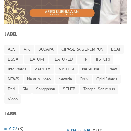
LABEL
ADV
And
BUDAYA
CIPASERA SERUMPUN
ESAI
ESSAI
FEATURe
FEATURED
File
HISTORI
Info Warga
MARITIM
MISTERI
NASIONAL
New
NEWS
News & video
Newsda
Opini
Opini Warga
Red
Rio
Sanggahan
SELEB
Tangsel Serumpun
Video
LABEL
ADV
(3)
NASIONAL
(503)