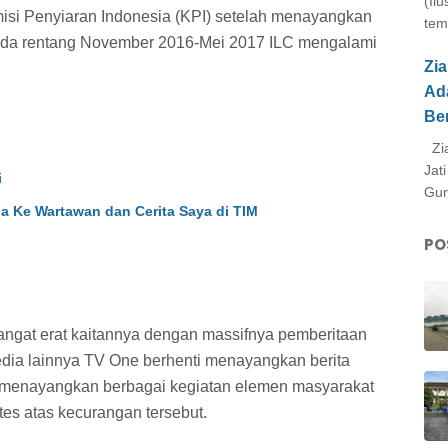
(Il
isi Penyiaran Indonesia (KPI) setelah menayangkan
tem
Pada rentang November 2016-Mei 2017 ILC mengalami
Zi
Ad
Be
Zia
Jat
i
Gun
ia Ke Wartawan dan Cerita Saya di TIM
PO
ngat erat kaitannya dengan massifnya pemberitaan
edia lainnya TV One berhenti menayangkan berita
k menayangkan berbagai kegiatan elemen masyarakat
es atas kecurangan tersebut.