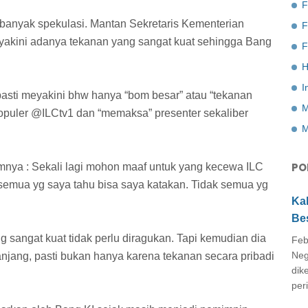
F
banyak spekulasi. Mantan Sekretaris Kementerian
akini adanya tekanan yang sangat kuat sehingga Bang
F
H
I
pasti meyakini bhw hanya “bom besar” atau “tekanan
M
populer @ILCtv1 dan “memaksa” presenter sekaliber
M
PO
nya : Sekali lagi mohon maaf untuk yang kecewa ILC
 semua yg saya tahu bisa saya katakan. Tidak semua yg
Ka
Be
sangat kuat tidak perlu diragukan. Tapi kemudian dia
Feb
Neg
njang, pasti bukan hanya karena tekanan secara pribadi
dik
peri