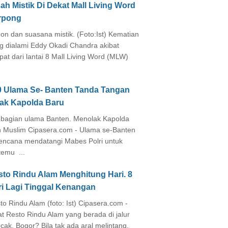
ah Mistik Di Dekat Mall Living Word
rpong
on dan suasana mistik. (Foto:Ist) Kematian
g dialami Eddy Okadi Chandra akibat
pat dari lantai 8 Mall Living Word (MLW)
0 Ulama Se- Banten Tanda Tangan
lak Kapolda Baru
agian ulama Banten. Menolak Kapolda
 Muslim Cipasera.com - Ulama se-Banten
encana mendatangi Mabes Polri untuk
temu ...
sto Rindu Alam Menghitung Hari. 8
ri Lagi Tinggal Kenangan
to Rindu Alam (foto: Ist) Cipasera.com -
at Resto Rindu Alam yang berada di jalur
cak, Bogor? Bila tak ada aral melintang,