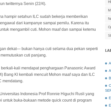
H
 twitternya Senin (22/4).
M
ama hampir setahun ILC sudah bekerja memberikan
N
 mengawal dari kampanye sampai pemilu. Karena itu
O
untuk mengambil cuti. Mohon maaf dan sampai ketemu
S
ngan dekat— bukan hanya cuti selama dua pekan seperti
LA
 memutuskan cuti panjang.
g berkali-kali mendapat penghargaan Panasonic Award
A
/4) Bang KI kembali mencuit Mohon maaf saya dan ILC
B
LC mendatang.
C
SE
Universitas Indonesia Prof Ronnie Higuchi Rusli yang
E
i untuk buka-bukaan metode quick count di program
E