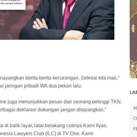
enayangkan berita-berita kecurangan. Selesai kita mas,”
i jaringan pribadi WA dua pekan lalu.
LA
ine juga menunjukkan pesan dari seorang petinggi TKN.
A
erbagai deklarasi dukungan jangan ditayangkan.”
C
di balik layar, latar belakang cutinya Karni Ilyas,
F
esia Lawyers Club (ILC) di TV One. Karni