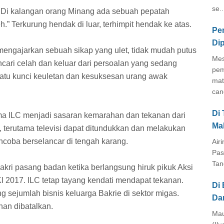
se..
. Di kalangan orang Minang ada sebuah pepatah
h.” Terkurung hendak di luar, terhimpit hendak ke atas.
Pe
Di
u mengajarkan sebuah sikap yang ulet, tidak mudah putus
Mes
ncari celah dan keluar dari persoalan yang sedang
pem
h satu kunci keuletan dan kesuksesan urang awak
mat
cang
Di
a ILC menjadi sasaran kemarahan dan tekanan dari
Ma
terutama televisi dapat ditundukkan dan melakukan
coba berselancar di tengah karang.
Air
Pas
Tan
Bakri pasang badan ketika berlangsung hiruk pikuk Aksi
I 2017. ILC tetap tayang kendati mendapat tekanan.
Di 
sejumlah bisnis keluarga Bakrie di sektor migas.
Da
nan dibatalkan.
Mau