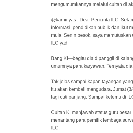
mengumumkannya melalui cuitan di akun
@karniilyas : Dear Pencinta ILC: Sel
informasi, pendidikan publik dan ikut
mulai Senin besok, saya memutuskan 
ILC yad
Bang KI—begitu dia dipanggil di kala
umumnya para karyawan. Ternyata dia
Tak jelas sampai kapan tayangan yan
itu akan kembali mengudara. Jumat (3
lagi cuti panjang. Sampai ketemu di I
Cuitan KI menjawab status guru besar 
menantang para pemilik lembaga surve
ILC.