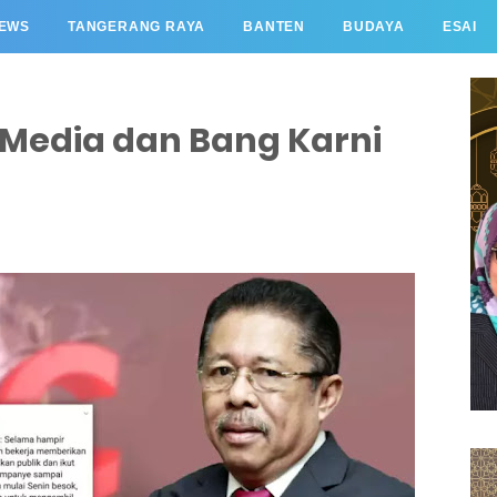
EWS
TANGERANG RAYA
BANTEN
BUDAYA
ESAI
edia dan Bang Karni