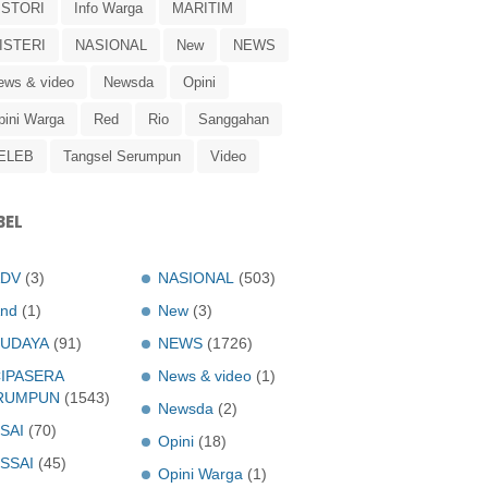
ISTORI
Info Warga
MARITIM
ISTERI
NASIONAL
New
NEWS
ews & video
Newsda
Opini
pini Warga
Red
Rio
Sanggahan
ELEB
Tangsel Serumpun
Video
BEL
ADV
(3)
NASIONAL
(503)
nd
(1)
New
(3)
UDAYA
(91)
NEWS
(1726)
IPASERA
News & video
(1)
RUMPUN
(1543)
Newsda
(2)
SAI
(70)
Opini
(18)
SSAI
(45)
Opini Warga
(1)