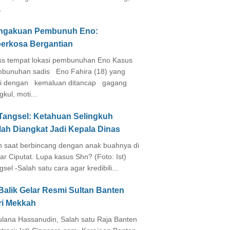
.
ngakuan Pembunuh Eno:
perkosa Bergantian
s tempat lokasi pembunuhan Eno Kasus
bunuhan sadis Eno Fahira (18) yang
i dengan kemaluan ditancap gagang
kul, moti...
 Tangsel: Ketahuan Selingkuh
lah Diangkat Jadi Kepala Dinas
in saat berbincang dengan anak buahnya di
ar Ciputat. Lupa kasus Shn? (Foto: Ist)
gsel -Salah satu cara agar kredibili...
Balik Gelar Resmi Sultan Banten
ri Mekkah
lana Hassanudin, Salah satu Raja Banten