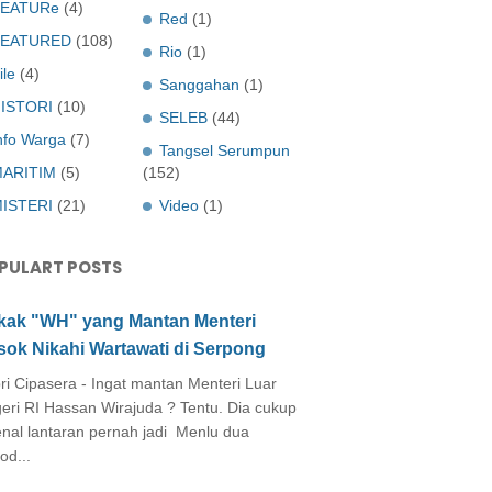
EATURe
(4)
Red
(1)
FEATURED
(108)
Rio
(1)
ile
(4)
Sanggahan
(1)
ISTORI
(10)
SELEB
(44)
nfo Warga
(7)
Tangsel Serumpun
ARITIM
(5)
(152)
ISTERI
(21)
Video
(1)
PULART POSTS
kak "WH" yang Mantan Menteri
sok Nikahi Wartawati di Serpong
ri Cipasera - Ingat mantan Menteri Luar
eri RI Hassan Wirajuda ? Tentu. Dia cukup
enal lantaran pernah jadi Menlu dua
od...