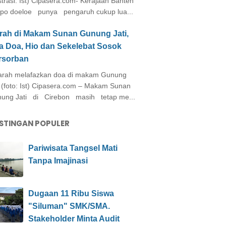
ustrasi: Ist) Cipasera.com- Kerajaan Banten
po doeloe punya pengaruh cukup lua...
arah di Makam Sunan Gunung Jati,
a Doa, Hio dan Sekelebat Sosok
rsorban
rah melafazkan doa di makam Gunung
i (foto: Ist) Cipasera.com – Makam Sunan
ung Jati di Cirebon masih tetap me...
STINGAN POPULER
Pariwisata Tangsel Mati
Tanpa Imajinasi
Dugaan 11 Ribu Siswa
"Siluman" SMK/SMA.
Stakeholder Minta Audit