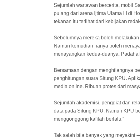
Sejumlah wartawan bercerita, mobil Sa
pulang dari arena Ijtima Ulama III di H
tekanan itu terlihat dari kebijakan redak
Sebelumnya mereka boleh melakukan si
Namun kemudian hanya boleh menayangka
menayangkan kedua-duanya. Padahal s
Bersamaan dengan menghilangnya ber
penghitungan suara Situng KPU. Aplikas
media online. Ribuan protes dari masya
Sejumlah akademisi, penggiat dan rel
data pada Situng KPU. Namun KPU ber
menggonggong kafilah berlalu.”
Tak salah bila banyak yang meyakini 