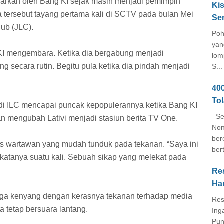
sarkan oleh Bang KI sejak masih menjadi pemimpin
Kis
 tersebut tayang pertama kali di SCTV pada bulan Mei
Se
ub (JLC).
Poh
yan
KI mengembara. Ketika dia bergabung menjadi
lom
g secara rutin. Begitu pula ketika dia pindah menjadi
S...
40
To
i ILC mencapai puncak kepopulerannya ketika Bang KI
Seb
n mengubah Lativi menjadi stasiun berita TV One.
Non
ber
s wartawan yang mudah tunduk pada tekanan. “Saya ini
ber
katanya suatu kali. Sebuah sikap yang melekat pada
Re
Ha
 juga kenyang dengan kerasnya tekanan terhadap media
Res
 tetap bersuara lantang.
Ing
Pun