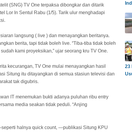
In
telit (SNG) TV One terpaksa dibongkar dan ditarik
otel Lor In Sentul Rabu (1/5). Tarik ulur menghadapi
si.
aran langsung ( live ) dan menayangkan beritanya.
n berita, tapi tidak boleh live. “Tiba-tiba tidak boleh
udah kami proyeksikan,” ujar seorang kru TV One.
ita kecurangan, TV One mulai menayangkan hasil
23
i Situng itu ditayangkan di semua stasiun televisi dan
Us
rakat tak digubris.
awan IT menemukan bukti adanya puluhan ribu entry
sama media seakan tidak peduli. “Anjing
—seperti halnya quick count, —publikasi Situng KPU