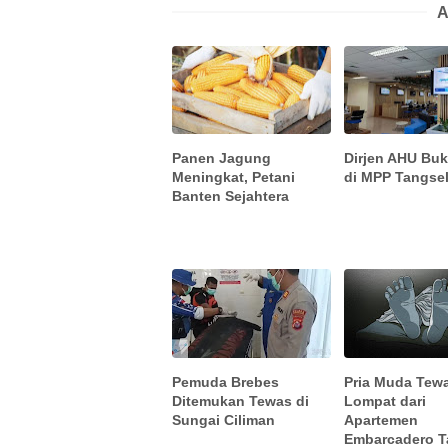
A
Panen Jagung
Dirjen AHU Buk
Meningkat, Petani
di MPP Tangse
Banten Sejahtera
Pemuda Brebes
Pria Muda Tew
Ditemukan Tewas di
Lompat dari
Sungai Ciliman
Apartemen
Embarcadero T