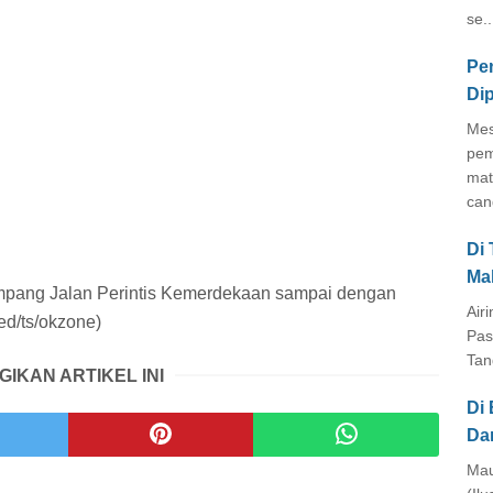
se..
Pe
Di
Mes
pem
mat
cang
Di
Ma
impang Jalan Perintis Kemerdekaan sampai dengan
Air
ed/ts/okzone)
Pas
Tan
GIKAN ARTIKEL INI
Di 
Da
Mau