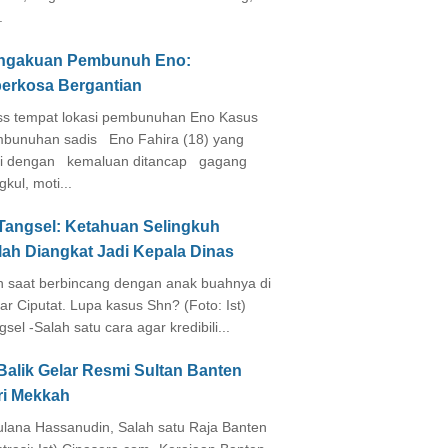
.
ngakuan Pembunuh Eno:
perkosa Bergantian
s tempat lokasi pembunuhan Eno Kasus
bunuhan sadis Eno Fahira (18) yang
i dengan kemaluan ditancap gagang
kul, moti...
 Tangsel: Ketahuan Selingkuh
lah Diangkat Jadi Kepala Dinas
in saat berbincang dengan anak buahnya di
ar Ciputat. Lupa kasus Shn? (Foto: Ist)
gsel -Salah satu cara agar kredibili...
Balik Gelar Resmi Sultan Banten
ri Mekkah
lana Hassanudin, Salah satu Raja Banten