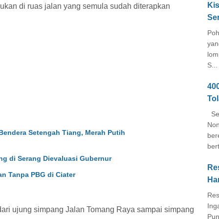
Kis
kukan di ruas jalan yang semula sudah diterapkan
Se
Poh
yan
lom
S...
40
To
Seb
Non
Bendera Setengah Tiang, Merah Putih
ber
ber
ng di Serang Dievaluasi Gubernur
Re
n Tanpa PBG di Ciater
Ha
Res
Ing
 dari ujung simpang Jalan Tomang Raya sampai simpang
Pun