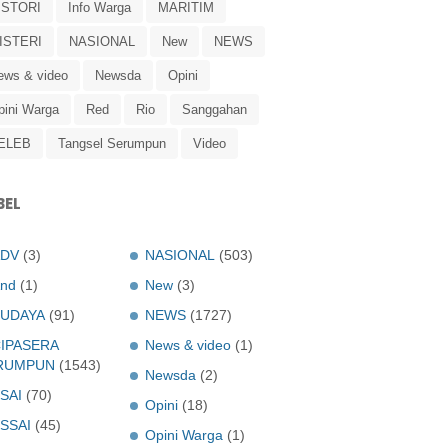
ISTORI
Info Warga
MARITIM
ISTERI
NASIONAL
New
NEWS
ews & video
Newsda
Opini
pini Warga
Red
Rio
Sanggahan
ELEB
Tangsel Serumpun
Video
BEL
ADV
(3)
NASIONAL
(503)
nd
(1)
New
(3)
UDAYA
(91)
NEWS
(1727)
IPASERA
News & video
(1)
RUMPUN
(1543)
Newsda
(2)
SAI
(70)
Opini
(18)
SSAI
(45)
Opini Warga
(1)