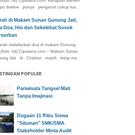
ustrasi: Ist) Cipasera.com- Kerajaan Banten
po doeloe punya pengaruh cukup lua...
arah di Makam Sunan Gunung Jati,
a Doa, Hio dan Sekelebat Sosok
rsorban
rah melafazkan doa di makam Gunung
i (foto: Ist) Cipasera.com – Makam Sunan
ung Jati di Cirebon masih tetap me...
STINGAN POPULER
Pariwisata Tangsel Mati
Tanpa Imajinasi
Dugaan 11 Ribu Siswa
"Siluman" SMK/SMA.
Stakeholder Minta Audit