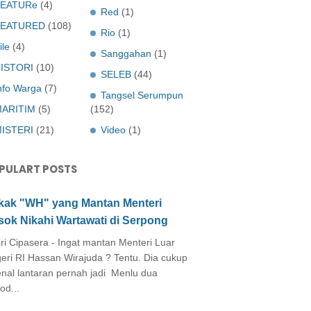
EATURe
(4)
Red
(1)
FEATURED
(108)
Rio
(1)
ile
(4)
Sanggahan
(1)
ISTORI
(10)
SELEB
(44)
nfo Warga
(7)
Tangsel Serumpun
ARITIM
(5)
(152)
ISTERI
(21)
Video
(1)
PULART POSTS
kak "WH" yang Mantan Menteri
sok Nikahi Wartawati di Serpong
ri Cipasera - Ingat mantan Menteri Luar
eri RI Hassan Wirajuda ? Tentu. Dia cukup
enal lantaran pernah jadi Menlu dua
od...