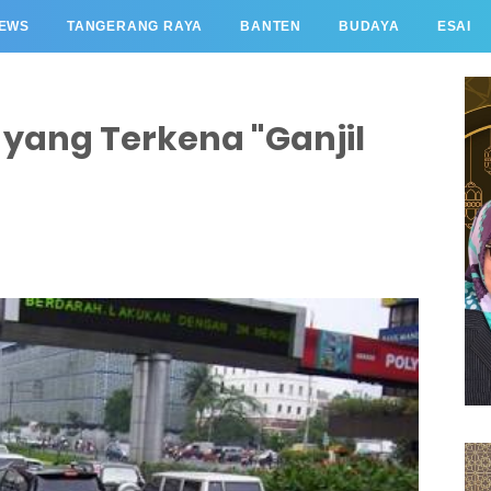
EWS
TANGERANG RAYA
BANTEN
BUDAYA
ESAI
n yang Terkena "Ganjil