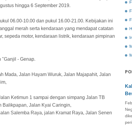
F
Agustus hingga 6 September 2019.
F
ukul 06.00-10.00 dan pukul 16.00-21.00. Kebijakan ini
tanggal merah serta kendaraan yang mendapat catatan
H
, sepeda motor, kendaraan listrik, kendaraan pimpinan
I
M
M
 "Ganjil - Genap.
PO
jah Mada, Jalan Hayam Wuruk, Jalan Majapahit, Jalan
im,
Ka
Be
 Jalan Ketimun 1 sampai dengan simpang Jalan TB
Feb
n Balikpapan, Jalan Kyai Caringin,
Neg
alan Salemba Raya, jalan Kramat Raya, Jalan Senen
dik
peri