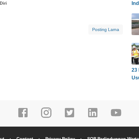
In
iri
Posting Lama
23
Us
ut
Contact
Privacy Policy
SOP Perlindungan Wart