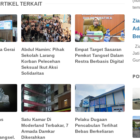
(Il
RTIKEL TERKAIT
tem
Zi
Ad
Be
Zia
a Gerai
Abdul Hamim: Pihak
Empat Target Sasaran
Jat
l
Sekolah Larang
Pemkot Tangsel Dalam
Gun
Korban Pelecehan
Restra Berbasis Digital
Seksual Ikut Aksi
Solidaritas
PO
as
Satu Kamar Di
Pelaku Dugaan
Moderland Terbakar, 7
Pencabulan Terlihat
Armada Damkar
Bebas Berkeliaran
angsel.
Dikerahkan