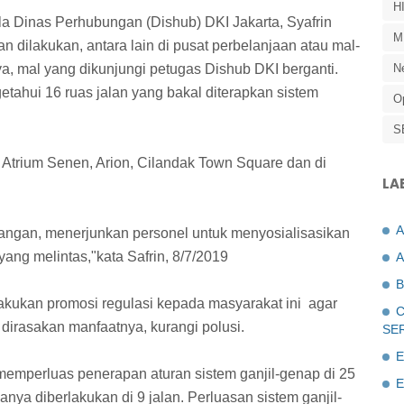
H
la Dinas Perhubungan (Dishub) DKI Jakarta, Syafrin
M
an dilakukan, antara lain di pusat perbelanjaan atau mal-
ya, mal yang dikunjungi petugas Dishub DKI berganti.
N
tahui 16 ruas jalan yang bakal diterapkan sistem
O
S
, Atrium Senen, Arion, Cilandak Town Square dan di
LA
apangan, menerjunkan personel untuk menyosialisasikan
ang melintas,"kata Safrin, 8/7/2019
A
B
akukan promosi regulasi kepada masyarakat ini agar
C
a dirasakan manfaatnya, kurangi polusi.
SE
E
memperluas penerapan aturan sistem ganjil-genap di 25
E
nya diberlakukan di 9 jalan. Perluasan sistem ganjil-