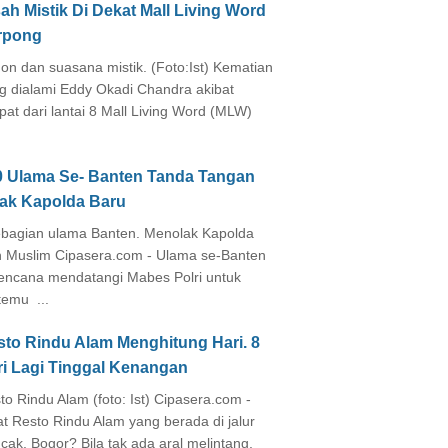
ah Mistik Di Dekat Mall Living Word
rpong
on dan suasana mistik. (Foto:Ist) Kematian
g dialami Eddy Okadi Chandra akibat
pat dari lantai 8 Mall Living Word (MLW)
0 Ulama Se- Banten Tanda Tangan
lak Kapolda Baru
agian ulama Banten. Menolak Kapolda
 Muslim Cipasera.com - Ulama se-Banten
encana mendatangi Mabes Polri untuk
temu ...
sto Rindu Alam Menghitung Hari. 8
ri Lagi Tinggal Kenangan
to Rindu Alam (foto: Ist) Cipasera.com -
at Resto Rindu Alam yang berada di jalur
cak, Bogor? Bila tak ada aral melintang,