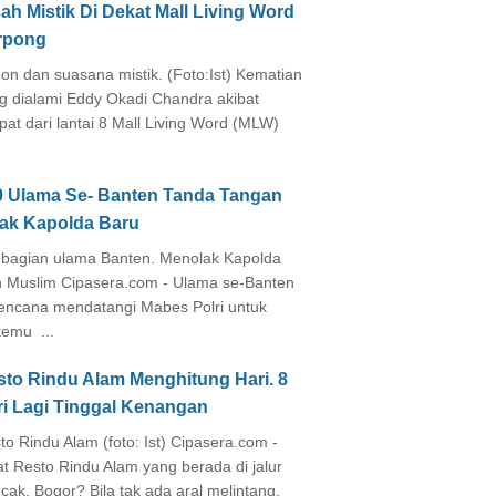
ah Mistik Di Dekat Mall Living Word
rpong
on dan suasana mistik. (Foto:Ist) Kematian
g dialami Eddy Okadi Chandra akibat
pat dari lantai 8 Mall Living Word (MLW)
0 Ulama Se- Banten Tanda Tangan
lak Kapolda Baru
agian ulama Banten. Menolak Kapolda
 Muslim Cipasera.com - Ulama se-Banten
encana mendatangi Mabes Polri untuk
temu ...
sto Rindu Alam Menghitung Hari. 8
ri Lagi Tinggal Kenangan
to Rindu Alam (foto: Ist) Cipasera.com -
at Resto Rindu Alam yang berada di jalur
cak, Bogor? Bila tak ada aral melintang,