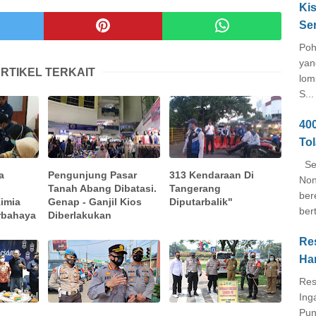
Kis
Se
Poh
yan
RTIKEL TERKAIT
lom
S...
40
To
Seb
a
Pengunjung Pasar
313 Kendaraan Di
Non
Tanah Abang Dibatasi.
Tangerang
ber
imia
Genap - Ganjil Kios
Diputarbalik"
ber
rbahaya
Diberlakukan
Re
Ha
Res
Ing
Pun