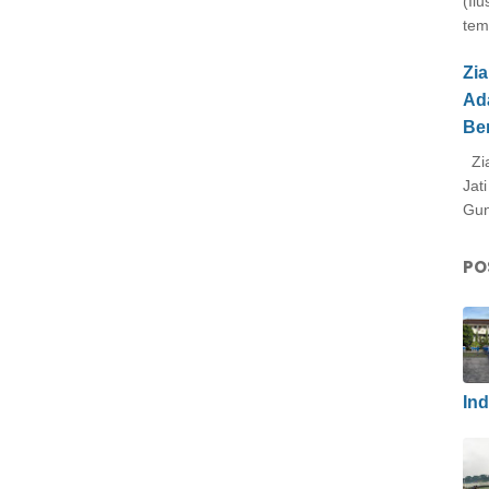
(Il
tem
Zi
Ad
Be
Zia
Jat
Gun
PO
In