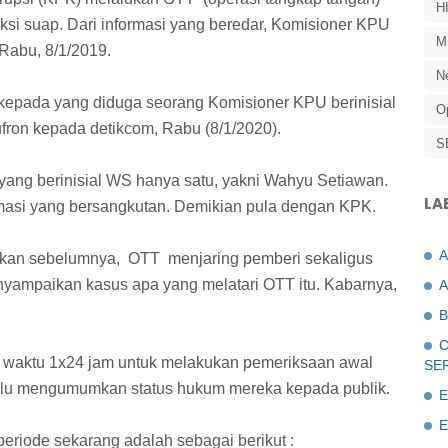
H
ksi suap. Dari informasi yang beredar, Komisioner KPU
M
 Rabu, 8/1/2019.
N
 kepada yang diduga seorang Komisioner KPU berinisial
O
ron kepada detikcom, Rabu (8/1/2020).
S
ang berinisial WS hanya satu, yakni Wahyu Setiawan.
LA
masi yang bersangkutan. Demikian pula dengan KPK.
akan sebelumnya, OTT menjaring pemberi sekaligus
yampaikan kasus apa yang melatari OTT itu. Kabarnya,
A
B
C
 waktu 1x24 jam untuk melakukan pemeriksaan awal
SE
lalu mengumumkan status hukum mereka kepada publik.
E
E
riode sekarang adalah sebagai berikut :