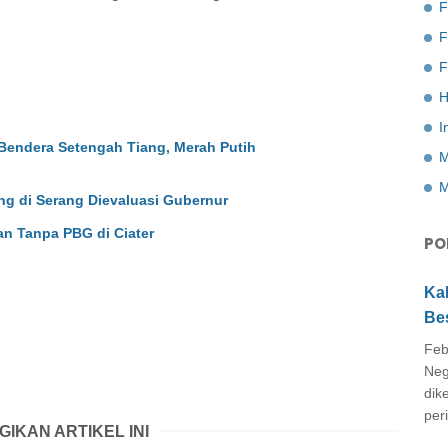
F
F
H
I
Bendera Setengah Tiang, Merah Putih
M
M
ng di Serang Dievaluasi Gubernur
n Tanpa PBG di Ciater
PO
Ka
Be
Feb
Neg
dik
peri
GIKAN ARTIKEL INI