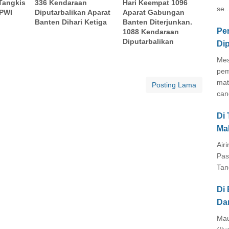
Tangkis
336 Kendaraan
Hari Keempat 1096
se..
 PWI
Diputarbalikan Aparat
Aparat Gabungan
Banten Dihari Ketiga
Banten Diterjunkan.
Pe
1088 Kendaraan
Diputarbalikan
Di
Mes
pem
mat
Posting Lama
cang
Di
Ma
Air
Pas
Tan
Di 
Da
Mau