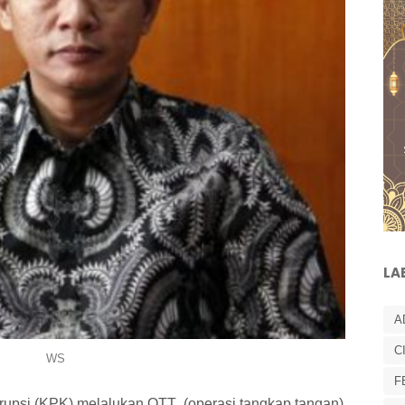
LA
A
C
WS
F
upsi (KPK) melalukan OTT (operasi tangkap tangan)