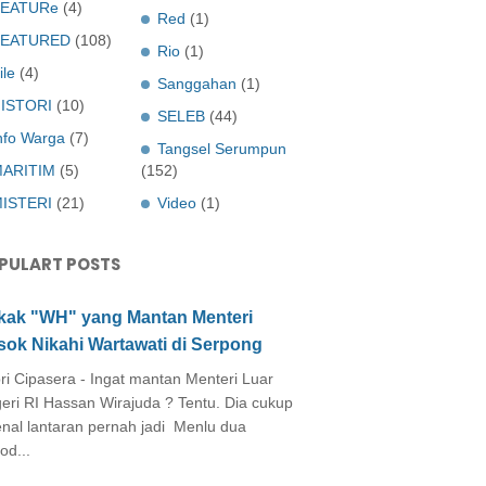
EATURe
(4)
Red
(1)
FEATURED
(108)
Rio
(1)
ile
(4)
Sanggahan
(1)
ISTORI
(10)
SELEB
(44)
nfo Warga
(7)
Tangsel Serumpun
ARITIM
(5)
(152)
ISTERI
(21)
Video
(1)
PULART POSTS
kak "WH" yang Mantan Menteri
sok Nikahi Wartawati di Serpong
ri Cipasera - Ingat mantan Menteri Luar
eri RI Hassan Wirajuda ? Tentu. Dia cukup
enal lantaran pernah jadi Menlu dua
od...