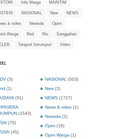
ISTORI
Info Warga
MARITIM
ISTERI
NASIONAL
New
NEWS
ews & video
Newsda
Opini
pini Warga
Red
Rio
Sanggahan
ELEB
Tangsel Serumpun
Video
BEL
ADV
(3)
NASIONAL
(503)
nd
(1)
New
(3)
UDAYA
(91)
NEWS
(1727)
IPASERA
News & video
(1)
RUMPUN
(1543)
Newsda
(2)
SAI
(70)
Opini
(18)
SSAI
(45)
Opini Warga
(1)