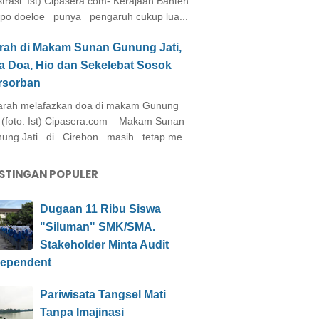
ustrasi: Ist) Cipasera.com- Kerajaan Banten
po doeloe punya pengaruh cukup lua...
arah di Makam Sunan Gunung Jati,
a Doa, Hio dan Sekelebat Sosok
rsorban
rah melafazkan doa di makam Gunung
i (foto: Ist) Cipasera.com – Makam Sunan
ung Jati di Cirebon masih tetap me...
STINGAN POPULER
Dugaan 11 Ribu Siswa
"Siluman" SMK/SMA.
Stakeholder Minta Audit
dependent
Pariwisata Tangsel Mati
Tanpa Imajinasi