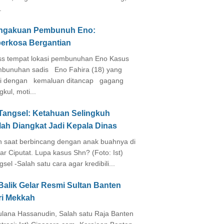
.
ngakuan Pembunuh Eno:
perkosa Bergantian
s tempat lokasi pembunuhan Eno Kasus
bunuhan sadis Eno Fahira (18) yang
i dengan kemaluan ditancap gagang
kul, moti...
 Tangsel: Ketahuan Selingkuh
lah Diangkat Jadi Kepala Dinas
in saat berbincang dengan anak buahnya di
ar Ciputat. Lupa kasus Shn? (Foto: Ist)
gsel -Salah satu cara agar kredibili...
Balik Gelar Resmi Sultan Banten
ri Mekkah
lana Hassanudin, Salah satu Raja Banten