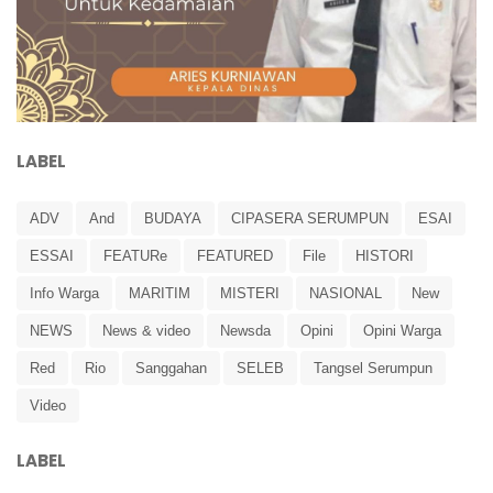
LABEL
ADV
And
BUDAYA
CIPASERA SERUMPUN
ESAI
ESSAI
FEATURe
FEATURED
File
HISTORI
Info Warga
MARITIM
MISTERI
NASIONAL
New
NEWS
News & video
Newsda
Opini
Opini Warga
Red
Rio
Sanggahan
SELEB
Tangsel Serumpun
Video
LABEL