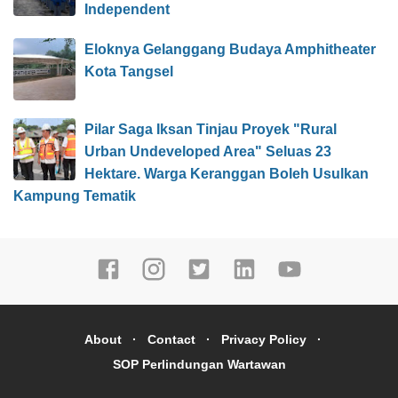
Independent
Eloknya Gelanggang Budaya Amphitheater
Kota Tangsel
Pilar Saga Iksan Tinjau Proyek "Rural
Urban Undeveloped Area" Seluas 23
Hektare. Warga Keranggan Boleh Usulkan
Kampung Tematik
About
Contact
Privacy Policy
SOP Perlindungan Wartawan