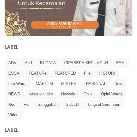
LABEL
ADV
And
BUDAYA
CIPASERA SERUMPUN
ESAI
ESSAI
FEATURe
FEATURED
File
HISTORI
Info Warga
MARITIM
MISTERI
NASIONAL
New
NEWS
News & video
Newsda
Opini
Opini Warga
Red
Rio
Sanggahan
SELEB
Tangsel Serumpun
Video
LABEL