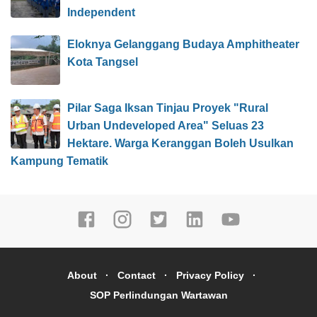
Independent
Eloknya Gelanggang Budaya Amphitheater
Kota Tangsel
Pilar Saga Iksan Tinjau Proyek "Rural
Urban Undeveloped Area" Seluas 23
Hektare. Warga Keranggan Boleh Usulkan
Kampung Tematik
About
Contact
Privacy Policy
SOP Perlindungan Wartawan