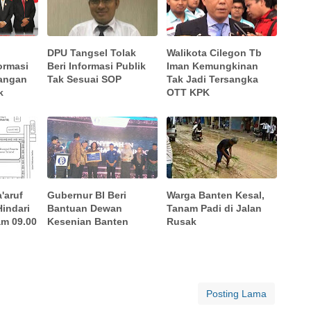
DPU Tangsel Tolak
Walikota Cilegon Tb
ormasi
Beri Informasi Publik
Iman Kemungkinan
angan
Tak Sesuai SOP
Tak Jadi Tersangka
k
OTT KPK
'aruf
Gubernur BI Beri
Warga Banten Kesal,
indari
Bantuan Dewan
Tanam Padi di Jalan
am 09.00
Kesenian Banten
Rusak
Posting Lama