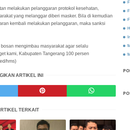
F
atan melakukan pelanggaran protokol kesehatan,
arakat yang melanggar diberi masker. Bila di kemudian
F
garan kembali melakukan pelanggaran, maka sanksi
H
I
M
k bosan mengimbau masyarakat agar selalu
rget kami, Kabupaten Tangerang 100 persen
M
red/hms)
PO
GIKAN ARTIKEL INI
PO
RTIKEL TERKAIT