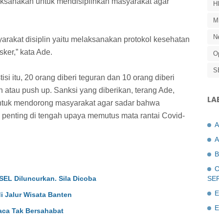
dilaksanakan untuk mendisiplinkan masyarakat agar
H
M
N
arakat disiplin yaitu melaksanakan protokol kesehatan
er,” kata Ade.
O
S
i itu, 20 orang diberi teguran dan 10 orang diberi
n atau push up. Sanksi yang diberikan, terang Ade,
LA
tuk mendorong masyarakat agar sadar bahwa
 penting di tengah upaya memutus mata rantai Covid-
A
B
C
EL Diluncurkan. Sila Dicoba
SE
E
di Jalur Wisata Banten
E
aca Tak Bersahabat