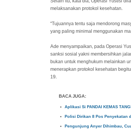
Selain itu, kata dia, Operasi Yustisi 
melaksanakan protokol kesehatan.
“Tujuannya tentu saja mendorong masy
yang paling minimal menggunakan mask
Ade menyampaikan, pada Operasi Yustis
sanksi sosial yakni membersihkan jala
bukan untuk menghukum melainkan un
menerapkan protokol kesehatan begitu
19.
BACA JUGA:
Aplikasi Si PANDAI KEMAS TANGS
Polisi Dirikan 8 Pos Penyekatan 
Pengunjung Anyer Dihimbau, Cu