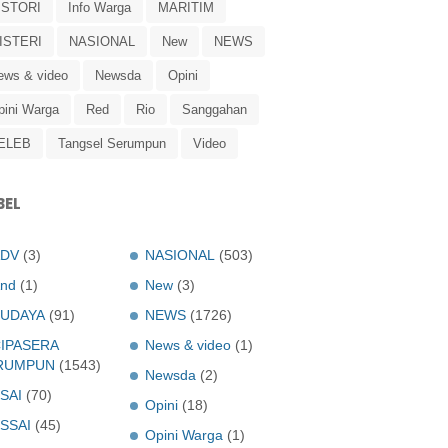
ISTORI
Info Warga
MARITIM
ISTERI
NASIONAL
New
NEWS
ews & video
Newsda
Opini
pini Warga
Red
Rio
Sanggahan
ELEB
Tangsel Serumpun
Video
BEL
ADV
(3)
NASIONAL
(503)
nd
(1)
New
(3)
UDAYA
(91)
NEWS
(1726)
IPASERA
News & video
(1)
RUMPUN
(1543)
Newsda
(2)
SAI
(70)
Opini
(18)
SSAI
(45)
Opini Warga
(1)