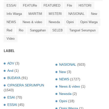
ESSAI
FEATURe
FEATURED
File
HISTORI
Info Warga
MARITIM
MISTERI
NASIONAL
New
NEWS
News & video
Newsda
Opini
Opini Warga
Red
Rio
Sanggahan
SELEB
Tangsel Serumpun
Video
LABEL
ADV
(3)
NASIONAL
(503)
And
(1)
New
(3)
BUDAYA
(91)
NEWS
(1727)
CIPASERA SERUMPUN
News & video
(1)
(1543)
Newsda
(2)
ESAI
(70)
Opini
(18)
ESSAI
(45)
Opini Warga
(1)