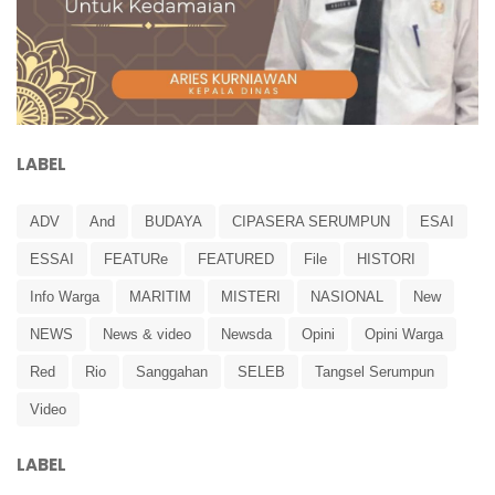
LABEL
ADV
And
BUDAYA
CIPASERA SERUMPUN
ESAI
ESSAI
FEATURe
FEATURED
File
HISTORI
Info Warga
MARITIM
MISTERI
NASIONAL
New
NEWS
News & video
Newsda
Opini
Opini Warga
Red
Rio
Sanggahan
SELEB
Tangsel Serumpun
Video
LABEL