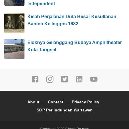
Independent
Kisah Perjalanan Duta Besar Kesultanan
Banten Ke Inggris 1682
Eloknya Gelanggang Budaya Amphitheater
Kota Tangsel
About
Contact
Privacy Policy
SOP Perlindungan Wartawan
Copyright 2020
CipaseRa.com