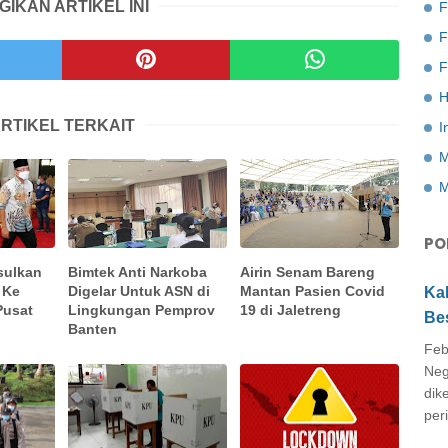
GIKAN ARTIKEL INI
F
F
H
RTIKEL TERKAIT
I
M
M
PO
sulkan
Bimtek Anti Narkoba
Airin Senam Bareng
 Ke
Digelar Untuk ASN di
Mantan Pasien Covid
Ka
Pusat
Lingkungan Pemprov
19 di Jaletreng
Be
Banten
Feb
Neg
dik
peri