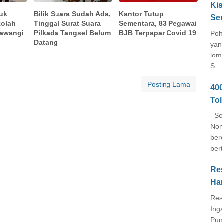
Kis
uk
Bilik Suara Sudah Ada,
Kantor Tutup
Se
kolah
Tinggal Surat Suara
Sementara, 83 Pegawai
lawangi
Pilkada Tangsel Belum
BJB Terpapar Covid 19
Poh
Datang
yan
lom
S...
Posting Lama
40
To
Seb
Non
ber
ber
Re
Ha
Res
Ing
Pun