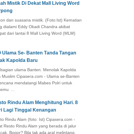
ah Mistik Di Dekat Mall Living Word
rpong
on dan suasana mistik. (Foto:Ist) Kematian
g dialami Eddy Okadi Chandra akibat
pat dari lantai 8 Mall Living Word (MLW)
0 Ulama Se- Banten Tanda Tangan
lak Kapolda Baru
agian ulama Banten. Menolak Kapolda
 Muslim Cipasera.com - Ulama se-Banten
encana mendatangi Mabes Polri untuk
temu ...
sto Rindu Alam Menghitung Hari. 8
ri Lagi Tinggal Kenangan
to Rindu Alam (foto: Ist) Cipasera.com -
at Resto Rindu Alam yang berada di jalur
cak, Bogor? Bila tak ada aral melintang,