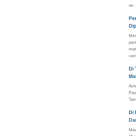
se..
Pe
Di
Mes
pem
mat
cang
Di
Ma
Air
Pas
Tan
Di 
Da
Mau