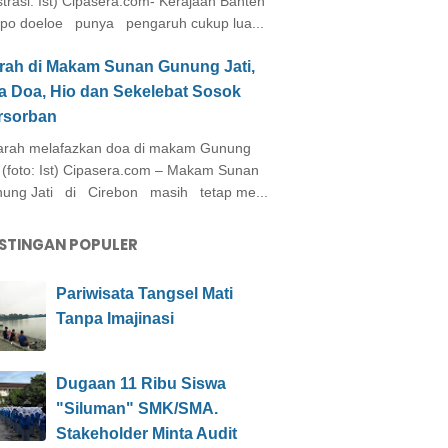
ustrasi: Ist) Cipasera.com- Kerajaan Banten
po doeloe punya pengaruh cukup lua...
arah di Makam Sunan Gunung Jati,
a Doa, Hio dan Sekelebat Sosok
rsorban
rah melafazkan doa di makam Gunung
i (foto: Ist) Cipasera.com – Makam Sunan
ung Jati di Cirebon masih tetap me...
STINGAN POPULER
Pariwisata Tangsel Mati
Tanpa Imajinasi
Dugaan 11 Ribu Siswa
"Siluman" SMK/SMA.
Stakeholder Minta Audit