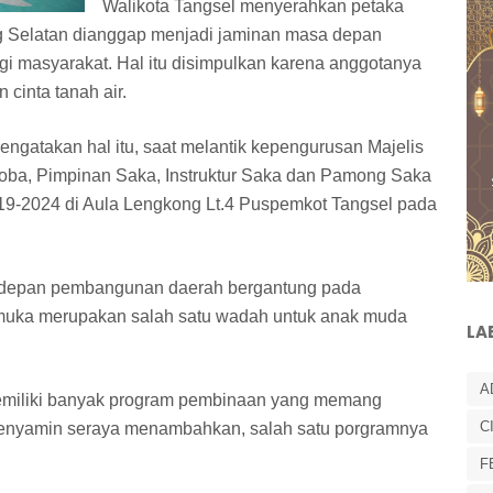
Walikota Tangsel menyerahkan petaka
g Selatan dianggap menjadi jaminan masa depan
i masyarakat. Hal itu disimpulkan karena anggotanya
cinta tanah air.
ngatakan hal itu, saat melantik kepengurusan Majelis
oba, Pimpinan Saka, Instruktur Saka dan Pamong Saka
19-2024 di Aula Lengkong Lt.4 Puspemkot Tangsel pada
 depan pembangunan daerah bergantung pada
ramuka merupakan salah satu wadah untuk anak muda
LA
A
 memiliki banyak program pembinaan yang memang
C
 Benyamin seraya menambahkan, salah satu porgramnya
F