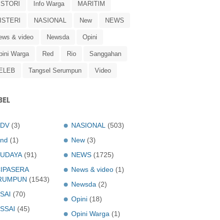
ISTORI
Info Warga
MARITIM
ISTERI
NASIONAL
New
NEWS
ews & video
Newsda
Opini
pini Warga
Red
Rio
Sanggahan
ELEB
Tangsel Serumpun
Video
BEL
ADV
(3)
NASIONAL
(503)
nd
(1)
New
(3)
UDAYA
(91)
NEWS
(1725)
IPASERA
News & video
(1)
RUMPUN
(1543)
Newsda
(2)
SAI
(70)
Opini
(18)
SSAI
(45)
Opini Warga
(1)