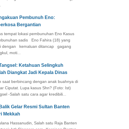
.
ngakuan Pembunuh Eno:
perkosa Bergantian
s tempat lokasi pembunuhan Eno Kasus
bunuhan sadis Eno Fahira (18) yang
i dengan kemaluan ditancap gagang
kul, moti...
 Tangsel: Ketahuan Selingkuh
lah Diangkat Jadi Kepala Dinas
in saat berbincang dengan anak buahnya di
ar Ciputat. Lupa kasus Shn? (Foto: Ist)
gsel -Salah satu cara agar kredibili...
Balik Gelar Resmi Sultan Banten
ri Mekkah
lana Hassanudin, Salah satu Raja Banten