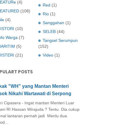
EATURe
(4)
Red
(1)
FEATURED
(108)
Rio
(1)
ile
(4)
Sanggahan
(1)
ISTORI
(10)
SELEB
(44)
nfo Warga
(7)
Tangsel Serumpun
ARITIM
(5)
(152)
ISTERI
(21)
Video
(1)
PULART POSTS
kak "WH" yang Mantan Menteri
sok Nikahi Wartawati di Serpong
ri Cipasera - Ingat mantan Menteri Luar
eri RI Hassan Wirajuda ? Tentu. Dia cukup
enal lantaran pernah jadi Menlu dua
od...