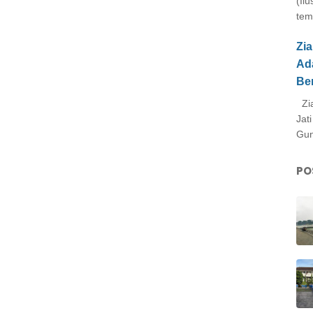
(Il
tem
Zi
Ad
Be
Zia
Jat
Gun
PO