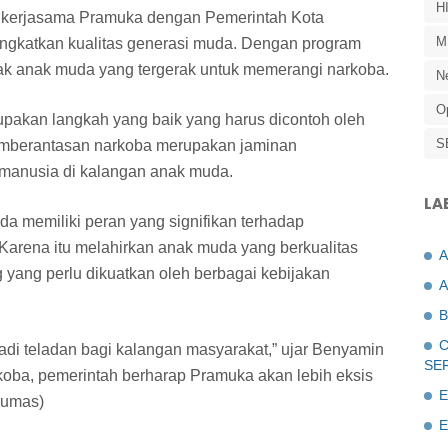
H
an kerjasama Pramuka dengan Pemerintah Kota
M
ngkatkan kualitas generasi muda. Dengan program
ak anak muda yang tergerak untuk memerangi narkoba.
N
O
pakan langkah yang baik yang harus dicontoh oleh
S
Pemberantasan narkoba merupakan jaminan
 manusia di kalangan anak muda.
LA
a memiliki peran yang signifikan terhadap
arena itu melahirkan anak muda yang berkualitas
g yang perlu dikuatkan oleh berbagai kebijakan
A
B
C
di teladan bagi kalangan masyarakat,” ujar Benyamin
SE
ba, pemerintah berharap Pramuka akan lebih eksis
E
humas)
E