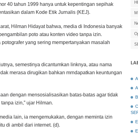
H
 40 tahun 1999 hanya untuk kepentingan sepihak
ntasikan dalam Kode Etik Jurnalis (KEJ).
M
N
rat, Hilman Hidayat bahwa, media di Indonesia banyak
O
 pengambilan poto atau konten video tanpa izin.
a potografer yang sering mempertanyakan masalah
S
LA
tnya, semestinya dicantumkan linknya, atau nama
idak merasa dirugikan bahkan mrndapatkan keuntungan
A
aan dengan mensosialisasikan batas-batas agar tidak
B
tanpa izin,” ujar Hilman.
C
SE
 media lain, ia mengemukakan, dengan meminta izin
E
 di ambil dari internet. (d).
E