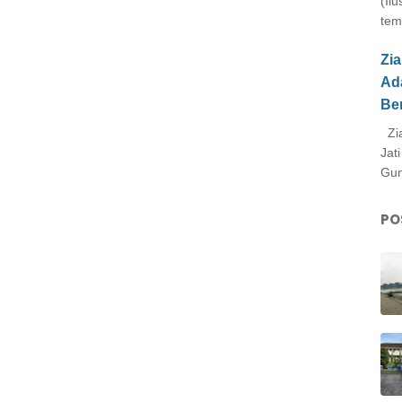
(Il
tem
Zi
Ad
Be
Zia
Jat
Gun
PO