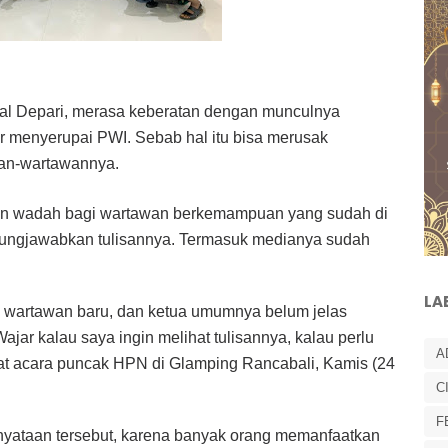
al Depari, merasa keberatan dengan munculnya
r menyerupai PWI. Sebab hal itu bisa merusak
wan-wartawannya.
an wadah bagi wartawan berkemampuan yang sudah di
ggungjawabkan tulisannya. Termasuk medianya sudah
LA
si wartawan baru, dan ketua umumnya belum jelas
ar kalau saya ingin melihat tulisannya, kalau perlu
A
at acara puncak HPN di Glamping Rancabali, Kamis (24
C
F
nyataan tersebut, karena banyak orang memanfaatkan