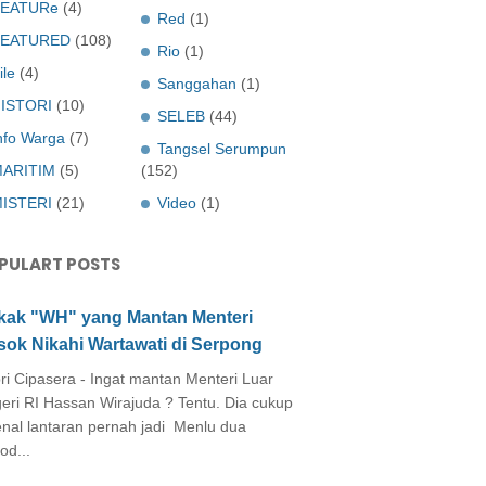
EATURe
(4)
Red
(1)
FEATURED
(108)
Rio
(1)
ile
(4)
Sanggahan
(1)
ISTORI
(10)
SELEB
(44)
nfo Warga
(7)
Tangsel Serumpun
ARITIM
(5)
(152)
ISTERI
(21)
Video
(1)
PULART POSTS
kak "WH" yang Mantan Menteri
sok Nikahi Wartawati di Serpong
ri Cipasera - Ingat mantan Menteri Luar
eri RI Hassan Wirajuda ? Tentu. Dia cukup
enal lantaran pernah jadi Menlu dua
od...