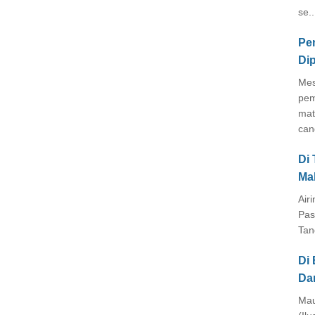
se..
Pe
Di
Mes
pem
mat
cang
Di
Ma
Air
Pas
Tan
Di 
Da
Mau