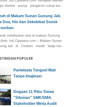
ustrasi: Ist) Cipasera.com- Kerajaan Banten
po doeloe punya pengaruh cukup lua...
arah di Makam Sunan Gunung Jati,
a Doa, Hio dan Sekelebat Sosok
rsorban
rah melafazkan doa di makam Gunung
i (foto: Ist) Cipasera.com – Makam Sunan
ung Jati di Cirebon masih tetap me...
STINGAN POPULER
Pariwisata Tangsel Mati
Tanpa Imajinasi
Dugaan 11 Ribu Siswa
"Siluman" SMK/SMA.
Stakeholder Minta Audit