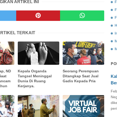
GIKAN ARTIKEL INI
F
F
H
RTIKEL TERKAIT
I
M
M
PO
ap, ND
Kepala Organda
Seorang Perempuan
Saat
Tangsel Meninggal
Ditangkap Saat Jual
Ka
rancam
Dunia Di Ruang
Gadis Kepada Pria
Be
ahun
Kerjanya.
Feb
Neg
dik
peri