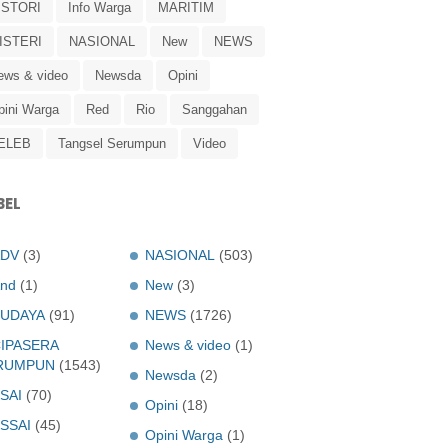
ISTORI
Info Warga
MARITIM
ISTERI
NASIONAL
New
NEWS
ews & video
Newsda
Opini
pini Warga
Red
Rio
Sanggahan
ELEB
Tangsel Serumpun
Video
BEL
ADV
(3)
NASIONAL
(503)
nd
(1)
New
(3)
UDAYA
(91)
NEWS
(1726)
IPASERA
News & video
(1)
RUMPUN
(1543)
Newsda
(2)
SAI
(70)
Opini
(18)
SSAI
(45)
Opini Warga
(1)