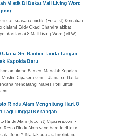
ah Mistik Di Dekat Mall Living Word
rpong
on dan suasana mistik. (Foto:Ist) Kematian
g dialami Eddy Okadi Chandra akibat
pat dari lantai 8 Mall Living Word (MLW)
0 Ulama Se- Banten Tanda Tangan
lak Kapolda Baru
agian ulama Banten. Menolak Kapolda
 Muslim Cipasera.com - Ulama se-Banten
encana mendatangi Mabes Polri untuk
temu ...
sto Rindu Alam Menghitung Hari. 8
ri Lagi Tinggal Kenangan
to Rindu Alam (foto: Ist) Cipasera.com -
at Resto Rindu Alam yang berada di jalur
cak, Bogor? Bila tak ada aral melintang,