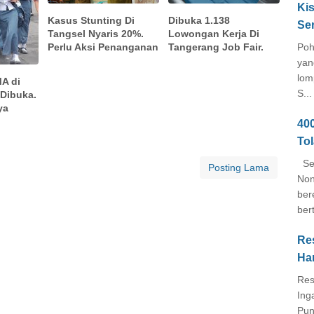
Kis
Kasus Stunting Di
Dibuka 1.138
Se
Tangsel Nyaris 20%.
Lowongan Kerja Di
Perlu Aksi Penanganan
Tangerang Job Fair.
Poh
yan
lom
A di
S...
 Dibuka.
ya
40
To
Seb
Posting Lama
Non
ber
ber
Re
Ha
Res
Ing
Pun