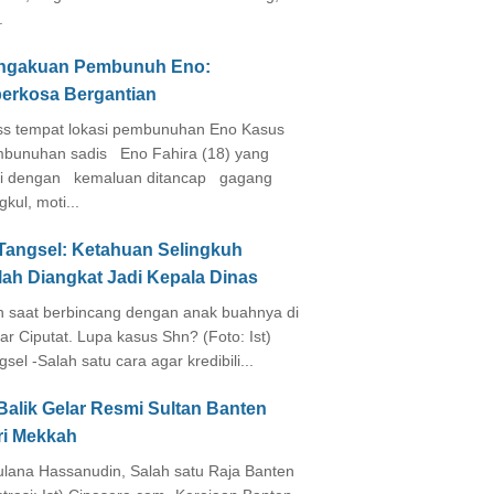
.
ngakuan Pembunuh Eno:
perkosa Bergantian
s tempat lokasi pembunuhan Eno Kasus
bunuhan sadis Eno Fahira (18) yang
i dengan kemaluan ditancap gagang
kul, moti...
 Tangsel: Ketahuan Selingkuh
lah Diangkat Jadi Kepala Dinas
in saat berbincang dengan anak buahnya di
ar Ciputat. Lupa kasus Shn? (Foto: Ist)
gsel -Salah satu cara agar kredibili...
Balik Gelar Resmi Sultan Banten
ri Mekkah
lana Hassanudin, Salah satu Raja Banten