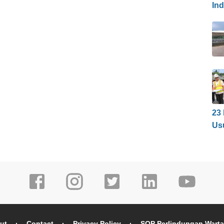
In
23
Us
ut
Contact
Privacy Policy
SOP Perlindungan Wart