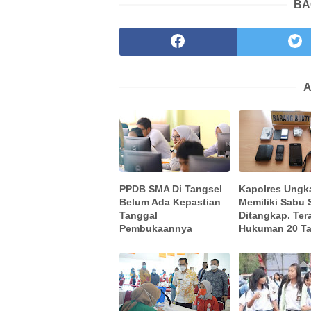
BA
A
PPDB SMA Di Tangsel
Kapolres Ungk
Belum Ada Kepastian
Memiliki Sabu 
Tanggal
Ditangkap. Te
Pembukaannya
Hukuman 20 T