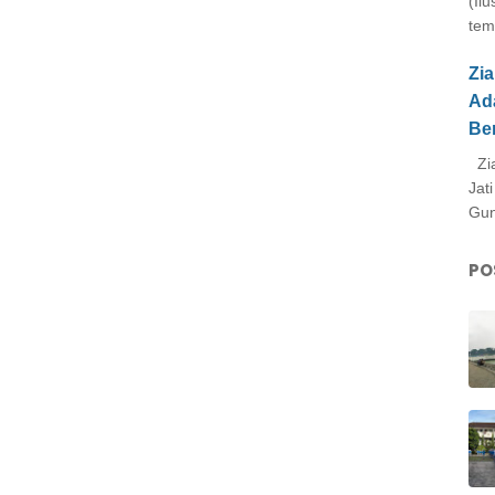
(Il
tem
Zi
Ad
Be
Zia
Jat
Gun
PO