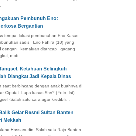
.
ngakuan Pembunuh Eno:
perkosa Bergantian
s tempat lokasi pembunuhan Eno Kasus
bunuhan sadis Eno Fahira (18) yang
i dengan kemaluan ditancap gagang
kul, moti...
 Tangsel: Ketahuan Selingkuh
lah Diangkat Jadi Kepala Dinas
in saat berbincang dengan anak buahnya di
ar Ciputat. Lupa kasus Shn? (Foto: Ist)
gsel -Salah satu cara agar kredibili...
Balik Gelar Resmi Sultan Banten
ri Mekkah
lana Hassanudin, Salah satu Raja Banten