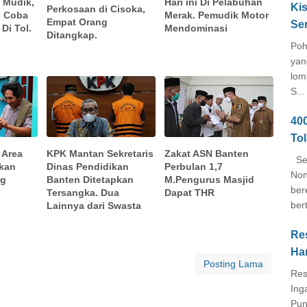
s Mudik,
Hari ini Di Pelabuhan
Kis
Perkosaan di Cisoka,
ji Coba
Merak. Pemudik Motor
Empat Orang
Se
Di Tol.
Mendominasi
Ditangkap.
Poh
yan
lom
S...
40
To
 Area
KPK Mantan Sekretaris
Zakat ASN Banten
Seb
akan
Dinas Pendidikan
Perbulan 1,7
Non
ng
Banten Ditetapkan
M.Pengurus Masjid
ber
Tersangka. Dua
Dapat THR
ber
Lainnya dari Swasta
Re
Ha
Posting Lama
Res
Ing
Pun