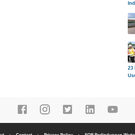
In
23
Us
ut
Contact
Privacy Policy
SOP Perlindungan Wart