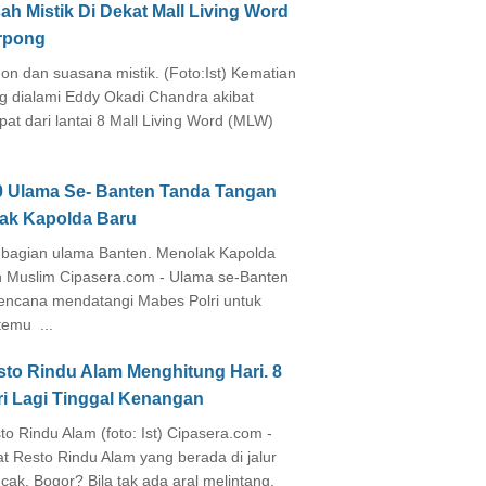
ah Mistik Di Dekat Mall Living Word
rpong
on dan suasana mistik. (Foto:Ist) Kematian
g dialami Eddy Okadi Chandra akibat
pat dari lantai 8 Mall Living Word (MLW)
0 Ulama Se- Banten Tanda Tangan
lak Kapolda Baru
agian ulama Banten. Menolak Kapolda
 Muslim Cipasera.com - Ulama se-Banten
encana mendatangi Mabes Polri untuk
temu ...
sto Rindu Alam Menghitung Hari. 8
ri Lagi Tinggal Kenangan
to Rindu Alam (foto: Ist) Cipasera.com -
at Resto Rindu Alam yang berada di jalur
cak, Bogor? Bila tak ada aral melintang,