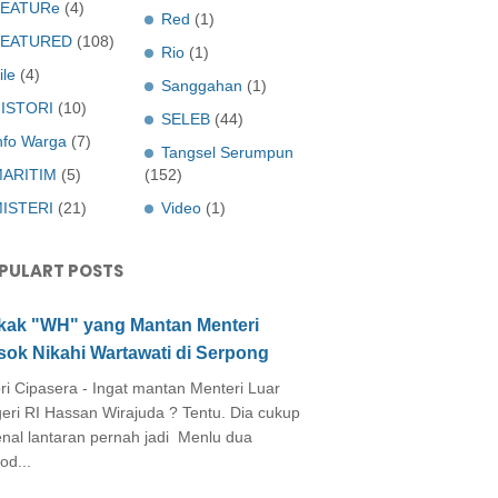
EATURe
(4)
Red
(1)
FEATURED
(108)
Rio
(1)
ile
(4)
Sanggahan
(1)
ISTORI
(10)
SELEB
(44)
nfo Warga
(7)
Tangsel Serumpun
ARITIM
(5)
(152)
ISTERI
(21)
Video
(1)
PULART POSTS
kak "WH" yang Mantan Menteri
sok Nikahi Wartawati di Serpong
ri Cipasera - Ingat mantan Menteri Luar
eri RI Hassan Wirajuda ? Tentu. Dia cukup
enal lantaran pernah jadi Menlu dua
od...