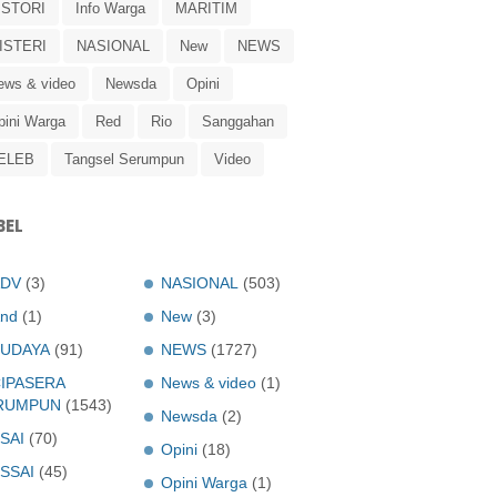
ISTORI
Info Warga
MARITIM
ISTERI
NASIONAL
New
NEWS
ews & video
Newsda
Opini
pini Warga
Red
Rio
Sanggahan
ELEB
Tangsel Serumpun
Video
BEL
ADV
(3)
NASIONAL
(503)
nd
(1)
New
(3)
UDAYA
(91)
NEWS
(1727)
IPASERA
News & video
(1)
RUMPUN
(1543)
Newsda
(2)
SAI
(70)
Opini
(18)
SSAI
(45)
Opini Warga
(1)