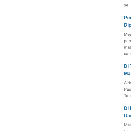
se..
Pe
Di
Mes
pem
mat
cang
Di
Ma
Air
Pas
Tan
Di 
Da
Mau