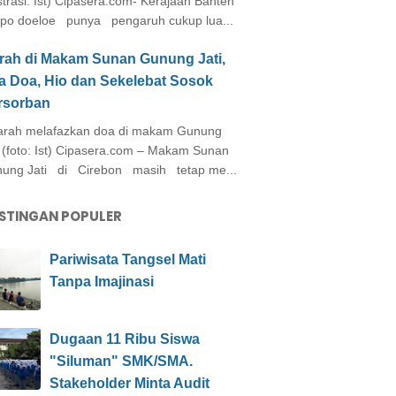
ustrasi: Ist) Cipasera.com- Kerajaan Banten
po doeloe punya pengaruh cukup lua...
arah di Makam Sunan Gunung Jati,
a Doa, Hio dan Sekelebat Sosok
rsorban
rah melafazkan doa di makam Gunung
i (foto: Ist) Cipasera.com – Makam Sunan
ung Jati di Cirebon masih tetap me...
STINGAN POPULER
Pariwisata Tangsel Mati
Tanpa Imajinasi
Dugaan 11 Ribu Siswa
"Siluman" SMK/SMA.
Stakeholder Minta Audit