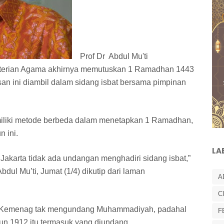
Prof Dr Abdul Mu'ti
nterian Agama akhirnya memutuskan 1 Ramadhan 1443
san ini diambil dalam sidang isbat bersama pimpinan
iki metode berbeda dalam menetapkan 1 Ramadhan,
n ini.
LA
 Jakarta tidak ada undangan menghadiri sidang isbat,”
l Mu’ti, Jumat (1/4) dikutip dari laman
A
C
n Kemenag tak mengundang Muhammadiyah, padahal
F
hun 1912 itu termasuk yang diundang.