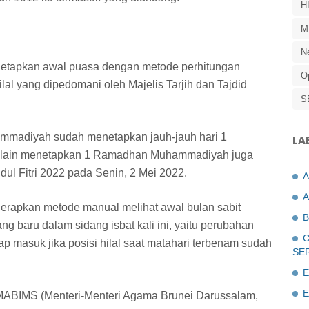
H
M
N
netapkan awal puasa dengan metode perhitungan
O
ilal yang dipedomani oleh Majelis Tarjih dan Tajdid
S
mmadiyah sudah menetapkan jauh-jauh hari 1
LA
Selain menetapkan 1 Ramadhan Muhammadiyah juga
ul Fitri 2022 pada Senin, 2 Mei 2022.
A
rapkan metode manual melihat awal bulan sabit
B
ang baru dalam sidang isbat kali ini, yaitu perubahan
C
gap masuk jika posisi hilal saat matahari terbenam sudah
SE
E
E
n MABIMS (Menteri-Menteri Agama Brunei Darussalam,