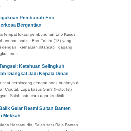
.
ngakuan Pembunuh Eno:
perkosa Bergantian
s tempat lokasi pembunuhan Eno Kasus
bunuhan sadis Eno Fahira (18) yang
i dengan kemaluan ditancap gagang
kul, moti...
 Tangsel: Ketahuan Selingkuh
lah Diangkat Jadi Kepala Dinas
in saat berbincang dengan anak buahnya di
ar Ciputat. Lupa kasus Shn? (Foto: Ist)
gsel -Salah satu cara agar kredibili...
Balik Gelar Resmi Sultan Banten
ri Mekkah
lana Hassanudin, Salah satu Raja Banten