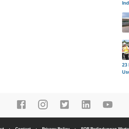
In
23
Us
ut
Contact
Privacy Policy
SOP Perlindungan Wart