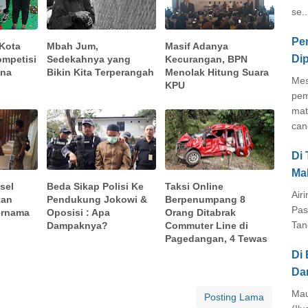
se..
Pe
 Kota
Mbah Jum,
Masif Adanya
Di
ompetisi
Sedekahnya yang
Kecurangan, BPN
ona
Bikin Kita Terperangah
Menolak Hitung Suara
Mes
KPU
pem
mat
cang
Di
Ma
sel
Beda Sikap Polisi Ke
Taksi Online
Air
kan
Pendukung Jokowi &
Berpenumpang 8
Pas
ernama
Oposisi : Apa
Orang Ditabrak
Tan
Dampaknya?
Commuter Line di
Pagedangan, 4 Tewas
Di 
Da
Mau
Posting Lama