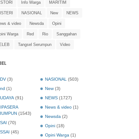
ISTORI
Info Warga
MARITIM
ISTERI
NASIONAL
New
NEWS
ews & video
Newsda
Opini
pini Warga
Red
Rio
Sanggahan
ELEB
Tangsel Serumpun
Video
BEL
ADV
(3)
NASIONAL
(503)
nd
(1)
New
(3)
UDAYA
(91)
NEWS
(1727)
IPASERA
News & video
(1)
RUMPUN
(1543)
Newsda
(2)
SAI
(70)
Opini
(18)
SSAI
(45)
Opini Warga
(1)