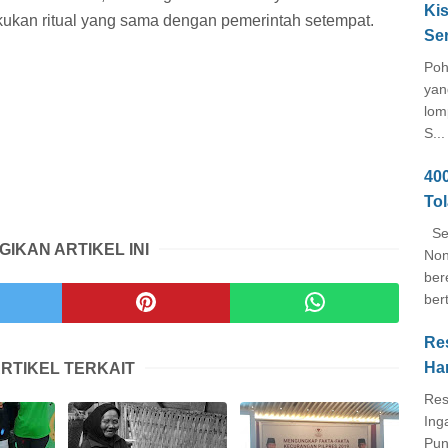
Kis
ukan ritual yang sama dengan pemerintah setempat.
Se
Poh
yan
lom
S...
40
To
Seb
GIKAN ARTIKEL INI
Non
ber
ber
Re
Ha
RTIKEL TERKAIT
Res
Ing
Pun