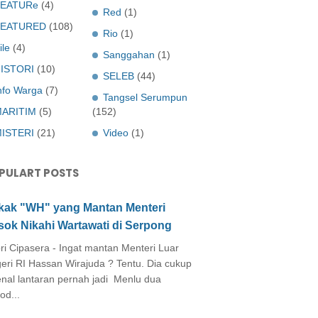
EATURe
(4)
Red
(1)
FEATURED
(108)
Rio
(1)
ile
(4)
Sanggahan
(1)
ISTORI
(10)
SELEB
(44)
nfo Warga
(7)
Tangsel Serumpun
ARITIM
(5)
(152)
ISTERI
(21)
Video
(1)
PULART POSTS
kak "WH" yang Mantan Menteri
sok Nikahi Wartawati di Serpong
ri Cipasera - Ingat mantan Menteri Luar
eri RI Hassan Wirajuda ? Tentu. Dia cukup
enal lantaran pernah jadi Menlu dua
od...