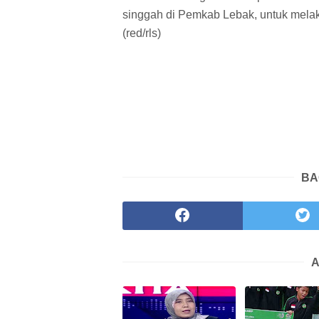
singgah di Pemkab Lebak, untuk melak
(red/rls)
BA
A