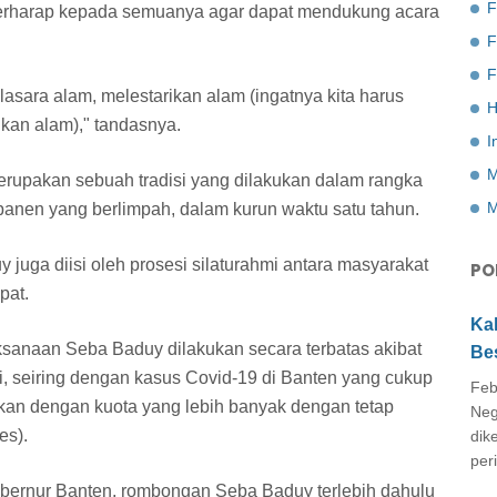
F
a berharap kepada semuanya agar dapat mendukung acara
F
lasara alam, melestarikan alam (ingatnya kita harus
H
ikan alam)," tandasnya.
I
M
merupakan sebuah tradisi yang dilakukan dalam rangka
M
panen yang berlimpah, dalam kurun waktu satu tahun.
y juga diisi oleh prosesi silaturahmi antara masyarakat
PO
pat.
Ka
ksanaan Seba Baduy dilakukan secara terbatas akibat
Be
i, seiring dengan kasus Covid-19 di Banten yang cukup
Feb
ukan dengan kuota yang lebih banyak dengan tetap
Neg
es).
dik
peri
ernur Banten, rombongan Seba Baduy terlebih dahulu