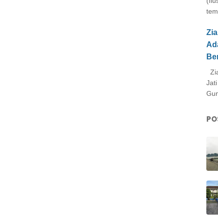
(Il
tem
Zi
Ad
Be
Zia
Jat
Gun
PO