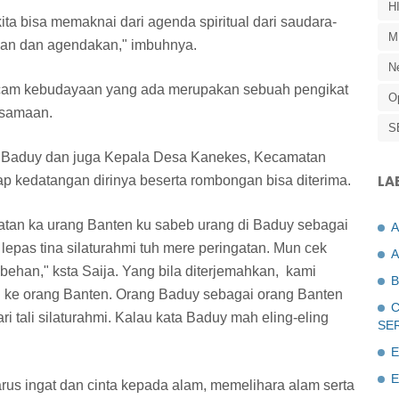
H
kita bisa memaknai dari agenda spiritual dari saudara-
M
kan dan agendakan," imbuhnya.
N
macam kebudayaan yang ada merupakan sebuah pengikat
O
rsamaan.
S
ku Baduy dan juga Kepala Desa Kanekes, Kecamatan
LA
 kedatangan dirinya beserta rombongan bisa diterima.
tan ka urang Banten ku sabeb urang di Baduy sebagai
lepas tina silaturahmi tuh mere peringatan. Mun cek
A
behan," ksta Saija. Yang bila diterjemahkan, kami
B
n ke orang Banten. Orang Baduy sebagai orang Banten
C
ri tali silaturahmi. Kalau kata Baduy mah eling-eling
SE
E
E
us ingat dan cinta kepada alam, memelihara alam serta