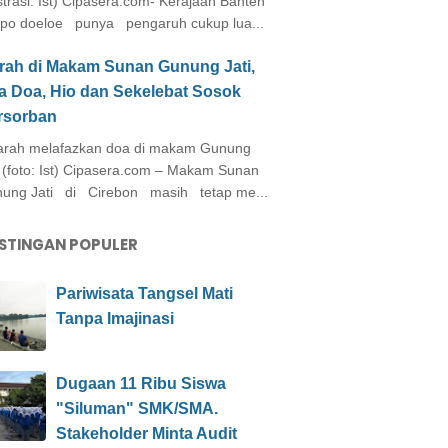
ustrasi: Ist) Cipasera.com- Kerajaan Banten
po doeloe punya pengaruh cukup lua...
arah di Makam Sunan Gunung Jati,
a Doa, Hio dan Sekelebat Sosok
rsorban
rah melafazkan doa di makam Gunung
i (foto: Ist) Cipasera.com – Makam Sunan
ung Jati di Cirebon masih tetap me...
STINGAN POPULER
Pariwisata Tangsel Mati
Tanpa Imajinasi
Dugaan 11 Ribu Siswa
"Siluman" SMK/SMA.
Stakeholder Minta Audit