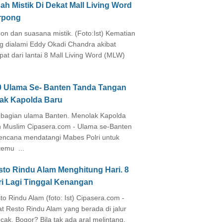
ah Mistik Di Dekat Mall Living Word
rpong
on dan suasana mistik. (Foto:Ist) Kematian
g dialami Eddy Okadi Chandra akibat
pat dari lantai 8 Mall Living Word (MLW)
0 Ulama Se- Banten Tanda Tangan
lak Kapolda Baru
agian ulama Banten. Menolak Kapolda
 Muslim Cipasera.com - Ulama se-Banten
encana mendatangi Mabes Polri untuk
temu ...
sto Rindu Alam Menghitung Hari. 8
ri Lagi Tinggal Kenangan
to Rindu Alam (foto: Ist) Cipasera.com -
at Resto Rindu Alam yang berada di jalur
cak, Bogor? Bila tak ada aral melintang,