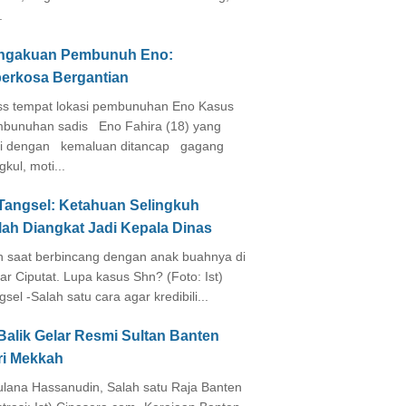
.
ngakuan Pembunuh Eno:
perkosa Bergantian
s tempat lokasi pembunuhan Eno Kasus
bunuhan sadis Eno Fahira (18) yang
i dengan kemaluan ditancap gagang
kul, moti...
 Tangsel: Ketahuan Selingkuh
lah Diangkat Jadi Kepala Dinas
in saat berbincang dengan anak buahnya di
ar Ciputat. Lupa kasus Shn? (Foto: Ist)
gsel -Salah satu cara agar kredibili...
Balik Gelar Resmi Sultan Banten
ri Mekkah
lana Hassanudin, Salah satu Raja Banten