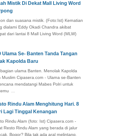
ah Mistik Di Dekat Mall Living Word
rpong
on dan suasana mistik. (Foto:Ist) Kematian
g dialami Eddy Okadi Chandra akibat
pat dari lantai 8 Mall Living Word (MLW)
0 Ulama Se- Banten Tanda Tangan
lak Kapolda Baru
agian ulama Banten. Menolak Kapolda
 Muslim Cipasera.com - Ulama se-Banten
encana mendatangi Mabes Polri untuk
temu ...
sto Rindu Alam Menghitung Hari. 8
ri Lagi Tinggal Kenangan
to Rindu Alam (foto: Ist) Cipasera.com -
at Resto Rindu Alam yang berada di jalur
cak, Bogor? Bila tak ada aral melintang,