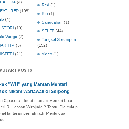
EATURe
(4)
Red
(1)
FEATURED
(108)
Rio
(1)
ile
(4)
Sanggahan
(1)
ISTORI
(10)
SELEB
(44)
nfo Warga
(7)
Tangsel Serumpun
ARITIM
(5)
(152)
ISTERI
(21)
Video
(1)
PULART POSTS
kak "WH" yang Mantan Menteri
sok Nikahi Wartawati di Serpong
ri Cipasera - Ingat mantan Menteri Luar
eri RI Hassan Wirajuda ? Tentu. Dia cukup
enal lantaran pernah jadi Menlu dua
od...