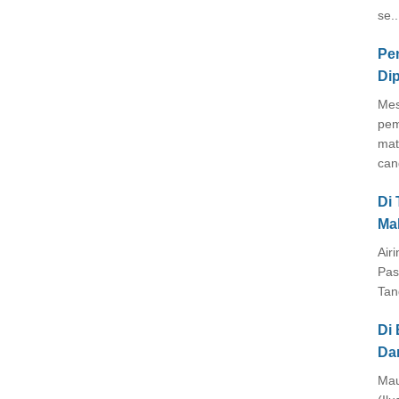
se..
Pe
Di
Mes
pem
mat
cang
Di
Ma
Air
Pas
Tan
Di 
Da
Mau