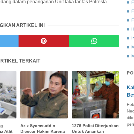
 sedang dalam penanganan Unit laka lantas Polresta
F
F
GIKAN ARTIKEL INI
H
I
M
M
RTIKEL TERKAIT
PO
Ka
Be
Feb
Neg
dik
peri
ng
Aziz Syamsuddin
1276 Polisi Diterjunkan
 Atlit
Dicecar Hakim Karena
Untuk Amankan