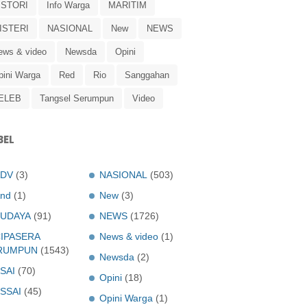
ISTORI
Info Warga
MARITIM
ISTERI
NASIONAL
New
NEWS
ews & video
Newsda
Opini
pini Warga
Red
Rio
Sanggahan
ELEB
Tangsel Serumpun
Video
BEL
ADV
(3)
NASIONAL
(503)
nd
(1)
New
(3)
UDAYA
(91)
NEWS
(1726)
IPASERA
News & video
(1)
RUMPUN
(1543)
Newsda
(2)
SAI
(70)
Opini
(18)
SSAI
(45)
Opini Warga
(1)