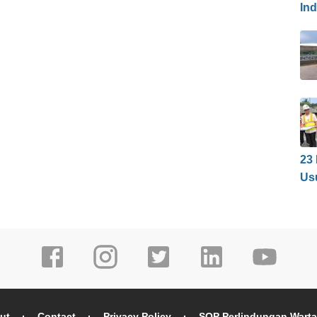
In
23
Us
ut
Contact
Privacy Policy
SOP Perlindungan Wart