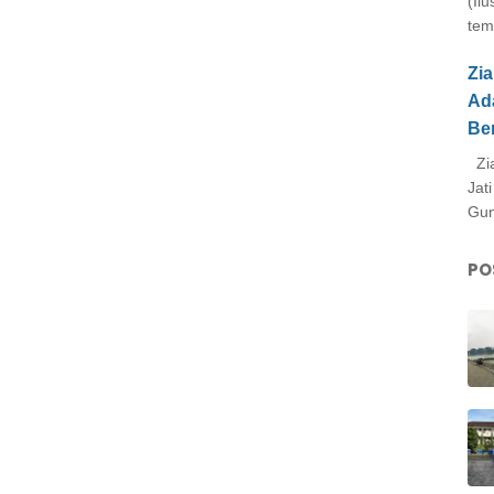
(Il
tem
Zi
Ad
Be
Zia
Jat
Gun
PO