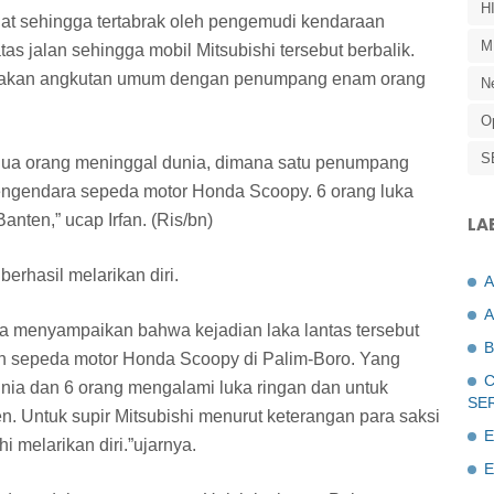
H
t sehingga tertabrak oleh pengemudi kendaraan
M
as jalan sehingga mobil Mitsubishi tersebut berbalik.
rupakan angkutan umum dengan penumpang enam orang
N
O
S
dua orang meninggal dunia, dimana satu penumpang
 pengendara sepeda motor Honda Scoopy. 6 orang luka
nten,” ucap Irfan. (Ris/bn)
LA
erhasil melarikan diri.
A
ga menyampaikan bahwa kejadian laka lantas tersebut
B
an sepeda motor Honda Scoopy di Palim-Boro. Yang
C
ia dan 6 orang mengalami luka ringan dan untuk
SE
. Untuk supir Mitsubishi menurut keterangan para saksi
E
i melarikan diri.”ujarnya.
E