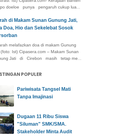
ustrasi: Ist) Cipasera.com- Kerajaan Banten
po doeloe punya pengaruh cukup lua...
arah di Makam Sunan Gunung Jati,
a Doa, Hio dan Sekelebat Sosok
rsorban
rah melafazkan doa di makam Gunung
i (foto: Ist) Cipasera.com – Makam Sunan
ung Jati di Cirebon masih tetap me...
STINGAN POPULER
Pariwisata Tangsel Mati
Tanpa Imajinasi
Dugaan 11 Ribu Siswa
"Siluman" SMK/SMA.
Stakeholder Minta Audit