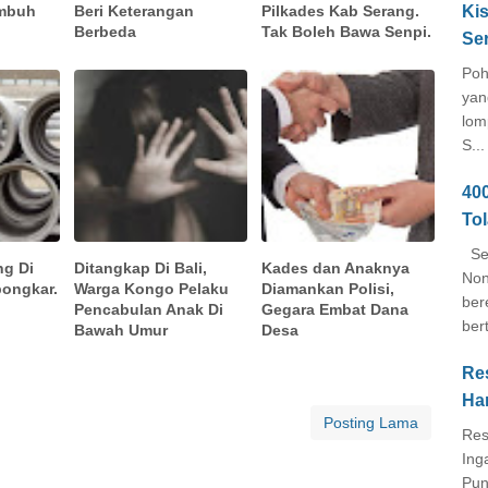
embuh
Beri Keterangan
Pilkades Kab Serang.
Kis
Berbeda
Tak Boleh Bawa Senpi.
Se
Poh
yan
lom
S...
40
To
Seb
ng Di
Ditangkap Di Bali,
Kades dan Anaknya
Non
bongkar.
Warga Kongo Pelaku
Diamankan Polisi,
ber
Pencabulan Anak Di
Gegara Embat Dana
ber
Bawah Umur
Desa
Re
Ha
Posting Lama
Res
Ing
Pun