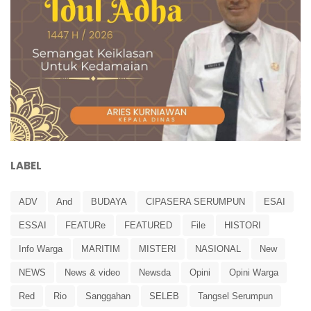
LABEL
ADV
And
BUDAYA
CIPASERA SERUMPUN
ESAI
ESSAI
FEATURe
FEATURED
File
HISTORI
Info Warga
MARITIM
MISTERI
NASIONAL
New
NEWS
News & video
Newsda
Opini
Opini Warga
Red
Rio
Sanggahan
SELEB
Tangsel Serumpun