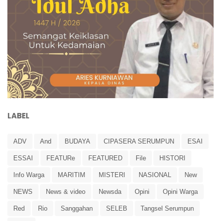
LABEL
ADV
And
BUDAYA
CIPASERA SERUMPUN
ESAI
ESSAI
FEATURe
FEATURED
File
HISTORI
Info Warga
MARITIM
MISTERI
NASIONAL
New
NEWS
News & video
Newsda
Opini
Opini Warga
Red
Rio
Sanggahan
SELEB
Tangsel Serumpun