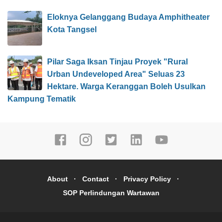
Eloknya Gelanggang Budaya Amphitheater
Kota Tangsel
Pilar Saga Iksan Tinjau Proyek "Rural
Urban Undeveloped Area" Seluas 23
Hektare. Warga Keranggan Boleh Usulkan
Kampung Tematik
About
Contact
Privacy Policy
SOP Perlindungan Wartawan