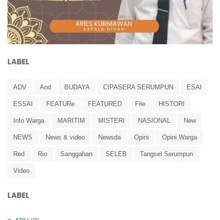
LABEL
ADV
And
BUDAYA
CIPASERA SERUMPUN
ESAI
ESSAI
FEATURe
FEATURED
File
HISTORI
Info Warga
MARITIM
MISTERI
NASIONAL
New
NEWS
News & video
Newsda
Opini
Opini Warga
Red
Rio
Sanggahan
SELEB
Tangsel Serumpun
Video
LABEL