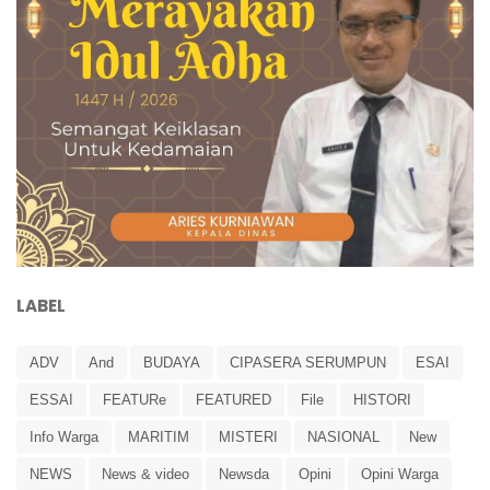
LABEL
ADV
And
BUDAYA
CIPASERA SERUMPUN
ESAI
ESSAI
FEATURe
FEATURED
File
HISTORI
Info Warga
MARITIM
MISTERI
NASIONAL
New
NEWS
News & video
Newsda
Opini
Opini Warga