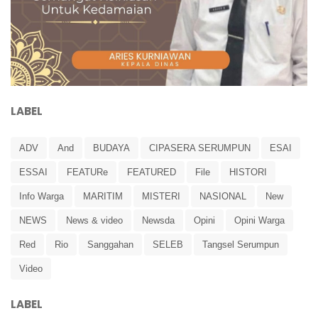
LABEL
ADV
And
BUDAYA
CIPASERA SERUMPUN
ESAI
ESSAI
FEATURe
FEATURED
File
HISTORI
Info Warga
MARITIM
MISTERI
NASIONAL
New
NEWS
News & video
Newsda
Opini
Opini Warga
Red
Rio
Sanggahan
SELEB
Tangsel Serumpun
Video
LABEL