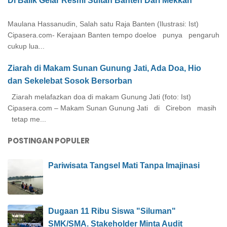
Di Balik Gelar Resmi Sultan Banten Dari Mekkah
Maulana Hassanudin, Salah satu Raja Banten (Ilustrasi: Ist)
Cipasera.com- Kerajaan Banten tempo doeloe punya pengaruh
cukup lua...
Ziarah di Makam Sunan Gunung Jati, Ada Doa, Hio
dan Sekelebat Sosok Bersorban
Ziarah melafazkan doa di makam Gunung Jati (foto: Ist)
Cipasera.com – Makam Sunan Gunung Jati di Cirebon masih
tetap me...
POSTINGAN POPULER
Pariwisata Tangsel Mati Tanpa Imajinasi
Dugaan 11 Ribu Siswa "Siluman"
SMK/SMA. Stakeholder Minta Audit