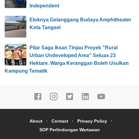
Independent
Eloknya Gelanggang Budaya Amphitheater
Kota Tangsel
Pilar Saga Iksan Tinjau Proyek "Rural
Urban Undeveloped Area" Seluas 23
Hektare. Warga Keranggan Boleh Usulkan
Kampung Tematik
About
Contact
Privacy Policy
SOP Perlindungan Wartawan