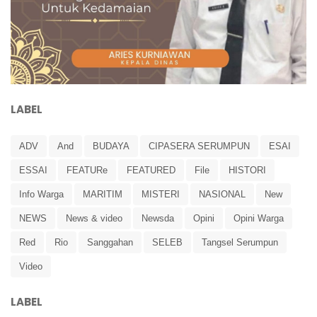
LABEL
ADV
And
BUDAYA
CIPASERA SERUMPUN
ESAI
ESSAI
FEATURe
FEATURED
File
HISTORI
Info Warga
MARITIM
MISTERI
NASIONAL
New
NEWS
News & video
Newsda
Opini
Opini Warga
Red
Rio
Sanggahan
SELEB
Tangsel Serumpun
Video
LABEL