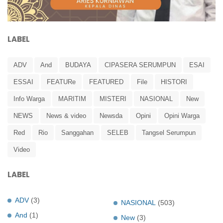
LABEL
ADV
And
BUDAYA
CIPASERA SERUMPUN
ESAI
ESSAI
FEATURe
FEATURED
File
HISTORI
Info Warga
MARITIM
MISTERI
NASIONAL
New
NEWS
News & video
Newsda
Opini
Opini Warga
Red
Rio
Sanggahan
SELEB
Tangsel Serumpun
Video
LABEL
ADV
(3)
NASIONAL
(503)
And
(1)
New
(3)