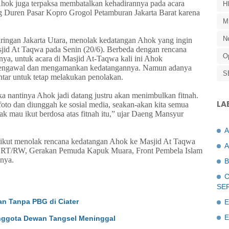
Ahok juga terpaksa membatalkan kehadirannya pada acara
H
ng Duren Pasar Kopro Grogol Petamburan Jakarta Barat karena
M
N
ringan Jakarta Utara, menolak kedatangan Ahok yang ingin
sjid At Taqwa pada Senin (20/6). Berbeda dengan rencana
O
ya, untuk acara di Masjid At-Taqwa kali ini Ahok
 mengawal dan mengamankan kedatangannya. Namun adanya
S
ntar untuk tetap melakukan penolakan.
ka nantinya Ahok jadi datang justru akan menimbulkan fitnah.
LA
-foto dan diunggah ke sosial media, seakan-akan kita semua
ak mau ikut berdosa atas fitnah itu,” ujar Daeng Mansyur
ikut menolak rencana kedatangan Ahok ke Masjid At Taqwa
A
rum RT/RW, Gerakan Pemuda Kapuk Muara, Front Pembela Islam
nnya.
B
C
SE
n Tanpa PBG di Ciater
E
E
Anggota Dewan Tangsel Meninggal