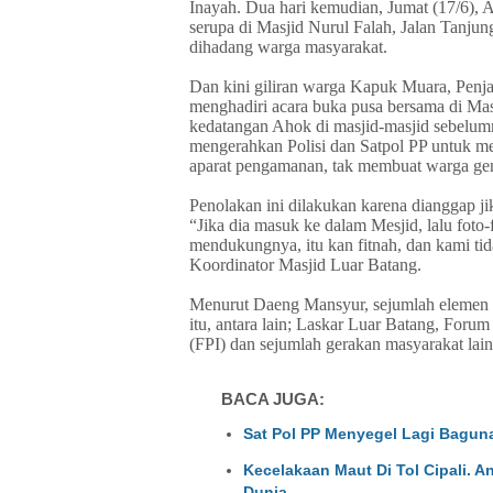
Inayah. Dua hari kemudian, Jumat (17/6), 
serupa di Masjid Nurul Falah, Jalan Tanju
dihadang warga masyarakat.
Dan kini giliran warga Kapuk Muara, Penja
menghadiri acara buka pusa bersama di Ma
kedatangan Ahok di masjid-masjid sebelumn
mengerahkan Polisi dan Satpol PP untuk
aparat pengamanan, tak membuat warga ge
Penolakan ini dilakukan karena dianggap ji
“Jika dia masuk ke dalam Mesjid, lalu foto
mendukungnya, itu kan fitnah, dan kami tid
Koordinator Masjid Luar Batang.
Menurut Daeng Mansyur, sejumlah elemen 
itu, antara lain; Laskar Luar Batang, Fo
(FPI) dan sejumlah gerakan masyarakat lai
BACA JUGA:
Sat Pol PP Menyegel Lagi Baguna
Kecelakaan Maut Di Tol Cipali. 
Dunia.