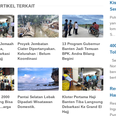
Kis
RTIKEL TERKAIT
Se
Poh
yan
lom
S...
a Jemaah
Proyek Jembatan
13 Program Gubernur
40
a,
Ciater Dipertanyakan.
Banten Jadi Temuan
To
rkasi
Kelurahan : Belum
BPK. Andra Bilang
jj
Koordinasi
Begini
Seb
Non
ber
ber
Re
Ha
 2000
Pantai Selatan Lebak
Kloter Pertama Haji
ng Bisa
Dipadati Wisatawan
Banten Tiba Langsung
Res
...arga
Domestik.
Debarkasi Ke Grand El
Ing
Hajj
Pun