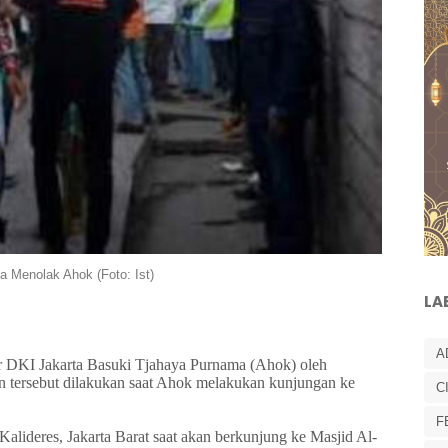
a Menolak Ahok (Foto: Ist)
LA
A
 DKI Jakarta Basuki Tjahaya Purnama (Ahok) oleh
an tersebut dilakukan saat Ahok melakukan kunjungan ke
C
F
Kalideres, Jakarta Barat saat akan berkunjung ke Masjid Al-