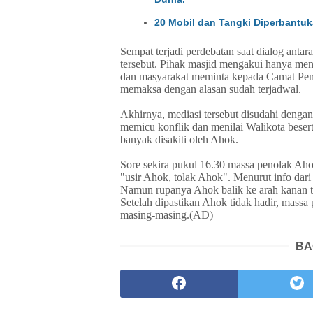
20 Mobil dan Tangki Diperbantuka
Sempat terjadi perdebatan saat dialog anta
tersebut. Pihak masjid mengakui hanya men
dan masyarakat meminta kepada Camat Penja
memaksa dengan alasan sudah terjadwal.
Akhirnya, mediasi tersebut disudahi denga
memicu konflik dan menilai Walikota besert
banyak disakiti oleh Ahok.
Sore sekira pukul 16.30 massa penolak Ah
"usir Ahok, tolak Ahok". Menurut info dari
Namun rupanya Ahok balik ke arah kanan tid
Setelah dipastikan Ahok tidak hadir, mass
masing-masing.(AD)
BA