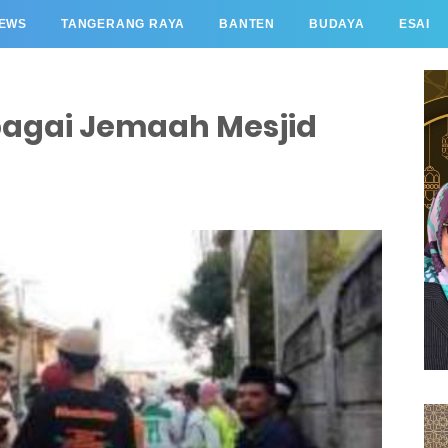
EWS
TANGERANG RAYA
BANTEN
BUDAYA
ESAI
bagai Jemaah Mesjid