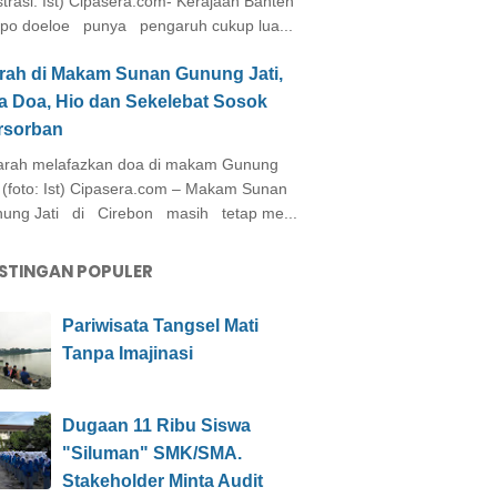
ustrasi: Ist) Cipasera.com- Kerajaan Banten
po doeloe punya pengaruh cukup lua...
arah di Makam Sunan Gunung Jati,
a Doa, Hio dan Sekelebat Sosok
rsorban
rah melafazkan doa di makam Gunung
i (foto: Ist) Cipasera.com – Makam Sunan
ung Jati di Cirebon masih tetap me...
STINGAN POPULER
Pariwisata Tangsel Mati
Tanpa Imajinasi
Dugaan 11 Ribu Siswa
"Siluman" SMK/SMA.
Stakeholder Minta Audit