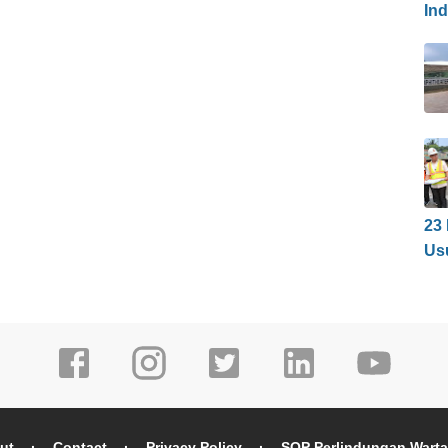
In
23
Us
ut
Contact
Privacy Policy
SOP Perlindungan Wart