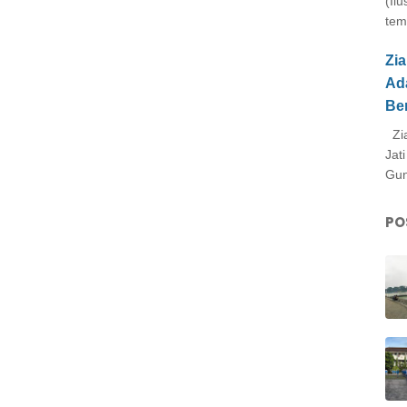
(Il
tem
Zi
Ad
Be
Zia
Jat
Gun
PO