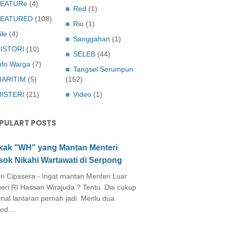
EATURe
(4)
Red
(1)
FEATURED
(108)
Rio
(1)
ile
(4)
Sanggahan
(1)
ISTORI
(10)
SELEB
(44)
nfo Warga
(7)
Tangsel Serumpun
ARITIM
(5)
(152)
ISTERI
(21)
Video
(1)
PULART POSTS
kak "WH" yang Mantan Menteri
sok Nikahi Wartawati di Serpong
ri Cipasera - Ingat mantan Menteri Luar
eri RI Hassan Wirajuda ? Tentu. Dia cukup
enal lantaran pernah jadi Menlu dua
od...