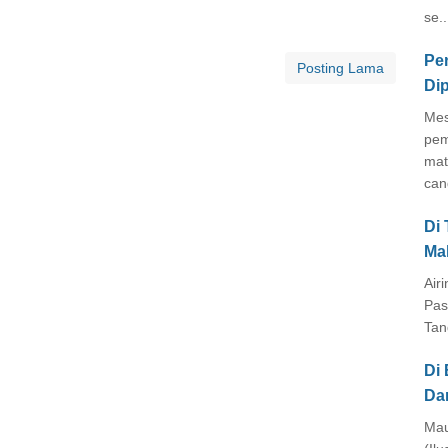
se..
Pe
Posting Lama
Di
Mes
pem
mat
cang
Di
Ma
Air
Pas
Tan
Di 
Da
Mau