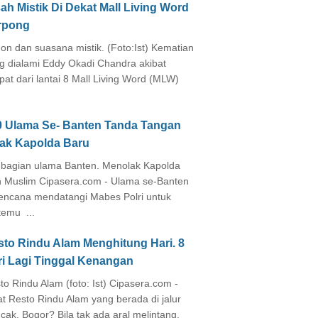
ah Mistik Di Dekat Mall Living Word
rpong
on dan suasana mistik. (Foto:Ist) Kematian
g dialami Eddy Okadi Chandra akibat
pat dari lantai 8 Mall Living Word (MLW)
0 Ulama Se- Banten Tanda Tangan
lak Kapolda Baru
agian ulama Banten. Menolak Kapolda
 Muslim Cipasera.com - Ulama se-Banten
encana mendatangi Mabes Polri untuk
temu ...
sto Rindu Alam Menghitung Hari. 8
ri Lagi Tinggal Kenangan
to Rindu Alam (foto: Ist) Cipasera.com -
at Resto Rindu Alam yang berada di jalur
cak, Bogor? Bila tak ada aral melintang,