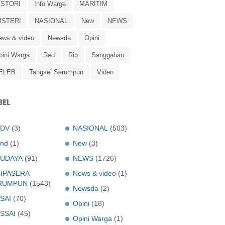
ISTORI
Info Warga
MARITIM
ISTERI
NASIONAL
New
NEWS
ews & video
Newsda
Opini
pini Warga
Red
Rio
Sanggahan
ELEB
Tangsel Serumpun
Video
BEL
ADV
(3)
NASIONAL
(503)
nd
(1)
New
(3)
UDAYA
(91)
NEWS
(1726)
IPASERA
News & video
(1)
RUMPUN
(1543)
Newsda
(2)
SAI
(70)
Opini
(18)
SSAI
(45)
Opini Warga
(1)