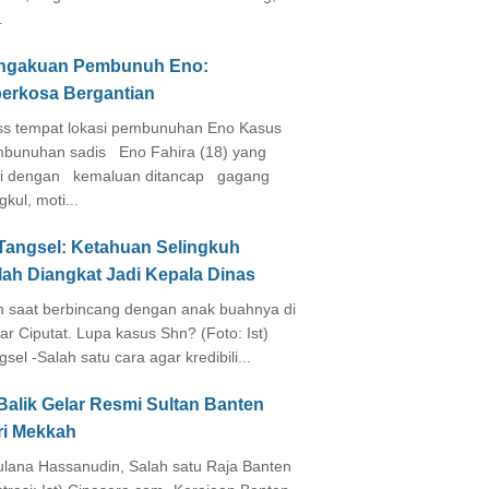
.
ngakuan Pembunuh Eno:
perkosa Bergantian
s tempat lokasi pembunuhan Eno Kasus
bunuhan sadis Eno Fahira (18) yang
i dengan kemaluan ditancap gagang
kul, moti...
 Tangsel: Ketahuan Selingkuh
lah Diangkat Jadi Kepala Dinas
in saat berbincang dengan anak buahnya di
ar Ciputat. Lupa kasus Shn? (Foto: Ist)
gsel -Salah satu cara agar kredibili...
Balik Gelar Resmi Sultan Banten
ri Mekkah
lana Hassanudin, Salah satu Raja Banten