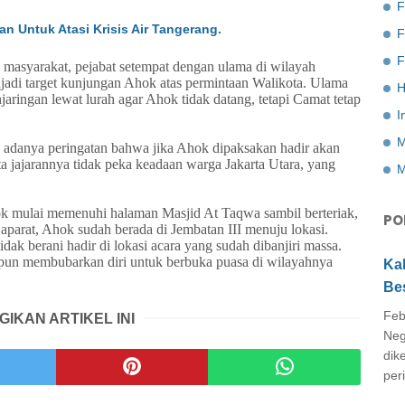
F
n Untuk Atasi Krisis Air Tangerang.
F
ra masyarakat, pejabat setempat dengan ulama di wilayah
jadi target kunjungan Ahok atas permintaan Walikota. Ulama
H
ringan lewat lurah agar Ahok tidak datang, tetapi Camat tetap
I
M
n adanya peringatan bahwa jika Ahok dipaksakan hadir akan
a jajarannya tidak peka keadaan warga Jakarta Utara, yang
M
ok mulai memenuhi halaman Masjid At Taqwa sambil berteriak,
PO
 aparat, Ahok sudah berada di Jembatan III menuju lokasi.
ak berani hadir di lokasi acara yang sudah dibanjiri massa.
a pun membubarkan diri untuk berbuka puasa di wilayahnya
Ka
Be
Feb
GIKAN ARTIKEL INI
Neg
dik
peri