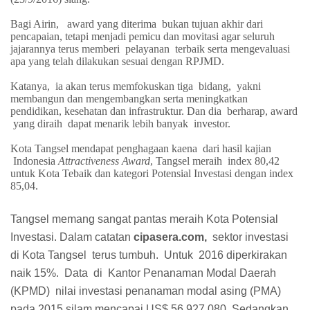
Bagi Airin,
award yang diterima
bukan tujuan akhir dari
pencapaian, tetapi menjadi pemicu dan movitasi agar seluruh
jajarannya terus memberi
pelayanan
terbaik serta mengevaluasi
apa yang telah dilakukan sesuai dengan RPJMD.
Katanya,
ia akan terus memfokuskan tiga
bidang,
yakni
membangun dan mengembangkan serta meningkatkan
pendidikan, kesehatan dan infrastruktur. Dan dia
berharap, award
yang diraih
dapat menarik lebih banyak
investor.
Kota Tangsel mendapat penghagaan kaena
dari hasil kajian
Indonesia
Attractiveness Award
, Tangsel meraih
index 80,42
untuk Kota Tebaik dan kategori Potensial Investasi dengan index
85,04.
Tangsel memang sangat pantas meraih Kota Potensial
Investasi. Dalam catatan
cipasera.com,
sektor investasi
di Kota Tangsel
terus tumbuh.
Untuk
2016 diperkirakan
naik 15%.
Data
di
Kantor Penanaman Modal Daerah
(KPMD)
nilai investasi penanaman modal asing (PMA)
pada 2015 silam mencapai US$ 56.927.080. Sedangkan