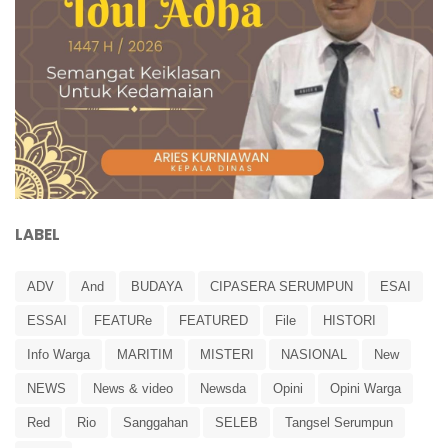
LABEL
ADV
And
BUDAYA
CIPASERA SERUMPUN
ESAI
ESSAI
FEATURe
FEATURED
File
HISTORI
Info Warga
MARITIM
MISTERI
NASIONAL
New
NEWS
News & video
Newsda
Opini
Opini Warga
Red
Rio
Sanggahan
SELEB
Tangsel Serumpun