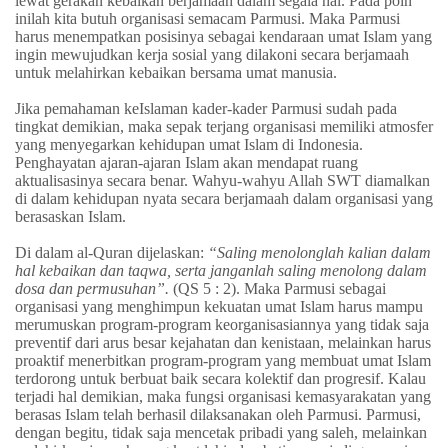
lewat gerakan kebaikan berjamaah dalam segala hal. Pada poin
inilah kita butuh organisasi semacam Parmusi. Maka Parmusi
harus menempatkan posisinya sebagai kendaraan umat Islam yang
ingin mewujudkan kerja sosial yang dilakoni secara berjamaah
untuk melahirkan kebaikan bersama umat manusia.
Jika pemahaman keIslaman kader-kader Parmusi sudah pada
tingkat demikian, maka sepak terjang organisasi memiliki atmosfer
yang menyegarkan kehidupan umat Islam di Indonesia.
Penghayatan ajaran-ajaran Islam akan mendapat ruang
aktualisasinya secara benar. Wahyu-wahyu Allah SWT diamalkan
di dalam kehidupan nyata secara berjamaah dalam organisasi yang
berasaskan Islam.
Di dalam al-Quran dijelaskan:
“Saling menolonglah kalian dalam
hal kebaikan dan taqwa, serta janganlah saling menolong dalam
dosa dan permusuhan”.
(QS 5 : 2). Maka Parmusi sebagai
organisasi yang menghimpun kekuatan umat Islam harus mampu
merumuskan program-program keorganisasiannya yang tidak saja
preventif dari arus besar kejahatan dan kenistaan, melainkan harus
proaktif menerbitkan program-program yang membuat umat Islam
terdorong untuk berbuat baik secara kolektif dan progresif. Kalau
terjadi hal demikian, maka fungsi organisasi kemasyarakatan yang
berasas Islam telah berhasil dilaksanakan oleh Parmusi. Parmusi,
dengan begitu, tidak saja mencetak pribadi yang saleh, melainkan