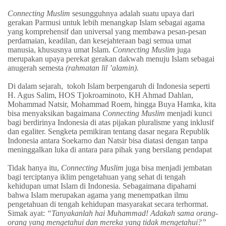
Connecting Muslim
sesungguhnya
adalah suatu upaya dari
gerakan Parmusi untuk lebih menangkap Islam sebagai agama
yang komprehensif dan universal yang membawa pesan-pesan
perdamaian, keadilan, dan kesejahteraan bagi semua umat
manusia, khususnya umat Islam.
Connecting Muslim
juga
merupakan upaya perekat gerakan dakwah menuju Islam sebagai
anugerah semesta
(rahmatan lil ’alamin).
D
i dalam sejarah, tokoh Islam berpengaruh di Indonesia seperti
H. Agus Salim, HOS Tjokroaminoto, KH Ahmad Dahlan,
Mohammad Natsir, Mohammad Roem, hingga Buya Hamka, kita
bisa menyaksikan bagaimana
Connecting Muslim
menjadi kunci
bagi berdirinya Indonesia di atas pijakan pluralisme yang inklusif
dan egaliter. Sengketa pemikiran tentang dasar negara Republik
Indonesia antara Soekarno dan Natsir bisa diatasi dengan tanpa
meninggalkan luka di antara para pihak yang bersilang pendapat
Tidak hanya itu,
Connecting Muslim
juga bisa menjadi jembatan
bagi terciptanya iklim pengetahuan yang sehat di tengah
kehidupan umat Islam di Indonesia. Sebagaimana dipahami
bahwa Islam merupakan agama yang menempatkan ilmu
pengetahuan di tengah kehidupan masyarakat secara terhormat.
Simak ayat:
“Tanyakanlah hai Muhammad! Adakah sama orang-
orang yang mengetahui dan mereka yang tidak mengetahui?”