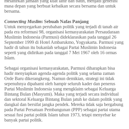
melahirkan jamaah yang kuat lahir dan batin, menjadi generasi
masa depan yang berbuat kebaikan secara bersama dan untuk
bersama.
Connecting Muslim
: Sebuah Nafas Panjang
U
ntuk menyegarkan perubahan politik yang terjadi di tanah air
pada era reformasi 98, organisasi kemasyarakatan Persaudaraan
Muslimin Indonesia (Parmusi) dideklarasikan pada tanggal 26
September 1999 di Hotel Ambarukmo, Yogyakarta. Parmusi yang
hadir di tahun itu bukanlah sebagai Partai Muslimin Indonesia
seperti yang didirikan pada tanggal 7 Mei 1967 oleh 16 ormas
Islam.
Sebagai organisasi kemasyarakatan, Parmusi diharapkan bisa
hadir menyiapkan agenda-agenda politik yang selama zaman
Orde Baru dikerangkeng. Namun demikian, strategi ini tidak
sepenuhnya dipahami oleh hampir seluruh kader dan penerus
Partai Muslimin Indonesia yang mengklaim sebagai Keluarga
Bintang Bulan (Masyumi).
Maka
yang terjadi secara individual
dan sektoral Keluarga Bintang Bulan jatuh ke dalam politik yang
dangkal dan bersifat jangka pendek. Mereka tidak saja bergabung
pada Partai Persatuan Pembangunan (PPP) sebagai partai utama
sesuai fusi partai politik Islam tahun 1973, tetapi
menyebar ke
banyak partai politik.