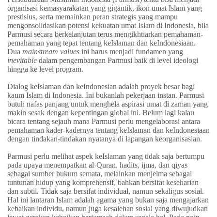
organisasi kemasyarakatan yang gigantik, ikon umat Islam yang
prestisius, serta memainkan peran strategis yang mampu
mengonsolidasikan potensi kekuatan umat Islam di Indonesia, bila
Parmusi secara berkelanjutan terus mengikhtiarkan pemahaman-
pemahaman yang tepat tentang keIslaman dan keIndonesiaan.
Dua
mainstream values
ini harus menjadi fundamen yang
inevitable
dalam pengembangan Parmusi baik di level ideologi
hingga ke level program.
Dialog keIslaman dan keIndonesian adalah proyek besar bagi
kaum Islam di Indonesia. Ini bukanlah pekerjaan instan. Parmusi
butuh nafas panjang untuk menghela aspirasi umat di zaman yang
makin sesak dengan kepentingan global ini. Belum lagi kalau
bicara tentang sejauh mana Parmusi perlu mengelaborasi antara
pemahaman kader-kadernya tentang keIslaman dan keIndonesiaan
dengan tindakan-tindakan nyatanya di lapangan keorganisasian.
Parmusi perlu melihat aspek keIslaman yang tidak saja bertumpu
pada upaya menempatkan al-Quran, hadits, ijma, dan qiyas
sebagai sumber hukum semata, melainkan menjelma sebagai
tuntunan hidup yang komprehensif, bahkan bersifat keseharian
dan subtil. Tidak saja bersifat individual, namun sekaligus sosial.
Hal ini lantaran Islam adalah agama yang bukan saja mengajarkan
kebaikan individu, namun juga kesalehan sosial yang diwujudkan