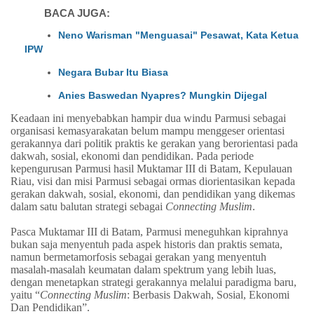
BACA JUGA:
Neno Warisman "Menguasai" Pesawat, Kata Ketua
IPW
Negara Bubar Itu Biasa
Anies Baswedan Nyapres? Mungkin Dijegal
Keadaan ini menyebabkan hampir dua windu Parmusi sebagai
organisasi kemasyarakatan belum mampu menggeser orientasi
gerakannya dari politik praktis ke gerakan yang berorientasi pada
dakwah, sosial, ekonomi dan pendidikan.
P
ada periode
kepengurusan Parmusi hasil Muktamar III di Batam, Kepulauan
Riau, visi dan misi Parmusi sebagai ormas diorientasikan kepada
gerakan dakwah, sosial, ekonomi, dan pendidikan yang dikemas
dalam satu balutan strategi sebagai
Connecting Muslim
.
Pasca Muktamar III di Batam, Parmusi meneguhkan kiprahnya
bukan saja menyentuh pada aspek historis dan praktis semata,
namun bermetamorfosis sebagai gerakan yang menyentuh
masalah-masalah keumatan dalam spektrum yang lebih luas,
dengan menetapkan strategi gerakannya melalui paradigma baru,
yaitu “
Connecting Muslim
: Berbasis Dakwah, Sosial, Ekonomi
Dan Pendidikan”.