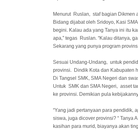
Menurut
Ruslan,
staf bagian Dikmen 
Bidang dijabat oleh Sridoyo, Kasi SM
begini. Kalau ada yang Tanya ini itu k
apa,” tegas
Ruslan. “Kalau ditanya, g
Sekarang yang punya program provinsi
Sesuai Undang-Undang,
untuk pendi
provinsi.
Dindik Kota dan Kabupaten
Di Tangsel SMK, SMA Negeri dan swast
Untuk
SMK dan SMA Negeri,
asset t
ke provinsi. Demikian pula kebijakann
“Yang jadi pertanyaan para pendidik,
siswa, juga dicover provinsi? “ Tanya A
kasihan para murid, biayanya akan ting