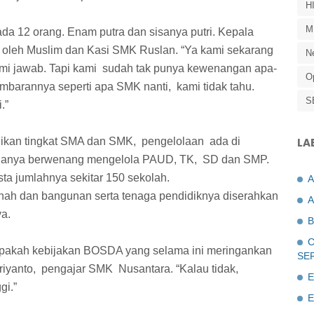
H
M
ada 12 orang. Enam putra dan sisanya putri. Kepala
A oleh Muslim dan Kasi SMK Ruslan. “Ya kami sekarang
N
ami jawab. Tapi kami
sudah tak punya kewenangan apa-
O
ambarannya seperti apa SMK nanti,
kami tidak tahu.
S
.”
dikan tingkat SMA dan SMK,
pengelolaan
ada di
LA
 hanya berwenang mengelola PAUD, TK,
SD dan SMP.
a jumlahnya sekitar 150 sekolah.
anah dan bangunan serta tenaga pendidiknya diserahkan
A
ya.
B
C
 apakah kebijakan BOSDA yang selama ini meringankan
SE
riyanto,
pengajar SMK
Nusantara. “Kalau tidak,
E
gi.”
E