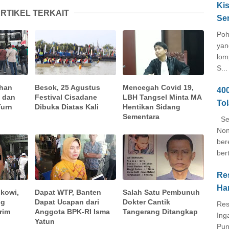
Kis
RTIKEL TERKAIT
Se
Poh
yan
lom
S...
uhan
Besok, 25 Agustus
Mencegah Covid 19,
40
 dan
Festival Cisadane
LBH Tangsel Minta MA
To
Turn
Dibuka Diatas Kali
Hentikan Sidang
Sementara
Seb
Non
ber
ber
Re
Ha
okowi,
Dapat WTP, Banten
Salah Satu Pembunuh
ng
Dapat Ucapan dari
Dokter Cantik
Res
rim
Anggota BPK-RI Isma
Tangerang Ditangkap
Ing
Yatun
Pun