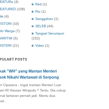
EATURe
(4)
Red
(1)
FEATURED
(108)
Rio
(1)
ile
(4)
Sanggahan
(1)
ISTORI
(10)
SELEB
(44)
nfo Warga
(7)
Tangsel Serumpun
ARITIM
(5)
(152)
ISTERI
(21)
Video
(1)
PULART POSTS
kak "WH" yang Mantan Menteri
sok Nikahi Wartawati di Serpong
ri Cipasera - Ingat mantan Menteri Luar
eri RI Hassan Wirajuda ? Tentu. Dia cukup
enal lantaran pernah jadi Menlu dua
od...