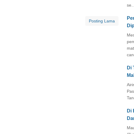
se..
Pe
Posting Lama
Di
Mes
pem
mat
cang
Di
Ma
Air
Pas
Tan
Di 
Da
Mau