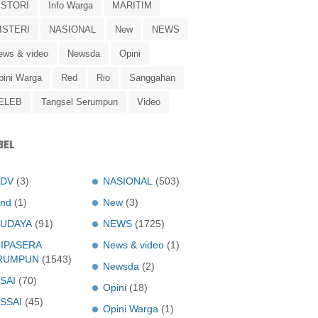
ISTORI
Info Warga
MARITIM
ISTERI
NASIONAL
New
NEWS
ews & video
Newsda
Opini
pini Warga
Red
Rio
Sanggahan
ELEB
Tangsel Serumpun
Video
BEL
ADV
(3)
NASIONAL
(503)
nd
(1)
New
(3)
UDAYA
(91)
NEWS
(1725)
IPASERA
News & video
(1)
RUMPUN
(1543)
Newsda
(2)
SAI
(70)
Opini
(18)
SSAI
(45)
Opini Warga
(1)