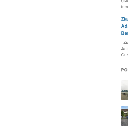
(Il
tem
Zi
Ad
Be
Zia
Jat
Gun
PO