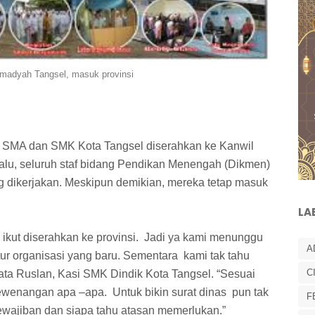
adyah Tangsel, masuk provinsi
 SMA dan SMK Kota Tangsel diserahkan ke Kanwil
lalu, seluruh staf bidang Pendikan Menengah (Dikmen)
g dikerjakan. Meskipun demikian, mereka tetap masuk
LA
ikut diserahkan ke provinsi.
Jadi ya kami menunggu
A
tur organisasi yang baru. Sementara
kami tak tahu
C
kata Ruslan, Kasi SMK Dindik Kota Tangsel. “Sesuai
kewenangan apa –apa.
Untuk bikin surat dinas
pun tak
F
ewajiban dan siapa tahu atasan memerlukan.”