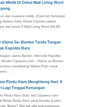
ah Mistik Di Dekat Mall Living Word
rpong
on dan suasana mistik. (Foto:Ist) Kematian
g dialami Eddy Okadi Chandra akibat
pat dari lantai 8 Mall Living Word (MLW)
0 Ulama Se- Banten Tanda Tangan
lak Kapolda Baru
agian ulama Banten. Menolak Kapolda
 Muslim Cipasera.com - Ulama se-Banten
encana mendatangi Mabes Polri untuk
temu ...
sto Rindu Alam Menghitung Hari. 8
ri Lagi Tinggal Kenangan
to Rindu Alam (foto: Ist) Cipasera.com -
at Resto Rindu Alam yang berada di jalur
cak, Bogor? Bila tak ada aral melintang,