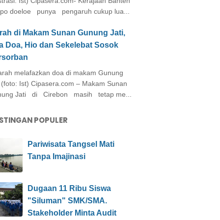
ustrasi: Ist) Cipasera.com- Kerajaan Banten
po doeloe punya pengaruh cukup lua...
arah di Makam Sunan Gunung Jati,
a Doa, Hio dan Sekelebat Sosok
rsorban
rah melafazkan doa di makam Gunung
i (foto: Ist) Cipasera.com – Makam Sunan
ung Jati di Cirebon masih tetap me...
STINGAN POPULER
Pariwisata Tangsel Mati
Tanpa Imajinasi
Dugaan 11 Ribu Siswa
"Siluman" SMK/SMA.
Stakeholder Minta Audit