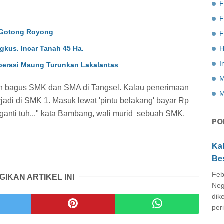
F
i Gotong Royong
F
gkus. Incar Tanah 45 Ha.
H
I
Operasi Maung Turunkan Lakalantas
M
ah bagus SMK dan SMA di Tangsel. Kalau penerimaan
M
erjadi di SMK 1. Masuk lewat 'pintu belakang' bayar Rp
iganti tuh..." kata Bambang, wali murid sebuah SMK.
PO
Ka
Be
Feb
GIKAN ARTIKEL INI
Neg
dik
peri