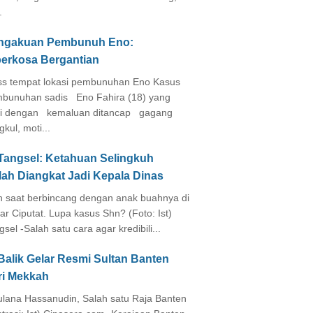
.
ngakuan Pembunuh Eno:
perkosa Bergantian
s tempat lokasi pembunuhan Eno Kasus
bunuhan sadis Eno Fahira (18) yang
i dengan kemaluan ditancap gagang
kul, moti...
 Tangsel: Ketahuan Selingkuh
lah Diangkat Jadi Kepala Dinas
in saat berbincang dengan anak buahnya di
ar Ciputat. Lupa kasus Shn? (Foto: Ist)
gsel -Salah satu cara agar kredibili...
Balik Gelar Resmi Sultan Banten
ri Mekkah
lana Hassanudin, Salah satu Raja Banten