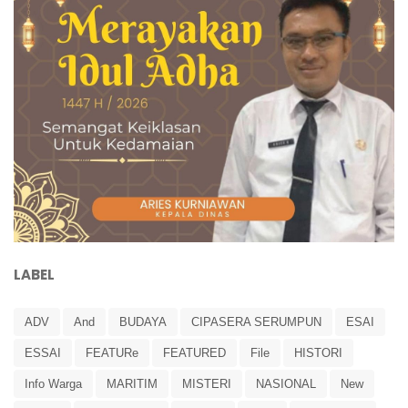
LABEL
ADV
And
BUDAYA
CIPASERA SERUMPUN
ESAI
ESSAI
FEATURe
FEATURED
File
HISTORI
Info Warga
MARITIM
MISTERI
NASIONAL
New