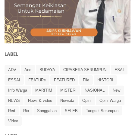
LABEL
ADV
And
BUDAYA
CIPASERA SERUMPUN
ESAI
ESSAI
FEATURe
FEATURED
File
HISTORI
Info Warga
MARITIM
MISTERI
NASIONAL
New
NEWS
News & video
Newsda
Opini
Opini Warga
Red
Rio
Sanggahan
SELEB
Tangsel Serumpun
Video