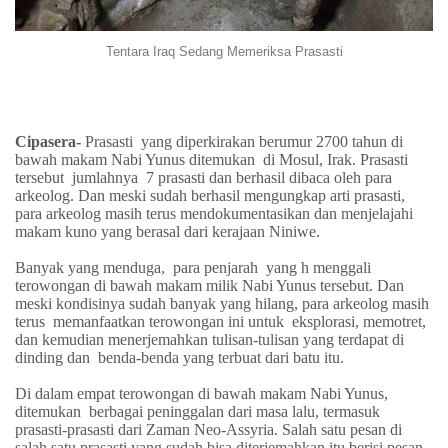
Tentara Iraq Sedang Memeriksa Prasasti
Cipasera-
Prasasti
yang diperkirakan berumur 2700 tahun di
bawah makam Nabi Yunus ditemukan
di Mosul, Irak. Prasasti
tersebut
jumlahnya
7 prasasti dan berhasil dibaca oleh para
arkeolog. Dan meski sudah berhasil mengungkap arti prasasti,
para arkeolog masih terus mendokumentasikan dan menjelajahi
makam kuno yang berasal dari kerajaan Niniwe.
Banyak yang menduga,
para penjarah
yang h menggali
terowongan di bawah makam milik Nabi Yunus tersebut. Dan
meski kondisinya sudah banyak yang hilang, para arkeolog masih
terus
memanfaatkan terowongan ini untuk
eksplorasi, memotret,
dan kemudian menerjemahkan tulisan-tulisan yang terdapat di
dinding dan
benda-benda yang terbuat dari batu itu.
Di dalam empat terowongan di bawah makam Nabi Yunus,
ditemukan
berbagai peninggalan dari masa lalu, termasuk
prasasti-prasasti dari Zaman Neo-Assyria. Salah satu pesan di
salah satu prasasti yang sudah bisa diterjemahkan itu berisi pesan