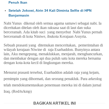
Penuh Ikan
Setelah Jokowi, Airin 34 Kali Diminta Selfie di HPN
Banjarmasin
Nabi Yunus
dikenal oleh semua agama samawi sebagai nabi. Ia
diceritakan ditelan oleh ikan raksasa saat di laut dan suka
berceramah. Ada kitab suci
yang menyebut
Nabi Yunus pernah
berceramah di kota Niniwe, ibukota Kerajaan Assyria.
Sebuah prasasti yang
ditemukan menceritakan,
pemerintahan di
wilayah kerajaan Niwine di
raja Esarhaddon. Bunyinya antara
lain, Aku mengepung, menaklukkan, menjarah, menghancurkan,
dan membakar dengan api dua puluh satu kota mereka bersama
dengan kota-kota kecil di lingkungan mereka.
Menurut prasasti tersebut, Esarhaddon adalah raja yang kejam,
pemimpin yang dihormati, dan seorang penakluk. Para arkeolog
telah mendokumentasikan penemuan mereka ini di dalam jurnal
Iraq. (Red/ts/kmp)
BAGIKAN ARTIKEL INI