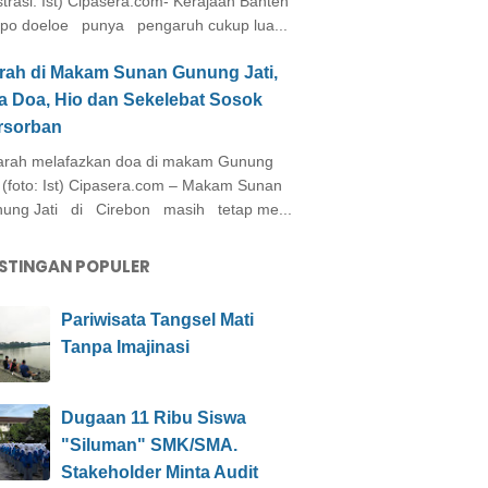
ustrasi: Ist) Cipasera.com- Kerajaan Banten
po doeloe punya pengaruh cukup lua...
arah di Makam Sunan Gunung Jati,
a Doa, Hio dan Sekelebat Sosok
rsorban
rah melafazkan doa di makam Gunung
i (foto: Ist) Cipasera.com – Makam Sunan
ung Jati di Cirebon masih tetap me...
STINGAN POPULER
Pariwisata Tangsel Mati
Tanpa Imajinasi
Dugaan 11 Ribu Siswa
"Siluman" SMK/SMA.
Stakeholder Minta Audit