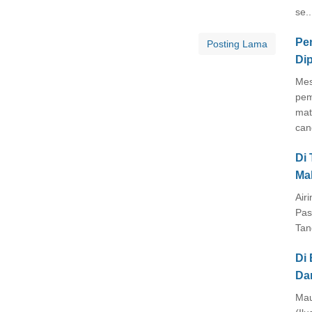
se..
Pe
Posting Lama
Di
Mes
pem
mat
cang
Di
Ma
Air
Pas
Tan
Di 
Da
Mau