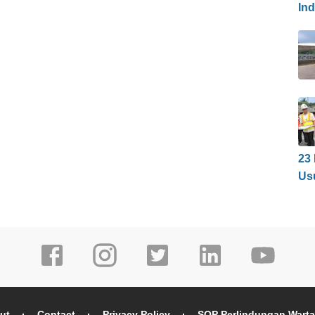
In
23
Us
ut
Contact
Privacy Policy
SOP Perlindungan Wart