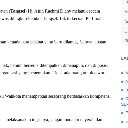
H
atan (
Tangsel
) Hj. Airin Rachmi Diany melantik secara
M
was dilingkup Pemkot Tangsel. Tak terkecuali Plt Lurah,
N
O
S
an kepada para pejabat yang baru dilantik, bahwa jabatan
LA
n hak, namun bersedia ditempatkan dimanapun, dan di posisi
 organisasi yang menentukan. Tidak ada ruang untuk tawar
A
B
kil Walikota menempatkan seseorang berdasarkan kompetensi
C
SE
E
keras melaksanakan tugasnya, jangan mudah menyerah dan
E