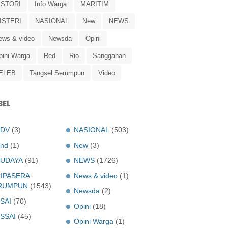
ISTORI
Info Warga
MARITIM
ISTERI
NASIONAL
New
NEWS
ews & video
Newsda
Opini
pini Warga
Red
Rio
Sanggahan
ELEB
Tangsel Serumpun
Video
BEL
ADV
(3)
NASIONAL
(503)
nd
(1)
New
(3)
UDAYA
(91)
NEWS
(1726)
IPASERA
News & video
(1)
RUMPUN
(1543)
Newsda
(2)
SAI
(70)
Opini
(18)
SSAI
(45)
Opini Warga
(1)