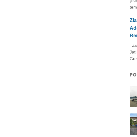
(Il
tem
Zi
Ad
Be
Zia
Jat
Gun
PO