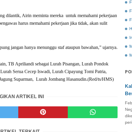
F
ang dilantik, Airin meminta mereka untuk memahami pekerjaan
F
engawas harus memahami pekerjaan jika tidak, akan sulit
H
I
M
ngsung jangan hanya menunggu staf ataupun bawahan,” ujarnya.
M
 lain, TB Apriliandi sebagai Lurah Pisangan, Lurah Pondok
PO
 Lurah Serua Cecep Iswadi, Lurah Cipayung Tomi Patria,
 Jagung Suparman, Lurah Jombang Hasanudin.(Red/ts/HMS)
Ka
Be
GIKAN ARTIKEL INI
Feb
Neg
dik
peri
RTIKEL TERKAIT