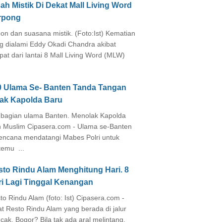
ah Mistik Di Dekat Mall Living Word
rpong
on dan suasana mistik. (Foto:Ist) Kematian
g dialami Eddy Okadi Chandra akibat
pat dari lantai 8 Mall Living Word (MLW)
0 Ulama Se- Banten Tanda Tangan
lak Kapolda Baru
agian ulama Banten. Menolak Kapolda
 Muslim Cipasera.com - Ulama se-Banten
encana mendatangi Mabes Polri untuk
temu ...
sto Rindu Alam Menghitung Hari. 8
ri Lagi Tinggal Kenangan
to Rindu Alam (foto: Ist) Cipasera.com -
at Resto Rindu Alam yang berada di jalur
cak, Bogor? Bila tak ada aral melintang,