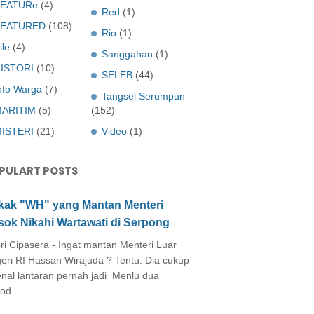
EATURe
(4)
Red
(1)
FEATURED
(108)
Rio
(1)
ile
(4)
Sanggahan
(1)
ISTORI
(10)
SELEB
(44)
nfo Warga
(7)
Tangsel Serumpun
ARITIM
(5)
(152)
ISTERI
(21)
Video
(1)
PULART POSTS
kak "WH" yang Mantan Menteri
sok Nikahi Wartawati di Serpong
ri Cipasera - Ingat mantan Menteri Luar
eri RI Hassan Wirajuda ? Tentu. Dia cukup
enal lantaran pernah jadi Menlu dua
od...