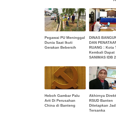
Pegawai PU Meninggal
DINAS BANGU
Dunia Saat Ikuti
DAN PENATAA
Gerakan Bebersih
RUANG : Kota 
Kembali Dapat
SANIMAS IDB 
Heboh Gambar Palu
Akhirnya Direk
Arit Di Perusahan
RSUD Banten
China di Banteng
Ditetapkan Jad
Tersanka