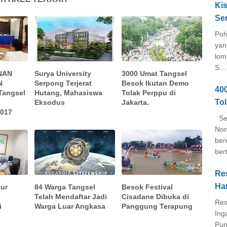
Kis
Se
Poh
yan
lom
S...
NAN
Surya University
3000 Umat Tangsel
N
Serpong Terjerat
Besok Ikutan Demo
40
Tangsel
Hutang, Mahasiswa
Tolak Perppu di
To
Eksodus
Jakarta.
2017
Seb
Non
ber
ber
Re
Ha
tur
84 Warga Tangsel
Besok Festival
Telah Mendaftar Jadi
Cisadane Dibuka di
Res
i
Warga Luar Angkasa
Panggung Terapung
Ing
Pun