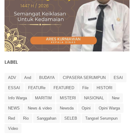
LABEL
ADV
And
BUDAYA
CIPASERA SERUMPUN
ESAI
ESSAI
FEATURe
FEATURED
File
HISTORI
Info Warga
MARITIM
MISTERI
NASIONAL
New
NEWS
News & video
Newsda
Opini
Opini Warga
Red
Rio
Sanggahan
SELEB
Tangsel Serumpun
Video