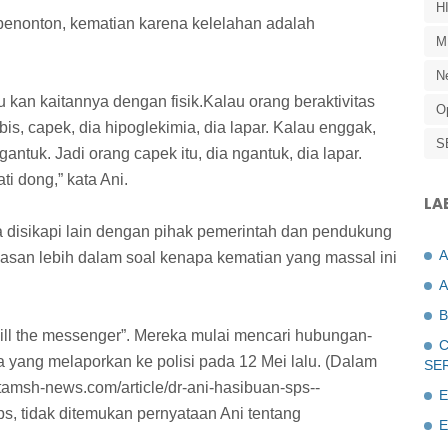
H
penonton, kematian karena kelelahan adalah
M
N
itu kan kaitannya dengan fisik.Kalau orang beraktivitas
O
is, capek, dia hipoglekimia, dia lapar. Kalau enggak,
S
gantuk. Jadi orang capek itu, dia ngantuk, dia lapar.
i dong,” kata Ani.
LA
a disikapi lain dengan pihak pemerintah dan pendukung
san lebih dalam soal kenapa kematian yang massal ini
A
B
ll the messenger”. Mereka mulai mencari hubungan-
C
 yang melaporkan ke polisi pada 12 Mei lalu. (Dalam
SE
amsh-news.com/article/dr-ani-hasibuan-sps--
E
, tidak ditemukan pernyataan Ani tentang
E