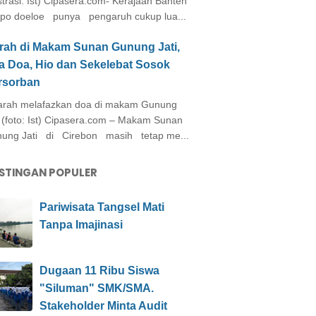
ustrasi: Ist) Cipasera.com- Kerajaan Banten
po doeloe punya pengaruh cukup lua...
arah di Makam Sunan Gunung Jati,
a Doa, Hio dan Sekelebat Sosok
rsorban
rah melafazkan doa di makam Gunung
i (foto: Ist) Cipasera.com – Makam Sunan
ung Jati di Cirebon masih tetap me...
STINGAN POPULER
Pariwisata Tangsel Mati
Tanpa Imajinasi
Dugaan 11 Ribu Siswa
"Siluman" SMK/SMA.
Stakeholder Minta Audit