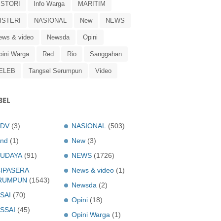
ISTORI
Info Warga
MARITIM
ISTERI
NASIONAL
New
NEWS
ews & video
Newsda
Opini
pini Warga
Red
Rio
Sanggahan
ELEB
Tangsel Serumpun
Video
BEL
ADV
(3)
NASIONAL
(503)
nd
(1)
New
(3)
UDAYA
(91)
NEWS
(1726)
IPASERA
News & video
(1)
RUMPUN
(1543)
Newsda
(2)
SAI
(70)
Opini
(18)
SSAI
(45)
Opini Warga
(1)