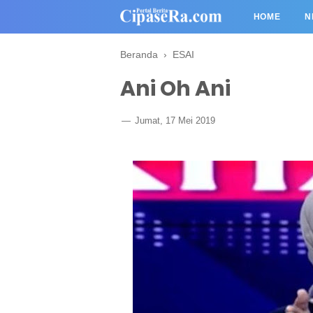
HOME
N
Beranda
›
ESAI
Ani Oh Ani
Jumat, 17 Mei 2019