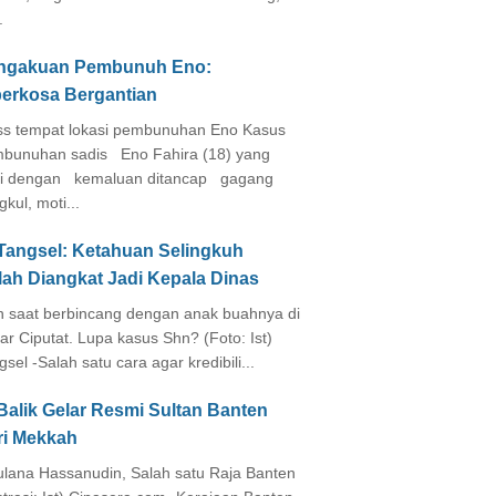
.
ngakuan Pembunuh Eno:
perkosa Bergantian
s tempat lokasi pembunuhan Eno Kasus
bunuhan sadis Eno Fahira (18) yang
i dengan kemaluan ditancap gagang
kul, moti...
 Tangsel: Ketahuan Selingkuh
lah Diangkat Jadi Kepala Dinas
in saat berbincang dengan anak buahnya di
ar Ciputat. Lupa kasus Shn? (Foto: Ist)
gsel -Salah satu cara agar kredibili...
Balik Gelar Resmi Sultan Banten
ri Mekkah
lana Hassanudin, Salah satu Raja Banten