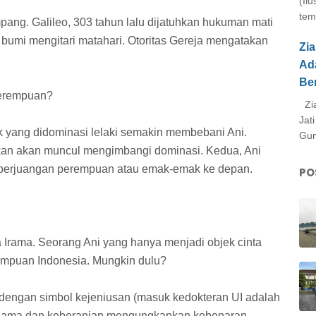
(Il
tem
ng. Galileo, 303 tahun lalu dijatuhkan hukuman mati
n bumi mengitari matahari. Otoritas Gereja mengatakan
Zi
Ad
Be
perempuan?
Zia
Jat
k yang didominasi lelaki semakin membebani Ani.
Gun
an akan muncul mengimbangi dominasi. Kedua, Ani
 perjuangan perempuan atau emak-emak ke depan.
PO
 Irama. Seorang Ani yang hanya menjadi objek cinta
rempuan Indonesia. Mungkin dulu?
dengan simbol kejeniusan (masuk kedokteran UI adalah
da ulama dan keberanian mengungkapkan kebenaran.