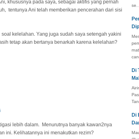
i, khususnya pada saya, sebagai aktifis yang pernah
se..
h, tentunya Ani telah memberikan pencerahan dari sisi
Pe
Di
 soal kelelahan. Yang juga sudah saya setengah yakini
Mes
asih tetap akan bertanya benarkah karena kelelahan?
pem
mat
cang
Di
Ma
Air
Pas
Tan
i
Di 
Da
tigasi lebih dalam. Menurutnya banyak kawan2nya
n ini. Kelihatannya ini menakutkan rezim?
Mau