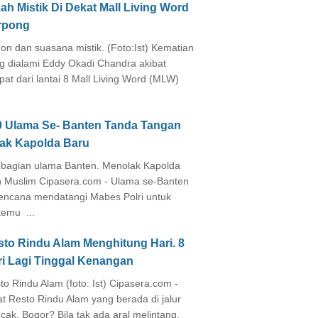
ah Mistik Di Dekat Mall Living Word
rpong
on dan suasana mistik. (Foto:Ist) Kematian
g dialami Eddy Okadi Chandra akibat
pat dari lantai 8 Mall Living Word (MLW)
0 Ulama Se- Banten Tanda Tangan
lak Kapolda Baru
agian ulama Banten. Menolak Kapolda
 Muslim Cipasera.com - Ulama se-Banten
encana mendatangi Mabes Polri untuk
temu ...
sto Rindu Alam Menghitung Hari. 8
ri Lagi Tinggal Kenangan
to Rindu Alam (foto: Ist) Cipasera.com -
at Resto Rindu Alam yang berada di jalur
cak, Bogor? Bila tak ada aral melintang,