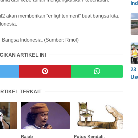
In
ul2 akan memberikan “enlightenment” buat bangsa kita,
onesia.
 Bangsa Indonesia. (Sumber: Rmol)
GIKAN ARTIKEL INI
23
Us
RTIKEL TERKAIT
Rajab
Putus Kendali,