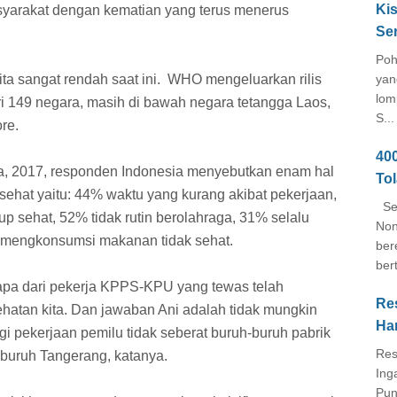
Kis
syarakat dengan kematian yang terus menerus
Se
Poh
a sangat rendah saat ini. WHO mengeluarkan rilis
yan
lom
i 149 negara, masih di bawah negara tetangga Laos,
S...
re.
40
sia, 2017, responden Indonesia menyebutkan enam hal
To
ehat yaitu: 44% waktu yang kurang akibat pekerjaan,
Seb
up sehat, 52% tidak rutin berolahraga, 31% selalu
Non
lu mengkonsumsi makanan tidak sehat.
ber
ber
apa dari pekerja KPPS-KPU yang tewas telah
Re
hatan kita. Dan jawaban Ani adalah tidak mungkin
Ha
i pekerjaan pemilu tidak seberat buruh-buruh pabrik
Res
buruh Tangerang, katanya.
Ing
Pun