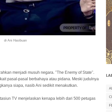
dr Ani Hasibuan
rahkan menjadi musuh negara. "The Enemy of State".
LA
rkait pasal-pasal berbahaya atau pidana. Meski judulnya
ngkanya siapa, nasib Ani sedikit menakutkan.
A
C
tasiun TV menjelaskan kenapa lebih dari 500 petugas
F