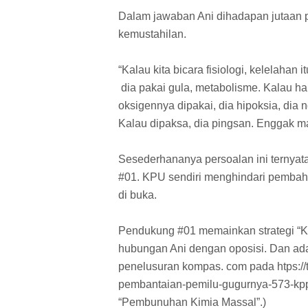
Dalam jawaban Ani dihadapan jutaan 
kemustahilan.
“Kalau kita bicara fisiologi, kelelahan 
dia pakai gula, metabolisme. Kalau hab
oksigennya dipakai, dia hipoksia, dia n
Kalau dipaksa, dia pingsan. Enggak mat
Sesederhananya persoalan ini ternyat
#01. KPU sendiri menghindari pembaha
di buka.
Pendukung #01 memainkan strategi “Ki
hubungan Ani dengan oposisi. Dan ada
penelusuran kompas. com pada htps://t
pembantaian-pemilu-gugurnya-573-kpps
“Pembunuhan Kimia Massal”.)