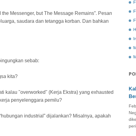
F
ll the Messenger, but The Message Remains”. Pesan
F
eluarga, saudara dan tetangga korban. Dan bahkan
H
I
M
M
bingungkan sebab:
PO
sa kita?
Ka
ti kalau "overworked" (Kerja Ekstra) yang exhausted
Be
kerja penyelenggara pemilu?
Feb
Neg
“hubungan industrial” dijalankan? Misalnya, apakah
dik
peri