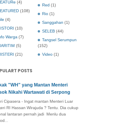
EATURe
(4)
Red
(1)
FEATURED
(108)
Rio
(1)
ile
(4)
Sanggahan
(1)
ISTORI
(10)
SELEB
(44)
nfo Warga
(7)
Tangsel Serumpun
ARITIM
(5)
(152)
ISTERI
(21)
Video
(1)
PULART POSTS
kak "WH" yang Mantan Menteri
sok Nikahi Wartawati di Serpong
ri Cipasera - Ingat mantan Menteri Luar
eri RI Hassan Wirajuda ? Tentu. Dia cukup
enal lantaran pernah jadi Menlu dua
od...