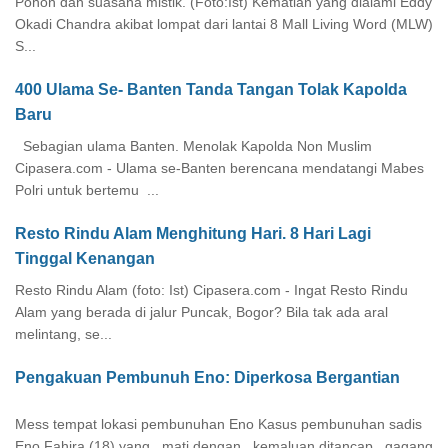
Pohon dan suasana mistik. (Foto:Ist) Kematian yang dialami Eddy
Okadi Chandra akibat lompat dari lantai 8 Mall Living Word (MLW)
S...
400 Ulama Se- Banten Tanda Tangan Tolak Kapolda
Baru
Sebagian ulama Banten. Menolak Kapolda Non Muslim
Cipasera.com - Ulama se-Banten berencana mendatangi Mabes
Polri untuk bertemu ...
Resto Rindu Alam Menghitung Hari. 8 Hari Lagi
Tinggal Kenangan
Resto Rindu Alam (foto: Ist) Cipasera.com - Ingat Resto Rindu
Alam yang berada di jalur Puncak, Bogor? Bila tak ada aral
melintang, se...
Pengakuan Pembunuh Eno: Diperkosa Bergantian
Mess tempat lokasi pembunuhan Eno Kasus pembunuhan sadis
Eno Fahira (18) yang mati dengan kemaluan ditancap gagang