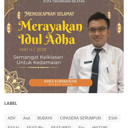
LABEL
ADV
And
BUDAYA
CIPASERA SERUMPUN
ESAI
ESSAI
FEATURe
FEATURED
File
HISTORI