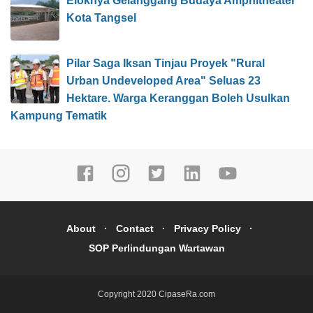
Eloknya Gelanggang Budaya Amphitheater
Kota Tangsel
Pilar Saga Iksan Tinjau Proyek "Rural
Urban Undeveloped Area" Seluas 23
Hektare. Warga Keranggan Boleh Usulkan
Kampung Tematik
About
Contact
Privacy Policy
SOP Perlindungan Wartawan
Copyright 2020
CipaseRa.com