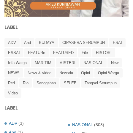
LABEL
ADV
And
BUDAYA
CIPASERA SERUMPUN
ESAI
ESSAI
FEATURe
FEATURED
File
HISTORI
Info Warga
MARITIM
MISTERI
NASIONAL
New
NEWS
News & video
Newsda
Opini
Opini Warga
Red
Rio
Sanggahan
SELEB
Tangsel Serumpun
Video
LABEL
ADV
(3)
NASIONAL
(503)
And
(1)