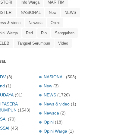
ISTORI
Info Warga
MARITIM
ISTERI
NASIONAL
New
NEWS
ews & video
Newsda
Opini
pini Warga
Red
Rio
Sanggahan
ELEB
Tangsel Serumpun
Video
BEL
ADV
(3)
NASIONAL
(503)
nd
(1)
New
(3)
UDAYA
(91)
NEWS
(1726)
IPASERA
News & video
(1)
RUMPUN
(1543)
Newsda
(2)
SAI
(70)
Opini
(18)
SSAI
(45)
Opini Warga
(1)