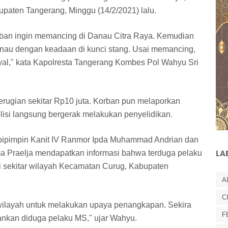
paten Tangerang, Minggu (14/2/2021) lalu.
korban ingin memancing di Danau Citra Raya. Kemudian
nau dengan keadaan di kunci stang. Usai memancing,
al," kata Kapolresta Tangerang Kombes Pol Wahyu Sri
kerugian sekitar Rp10 juta. Korban pun melaporkan
Polisi langsung bergerak melakukan penyelidikan.
ipipimpin Kanit IV Ranmor Ipda Muhammad Andrian dan
LA
a Praelja mendapatkan informasi bahwa terduga pelaku
di sekitar wilayah Kecamatan Curug, Kabupaten
A
C
ilayah untuk melakukan upaya penangkapan. Sekira
F
ankan diduga pelaku MS," ujar Wahyu.