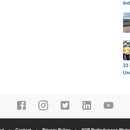
In
23
Us
ut
Contact
Privacy Policy
SOP Perlindungan Wart