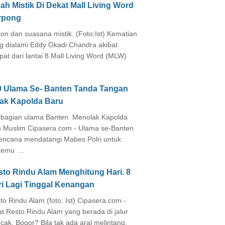
ah Mistik Di Dekat Mall Living Word
rpong
on dan suasana mistik. (Foto:Ist) Kematian
g dialami Eddy Okadi Chandra akibat
pat dari lantai 8 Mall Living Word (MLW)
0 Ulama Se- Banten Tanda Tangan
lak Kapolda Baru
agian ulama Banten. Menolak Kapolda
 Muslim Cipasera.com - Ulama se-Banten
encana mendatangi Mabes Polri untuk
temu ...
sto Rindu Alam Menghitung Hari. 8
ri Lagi Tinggal Kenangan
to Rindu Alam (foto: Ist) Cipasera.com -
at Resto Rindu Alam yang berada di jalur
cak, Bogor? Bila tak ada aral melintang,