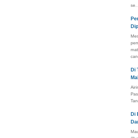
se..
Pe
Di
Mes
pem
mat
cang
Di
Ma
Air
Pas
Tan
Di 
Da
Mau