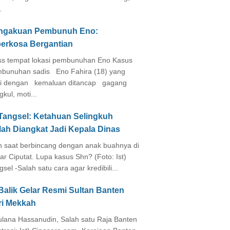
.
ngakuan Pembunuh Eno:
perkosa Bergantian
s tempat lokasi pembunuhan Eno Kasus
bunuhan sadis Eno Fahira (18) yang
i dengan kemaluan ditancap gagang
kul, moti...
 Tangsel: Ketahuan Selingkuh
lah Diangkat Jadi Kepala Dinas
in saat berbincang dengan anak buahnya di
ar Ciputat. Lupa kasus Shn? (Foto: Ist)
gsel -Salah satu cara agar kredibili...
Balik Gelar Resmi Sultan Banten
ri Mekkah
lana Hassanudin, Salah satu Raja Banten