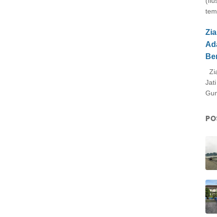
(Il
tem
Zi
Ad
Be
Zia
Jat
Gun
PO