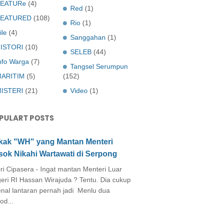
EATURe
(4)
Red
(1)
FEATURED
(108)
Rio
(1)
ile
(4)
Sanggahan
(1)
ISTORI
(10)
SELEB
(44)
nfo Warga
(7)
Tangsel Serumpun
ARITIM
(5)
(152)
ISTERI
(21)
Video
(1)
PULART POSTS
kak "WH" yang Mantan Menteri
sok Nikahi Wartawati di Serpong
ri Cipasera - Ingat mantan Menteri Luar
eri RI Hassan Wirajuda ? Tentu. Dia cukup
enal lantaran pernah jadi Menlu dua
od...