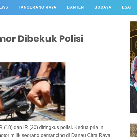
EWS
TANGERANG RAYA
BANTEN
BUDAYA
ESAI
or Dibekuk Polisi
 (18) dan IR (20) diringkus polisi. Kedua pria ini
tor milik seorang pemancing di Danau Citra Raya,