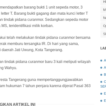
H
i mendapatkan barang bukti 1 unit sepeda motor, 3
M
 letter T. Barang bukti gagang dan mata kunci letter T
N
an tindak pidana curanmor. Sedangkan sepeda motor
S, teridentifikasi milik korban.
O
S
kui telah melakukan tindak pidana curanmor bersama
erak memburu tersangka IR. Di hari yang sama,
LA
di daerah Jati Uwung, Kota Tangerang.
 tindak pidana curanmor baru 3 kali meliputi wilayah
A
ang Wahyu.
B
olresta Tangerang guna mempertanggungjawabkan
C
am hukuman 7 tahun penjara karena dijerat Pasal 363
SE
E
E
GIKAN ARTIKEL INI