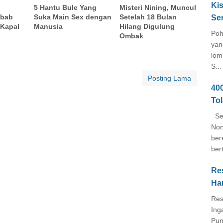
Kis
5 Hantu Bule Yang
Misteri Nining, Muncul
ebab
Suka Main Sex dengan
Setelah 18 Bulan
Se
Kapal
Manusia
Hilang Digulung
Poh
Ombak
yan
lom
S...
Posting Lama
40
To
Seb
Non
ber
ber
Re
Ha
Res
Ing
Pun