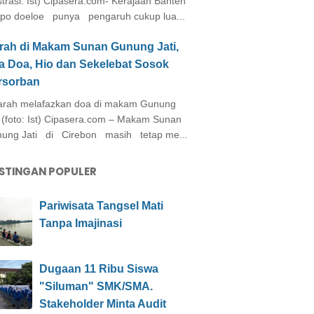
ustrasi: Ist) Cipasera.com- Kerajaan Banten
po doeloe punya pengaruh cukup lua...
arah di Makam Sunan Gunung Jati,
a Doa, Hio dan Sekelebat Sosok
rsorban
rah melafazkan doa di makam Gunung
i (foto: Ist) Cipasera.com – Makam Sunan
ung Jati di Cirebon masih tetap me...
STINGAN POPULER
Pariwisata Tangsel Mati
Tanpa Imajinasi
Dugaan 11 Ribu Siswa
"Siluman" SMK/SMA.
Stakeholder Minta Audit