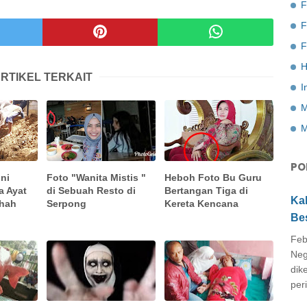
F
F
H
RTIKEL TERKAIT
I
M
M
PO
ni
Foto "Wanita Mistis "
Heboh Foto Bu Guru
a Ayat
di Sebuah Resto di
Bertangan Tiga di
Ka
ihah
Serpong
Kereta Kencana
Be
Feb
Neg
dik
peri