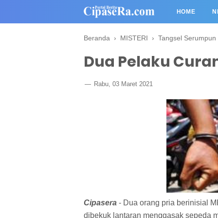
HOME
N
Beranda
›
MISTERI
›
Tangsel Serumpun
Dua Pelaku Curam
Rabu, 03 Maret 2021
Cipasera
- Dua orang pria berinisial MR
dibekuk lantaran menggasak sepeda mo