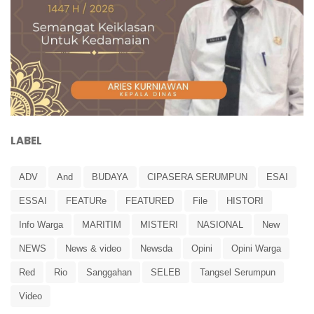
LABEL
ADV
And
BUDAYA
CIPASERA SERUMPUN
ESAI
ESSAI
FEATURe
FEATURED
File
HISTORI
Info Warga
MARITIM
MISTERI
NASIONAL
New
NEWS
News & video
Newsda
Opini
Opini Warga
Red
Rio
Sanggahan
SELEB
Tangsel Serumpun
Video