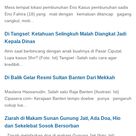
Mess tempat lokasi pembunuhan Eno Kasus pembunuhan sadis
Eno Fahira (18) yang mati dengan kemaluan ditancap gagang
cangkul, moti...
Di Tangsel: Ketahuan Selingkuh Malah Diangkat Jadi
Kepala Dinas
Airin saat berbincang dengan anak buahnya di Pasar Ciputat.
Lupa kasus Shn? (Foto: Ist) Tangsel -Salah satu cara agar
kredibili...
Di Balik Gelar Resmi Sultan Banten Dari Mekkah
Maulana Hassanudin, Salah satu Raja Banten (Ilustrasi: Ist)
Cipasera.com- Kerajaan Banten tempo doeloe punya pengaruh
cukup lua...
Ziarah di Makam Sunan Gunung Jati, Ada Doa, Hio
dan Sekelebat Sosok Bersorban
Ziarah melafazkan doa di makam Gunung Jati (foto: Ist)