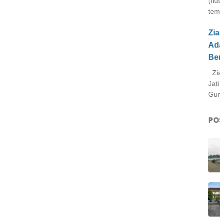
(Il
tem
Zi
Ad
Be
Zia
Jat
Gun
PO