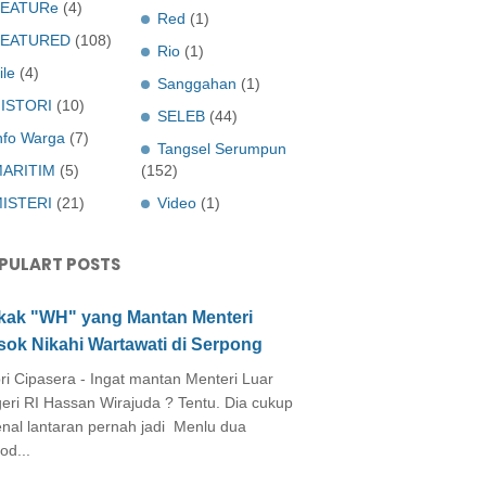
EATURe
(4)
Red
(1)
FEATURED
(108)
Rio
(1)
ile
(4)
Sanggahan
(1)
ISTORI
(10)
SELEB
(44)
nfo Warga
(7)
Tangsel Serumpun
ARITIM
(5)
(152)
ISTERI
(21)
Video
(1)
PULART POSTS
kak "WH" yang Mantan Menteri
sok Nikahi Wartawati di Serpong
ri Cipasera - Ingat mantan Menteri Luar
eri RI Hassan Wirajuda ? Tentu. Dia cukup
enal lantaran pernah jadi Menlu dua
od...