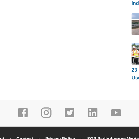
In
23
Us
ut
Contact
Privacy Policy
SOP Perlindungan Wart