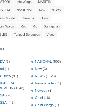
ISTORI
Info Warga
MARITIM
ISTERI
NASIONAL
New
NEWS
ews & video
Newsda
Opini
pini Warga
Red
Rio
Sanggahan
ELEB
Tangsel Serumpun
Video
BEL
ADV
(3)
NASIONAL
(503)
nd
(1)
New
(3)
UDAYA
(91)
NEWS
(1726)
IPASERA
News & video
(1)
RUMPUN
(1543)
Newsda
(2)
SAI
(70)
Opini
(18)
SSAI
(45)
Opini Warga
(1)