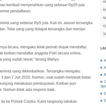
H
rban kembali menyerahkan uang sebesar Rp25 juta
M
nomor pendaftaran.
N
inta uang sebesar Rp5 juta. Kali ini, alasan tersangka
O
tan. Total uang yang didapat tersangka dari menipu
S
rnya bicara, mengaku tidak pernah diajak mendaftar,
LA
ak korban mendaftar anggota Polri secara online,
ia yang sudah lewat,” terang Wahyu.
A
eminta uang dikembalikan. Tersangka mengaku
B
3 dan 7 Juli 2020. Namun, saat sudah melewati batas
C
ak kunjung melakukan pembayaran. Korban pun
SE
. Namun tidak ada respons baik.
E
E
 itu ke Polsek Cisoka. Kami langsung lakukan