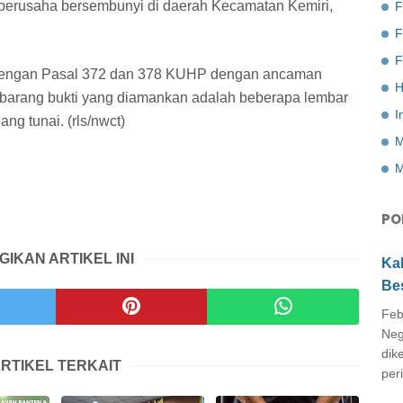
a berusaha bersembunyi di daerah Kecamatan Kemiri,
F
F
t dengan Pasal 372 dan 378 KUHP dengan ancaman
H
barang bukti yang diamankan adalah beberapa lembar
I
uang tunai. (rls/nwct)
M
M
PO
GIKAN ARTIKEL INI
Ka
Be
Feb
Neg
dik
RTIKEL TERKAIT
peri