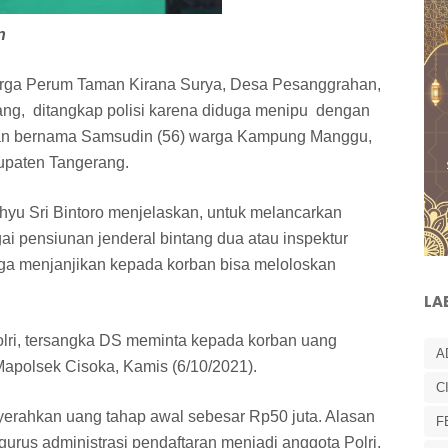
n
warga Perum Taman Kirana Surya, Desa Pesanggrahan,
ng, ditangkap polisi karena diduga menipu dengan
ban bernama Samsudin (56) warga Kampung Manggu,
upaten Tangerang.
yu Sri Bintoro menjelaskan, untuk melancarkan
i pensiunan jenderal bintang dua atau inspektur
a juga menjanjikan kepada korban bisa meloloskan
LA
lri, tersangka DS meminta kepada korban uang
A
Mapolsek Cisoka, Kamis (6/10/2021).
C
erahkan uang tahap awal sebesar Rp50 juta. Alasan
F
urus administrasi pendaftaran menjadi anggota Polri.