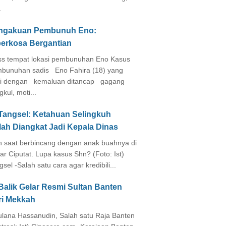
.
ngakuan Pembunuh Eno:
perkosa Bergantian
s tempat lokasi pembunuhan Eno Kasus
bunuhan sadis Eno Fahira (18) yang
i dengan kemaluan ditancap gagang
kul, moti...
 Tangsel: Ketahuan Selingkuh
lah Diangkat Jadi Kepala Dinas
in saat berbincang dengan anak buahnya di
ar Ciputat. Lupa kasus Shn? (Foto: Ist)
gsel -Salah satu cara agar kredibili...
Balik Gelar Resmi Sultan Banten
ri Mekkah
lana Hassanudin, Salah satu Raja Banten