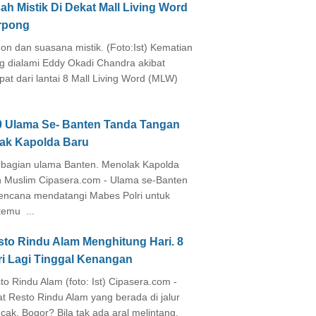
ah Mistik Di Dekat Mall Living Word
rpong
on dan suasana mistik. (Foto:Ist) Kematian
g dialami Eddy Okadi Chandra akibat
pat dari lantai 8 Mall Living Word (MLW)
0 Ulama Se- Banten Tanda Tangan
lak Kapolda Baru
agian ulama Banten. Menolak Kapolda
 Muslim Cipasera.com - Ulama se-Banten
encana mendatangi Mabes Polri untuk
temu ...
sto Rindu Alam Menghitung Hari. 8
ri Lagi Tinggal Kenangan
to Rindu Alam (foto: Ist) Cipasera.com -
at Resto Rindu Alam yang berada di jalur
cak, Bogor? Bila tak ada aral melintang,