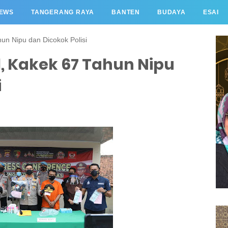
EWS
TANGERANG RAYA
BANTEN
BUDAYA
ESAI
un Nipu dan Dicokok Polisi
 Kakek 67 Tahun Nipu
i