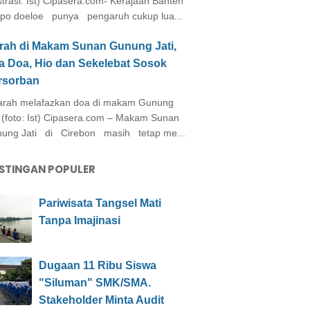
ustrasi: Ist) Cipasera.com- Kerajaan Banten
po doeloe punya pengaruh cukup lua...
arah di Makam Sunan Gunung Jati,
a Doa, Hio dan Sekelebat Sosok
rsorban
rah melafazkan doa di makam Gunung
i (foto: Ist) Cipasera.com – Makam Sunan
ung Jati di Cirebon masih tetap me...
STINGAN POPULER
Pariwisata Tangsel Mati
Tanpa Imajinasi
Dugaan 11 Ribu Siswa
"Siluman" SMK/SMA.
Stakeholder Minta Audit