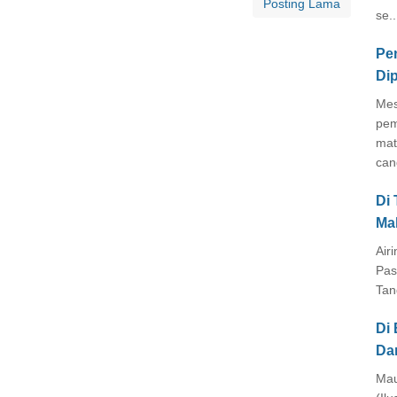
Posting Lama
se..
Pe
Di
Mes
pem
mat
cang
Di
Ma
Air
Pas
Tan
Di 
Da
Mau