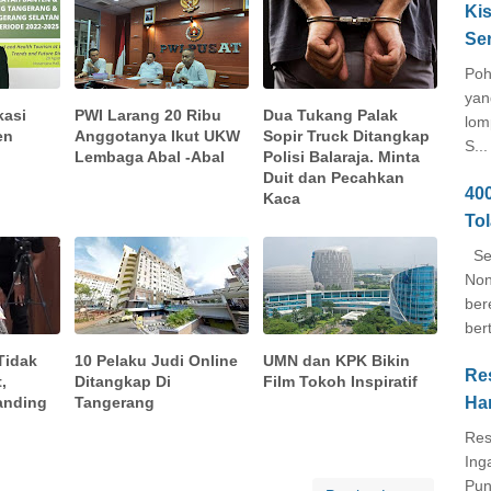
Kis
Se
Poh
yan
kasi
PWI Larang 20 Ribu
Dua Tukang Palak
lom
en
Anggotanya Ikut UKW
Sopir Truck Ditangkap
S...
Lembaga Abal -Abal
Polisi Balaraja. Minta
Duit dan Pecahkan
40
Kaca
To
Seb
Non
ber
ber
Tidak
10 Pelaku Judi Online
UMN dan KPK Bikin
Re
,
Ditangkap Di
Film Tokoh Inspiratif
anding
Tangerang
Ha
Res
Ing
Pun