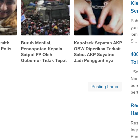
Kis
Se
Poh
yan
lom
S...
Smith
Buruh Menilai,
Kapolsek Sepatan AKP
Polisi
Pencopotan Kepala
OBW Diperiksa Terkait
40
Satpol PP Oleh
Sabu. AKP Suyatno
Gubernur Tidak Tepat
Jadi Penggantinya
To
Seb
Non
ber
Posting Lama
ber
Re
Ha
Res
Ing
Pun