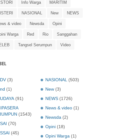
ISTORI
Info Warga
MARITIM
ISTERI
NASIONAL
New
NEWS
ews & video
Newsda
Opini
pini Warga
Red
Rio
Sanggahan
ELEB
Tangsel Serumpun
Video
BEL
ADV
(3)
NASIONAL
(503)
nd
(1)
New
(3)
UDAYA
(91)
NEWS
(1726)
IPASERA
News & video
(1)
RUMPUN
(1543)
Newsda
(2)
SAI
(70)
Opini
(18)
SSAI
(45)
Opini Warga
(1)