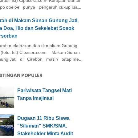
ustrasi: Ist) Cipasera.com- Kerajaan Banten
po doeloe punya pengaruh cukup lua...
arah di Makam Sunan Gunung Jati,
a Doa, Hio dan Sekelebat Sosok
rsorban
rah melafazkan doa di makam Gunung
i (foto: Ist) Cipasera.com – Makam Sunan
ung Jati di Cirebon masih tetap me...
STINGAN POPULER
Pariwisata Tangsel Mati
Tanpa Imajinasi
Dugaan 11 Ribu Siswa
"Siluman" SMK/SMA.
Stakeholder Minta Audit