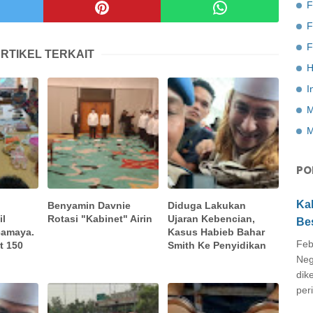
F
F
RTIKEL TERKAIT
H
I
M
M
PO
Ka
Benyamin Davnie
Diduga Lakukan
il
Rotasi "Kabinet" Airin
Ujaran Kebencian,
Be
camaya.
Kasus Habieb Bahar
Feb
t 150
Smith Ke Penyidikan
Neg
dik
peri