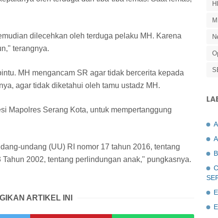
H
M
emudian dilecehkan oleh terduga pelaku MH. Karena
N
un," terangnya.
O
S
pintu. MH mengancam SR agar tidak bercerita kepada
nnya, agar tidak diketahui oleh tamu ustadz MH.
LA
besi Mapolres Serang Kota, untuk mempertanggung
A
ndang-undang (UU) RI nomor 17 tahun 2016, tentang
B
 Tahun 2002, tentang perlindungan anak," pungkasnya.
C
SE
E
GIKAN ARTIKEL INI
E