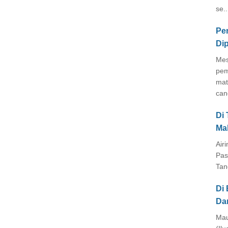
se..
Pe
Di
Mes
pem
mat
cang
Di
Ma
Air
Pas
Tan
Di 
Da
Mau