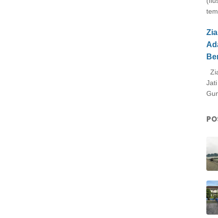
(Il
tem
Zi
Ad
Be
Zia
Jat
Gun
PO