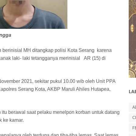
ngga
berinisial MH ditangkap polisi Kota Serang karena
nak laki- laki tetangganya merinisial AR (15) di
ovember 2021, sekitar pukul 10.00 wib oleh Unit PPA
Kapolres Serang Kota, AKBP Maruli Ahiles Hutapea,
LA
A
itu berawal saat pelaku menelpon korban untuk datang
C
k ke kamar.
F
kepalanya oleh terduga dan tiba-tiba lemas. Saat lemas,