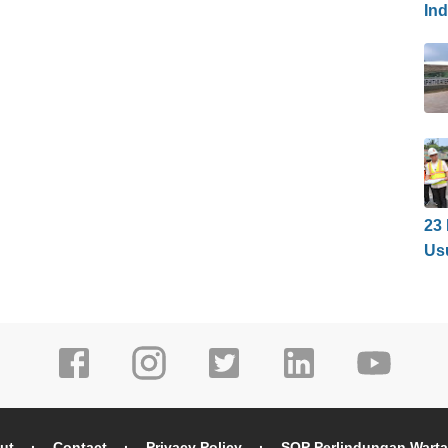
In
23
Us
ut
Contact
Privacy Policy
SOP Perlindungan Wart