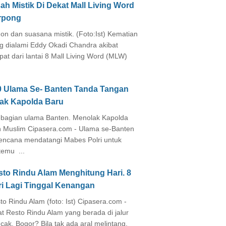
ah Mistik Di Dekat Mall Living Word
rpong
on dan suasana mistik. (Foto:Ist) Kematian
g dialami Eddy Okadi Chandra akibat
pat dari lantai 8 Mall Living Word (MLW)
0 Ulama Se- Banten Tanda Tangan
lak Kapolda Baru
agian ulama Banten. Menolak Kapolda
 Muslim Cipasera.com - Ulama se-Banten
encana mendatangi Mabes Polri untuk
temu ...
sto Rindu Alam Menghitung Hari. 8
ri Lagi Tinggal Kenangan
to Rindu Alam (foto: Ist) Cipasera.com -
at Resto Rindu Alam yang berada di jalur
cak, Bogor? Bila tak ada aral melintang,