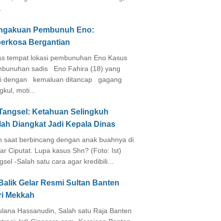
.
ngakuan Pembunuh Eno:
perkosa Bergantian
s tempat lokasi pembunuhan Eno Kasus
bunuhan sadis Eno Fahira (18) yang
i dengan kemaluan ditancap gagang
kul, moti...
 Tangsel: Ketahuan Selingkuh
lah Diangkat Jadi Kepala Dinas
in saat berbincang dengan anak buahnya di
ar Ciputat. Lupa kasus Shn? (Foto: Ist)
gsel -Salah satu cara agar kredibili...
Balik Gelar Resmi Sultan Banten
ri Mekkah
lana Hassanudin, Salah satu Raja Banten