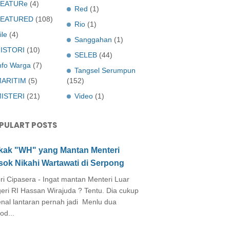
EATURe
(4)
Red
(1)
FEATURED
(108)
Rio
(1)
ile
(4)
Sanggahan
(1)
ISTORI
(10)
SELEB
(44)
nfo Warga
(7)
Tangsel Serumpun
ARITIM
(5)
(152)
ISTERI
(21)
Video
(1)
PULART POSTS
kak "WH" yang Mantan Menteri
sok Nikahi Wartawati di Serpong
ri Cipasera - Ingat mantan Menteri Luar
eri RI Hassan Wirajuda ? Tentu. Dia cukup
enal lantaran pernah jadi Menlu dua
od...