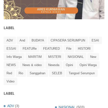
LABEL
ADV
And
BUDAYA
CIPASERA SERUMPUN
ESAI
ESSAI
FEATURe
FEATURED
File
HISTORI
Info Warga
MARITIM
MISTERI
NASIONAL
New
NEWS
News & video
Newsda
Opini
Opini Warga
Red
Rio
Sanggahan
SELEB
Tangsel Serumpun
Video
LABEL
ADV
(3)
NASIONAL
(503)