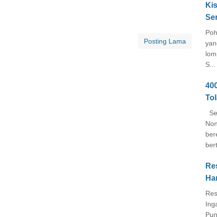
Kis
Se
Poh
Posting Lama
yan
lom
S...
40
To
Seb
Non
ber
ber
Re
Ha
Res
Ing
Pun