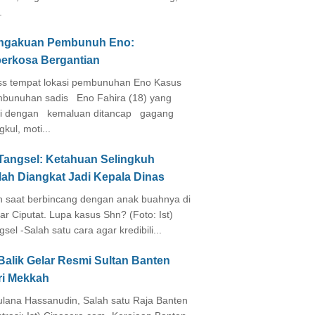
.
ngakuan Pembunuh Eno:
perkosa Bergantian
s tempat lokasi pembunuhan Eno Kasus
bunuhan sadis Eno Fahira (18) yang
i dengan kemaluan ditancap gagang
kul, moti...
 Tangsel: Ketahuan Selingkuh
lah Diangkat Jadi Kepala Dinas
in saat berbincang dengan anak buahnya di
ar Ciputat. Lupa kasus Shn? (Foto: Ist)
gsel -Salah satu cara agar kredibili...
Balik Gelar Resmi Sultan Banten
ri Mekkah
lana Hassanudin, Salah satu Raja Banten