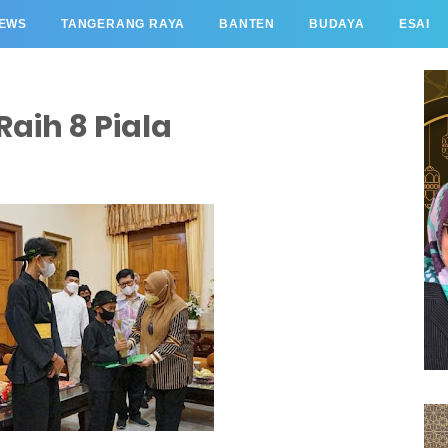
EWS
TANGERANG RAYA
BANTEN
BUDAYA
ESAI
aih 8 Piala