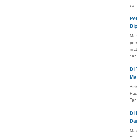
se..
Pe
Di
Mes
pem
mat
cang
Di
Ma
Air
Pas
Tan
Di 
Da
Mau