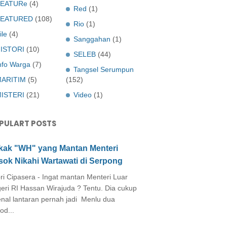
EATURe
(4)
Red
(1)
FEATURED
(108)
Rio
(1)
ile
(4)
Sanggahan
(1)
ISTORI
(10)
SELEB
(44)
nfo Warga
(7)
Tangsel Serumpun
ARITIM
(5)
(152)
ISTERI
(21)
Video
(1)
PULART POSTS
kak "WH" yang Mantan Menteri
sok Nikahi Wartawati di Serpong
ri Cipasera - Ingat mantan Menteri Luar
eri RI Hassan Wirajuda ? Tentu. Dia cukup
enal lantaran pernah jadi Menlu dua
od...