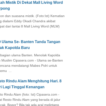
ah Mistik Di Dekat Mall Living Word
rpong
on dan suasana mistik. (Foto:Ist) Kematian
g dialami Eddy Okadi Chandra akibat
pat dari lantai 8 Mall Living Word (MLW)
0 Ulama Se- Banten Tanda Tangan
lak Kapolda Baru
agian ulama Banten. Menolak Kapolda
 Muslim Cipasera.com - Ulama se-Banten
encana mendatangi Mabes Polri untuk
temu ...
sto Rindu Alam Menghitung Hari. 8
ri Lagi Tinggal Kenangan
to Rindu Alam (foto: Ist) Cipasera.com -
at Resto Rindu Alam yang berada di jalur
cak, Bogor? Bila tak ada aral melintang,