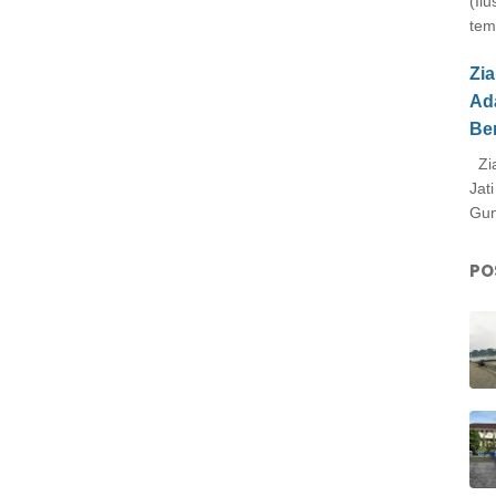
(Il
tem
Zi
Ad
Be
Zia
Jat
Gun
PO