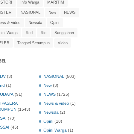
ISTORI
Info Warga
MARITIM
ISTERI
NASIONAL
New
NEWS
ews & video
Newsda
Opini
pini Warga
Red
Rio
Sanggahan
ELEB
Tangsel Serumpun
Video
BEL
ADV
(3)
NASIONAL
(503)
nd
(1)
New
(3)
UDAYA
(91)
NEWS
(1725)
IPASERA
News & video
(1)
RUMPUN
(1543)
Newsda
(2)
SAI
(70)
Opini
(18)
SSAI
(45)
Opini Warga
(1)