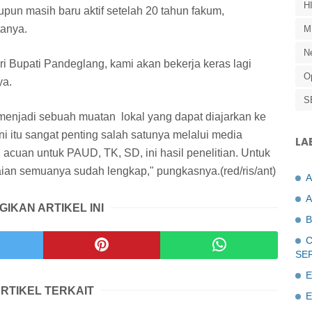
H
upun masih baru aktif setelah 20 tahun fakum,
tanya.
M
N
i Bupati Pandeglang, kami akan bekerja keras lagi
O
ya.
S
 menjadi sebuah muatan lokal yang dapat diajarkan ke
i itu sangat penting salah satunya melalui media
LA
 acuan untuk PAUD, TK, SD, ini hasil penelitian. Untuk
aian semuanya sudah lengkap," pungkasnya.(red/ris/ant)
A
GIKAN ARTIKEL INI
B
C
SE
E
RTIKEL TERKAIT
E