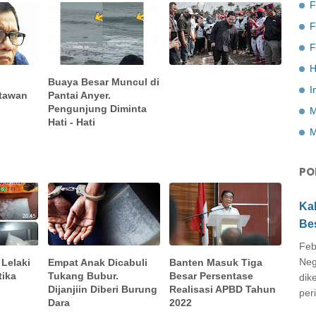
F
F
H
Buaya Besar Muncul di
I
tawan
Pantai Anyer.
Pengunjung Diminta
M
Hati - Hati
M
PO
Ka
Be
Feb
Neg
 Lelaki
Empat Anak Dicabuli
Banten Masuk Tiga
tika
Tukang Bubur.
Besar Persentase
dik
Dijanjiin Diberi Burung
Realisasi APBD Tahun
peri
Dara
2022