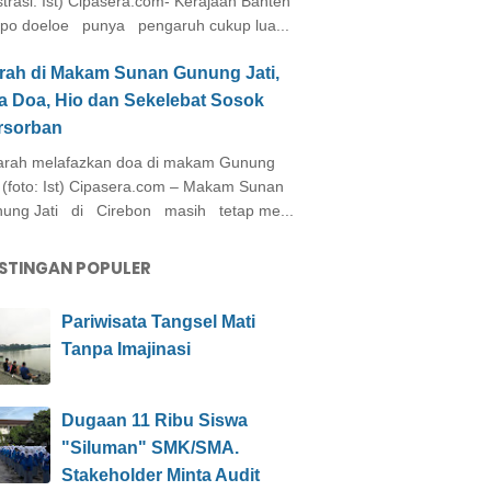
ustrasi: Ist) Cipasera.com- Kerajaan Banten
po doeloe punya pengaruh cukup lua...
arah di Makam Sunan Gunung Jati,
a Doa, Hio dan Sekelebat Sosok
rsorban
rah melafazkan doa di makam Gunung
i (foto: Ist) Cipasera.com – Makam Sunan
ung Jati di Cirebon masih tetap me...
STINGAN POPULER
Pariwisata Tangsel Mati
Tanpa Imajinasi
Dugaan 11 Ribu Siswa
"Siluman" SMK/SMA.
Stakeholder Minta Audit