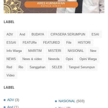
LABEL
ADV
And
BUDAYA
CIPASERA SERUMPUN
ESAI
ESSAI
FEATURe
FEATURED
File
HISTORI
Info Warga
MARITIM
MISTERI
NASIONAL
New
NEWS
News & video
Newsda
Opini
Opini Warga
Red
Rio
Sanggahan
SELEB
Tangsel Serumpun
Video
LABEL
ADV
(3)
NASIONAL
(503)
And
(1)