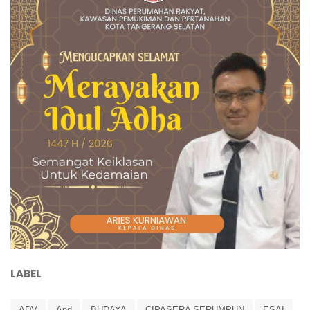
LABEL
ADV
And
BUDAYA
CIPASERA SERUMPUN
ESAI