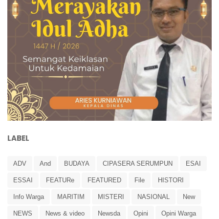
LABEL
ADV
And
BUDAYA
CIPASERA SERUMPUN
ESAI
ESSAI
FEATURe
FEATURED
File
HISTORI
Info Warga
MARITIM
MISTERI
NASIONAL
New
NEWS
News & video
Newsda
Opini
Opini Warga