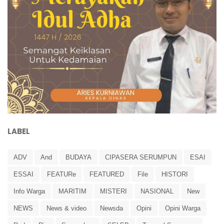
LABEL
ADV
And
BUDAYA
CIPASERA SERUMPUN
ESAI
ESSAI
FEATURe
FEATURED
File
HISTORI
Info Warga
MARITIM
MISTERI
NASIONAL
New
NEWS
News & video
Newsda
Opini
Opini Warga