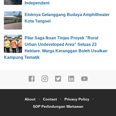
Independent
Eloknya Gelanggang Budaya Amphitheater
Kota Tangsel
Pilar Saga Iksan Tinjau Proyek "Rural
Urban Undeveloped Area" Seluas 23
Hektare. Warga Keranggan Boleh Usulkan
Kampung Tematik
About
Contact
Privacy Policy
SOP Perlindungan Wartawan