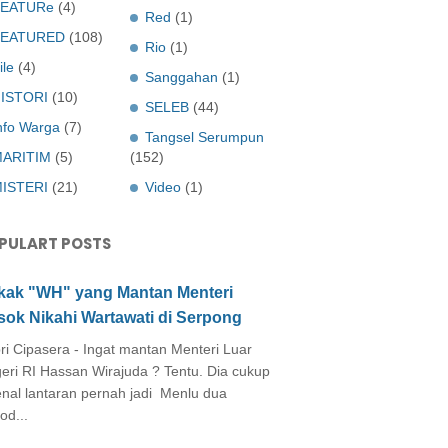
EATURe
(4)
Red
(1)
FEATURED
(108)
Rio
(1)
ile
(4)
Sanggahan
(1)
ISTORI
(10)
SELEB
(44)
nfo Warga
(7)
Tangsel Serumpun
ARITIM
(5)
(152)
ISTERI
(21)
Video
(1)
PULART POSTS
kak "WH" yang Mantan Menteri
sok Nikahi Wartawati di Serpong
ri Cipasera - Ingat mantan Menteri Luar
eri RI Hassan Wirajuda ? Tentu. Dia cukup
enal lantaran pernah jadi Menlu dua
od...