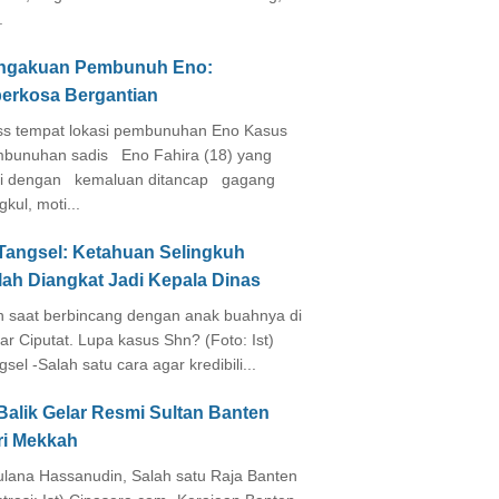
.
ngakuan Pembunuh Eno:
perkosa Bergantian
s tempat lokasi pembunuhan Eno Kasus
bunuhan sadis Eno Fahira (18) yang
i dengan kemaluan ditancap gagang
kul, moti...
 Tangsel: Ketahuan Selingkuh
lah Diangkat Jadi Kepala Dinas
in saat berbincang dengan anak buahnya di
ar Ciputat. Lupa kasus Shn? (Foto: Ist)
gsel -Salah satu cara agar kredibili...
Balik Gelar Resmi Sultan Banten
ri Mekkah
lana Hassanudin, Salah satu Raja Banten