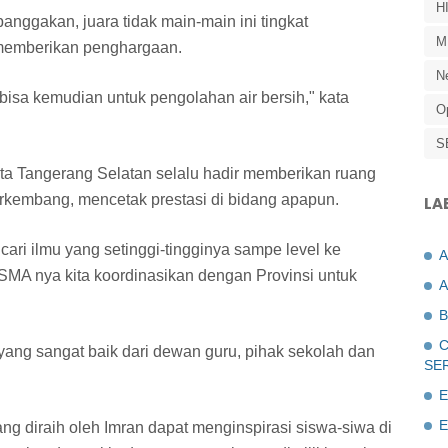
H
banggakan, juara tidak main-main ini tingkat
M
 memberikan penghargaan.
N
bisa kemudian untuk pengolahan air bersih," kata
O
S
 Tangerang Selatan selalu hadir memberikan ruang
rkembang, mencetak prestasi di bidang apapun.
LA
ari ilmu yang setinggi-tingginya sampe level ke
a SMA nya kita koordinasikan dengan Provinsi untuk
A
B
C
 yang sangat baik dari dewan guru, pihak sekolah dan
SE
E
E
g diraih oleh Imran dapat menginspirasi siswa-siwa di