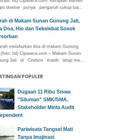
ustrasi: Ist) Cipasera.com- Kerajaan Banten
po doeloe punya pengaruh cukup lua...
arah di Makam Sunan Gunung Jati,
a Doa, Hio dan Sekelebat Sosok
rsorban
rah melafazkan doa di makam Gunung
i (foto: Ist) Cipasera.com – Makam Sunan
ung Jati di Cirebon masih tetap me...
STINGAN POPULER
Dugaan 11 Ribu Siswa
"Siluman" SMK/SMA.
Stakeholder Minta Audit
dependent
Pariwisata Tangsel Mati
Tanpa Imajinasi