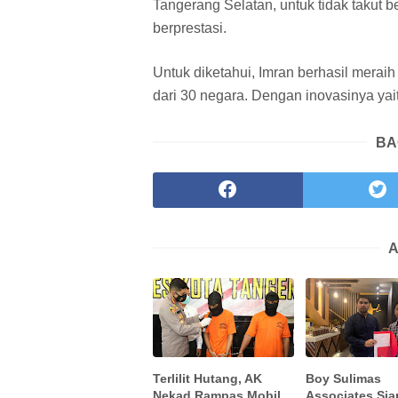
Tangerang Selatan, untuk tidak takut b
berprestasi.
Untuk diketahui, Imran berhasil mera
dari 30 negara. Dengan inovasinya yai
BA
A
Terlilit Hutang, AK
Boy Sulimas
Nekad Rampas Mobil
Associates Sia