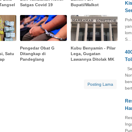
Kis
Tangsel
Satgas Covid 19
Bupati/Walkot
Se
Poh
yan
lom
S...
Pengedar Obat G
Kubu Benyamin - Pilar
40
i, Satu
Ditangkap di
Lega, Gugatan
To
kap
Pandeglang
Lawannya Ditolak MK
Seb
Non
ber
Posting Lama
ber
Re
Ha
Res
Ing
Pun