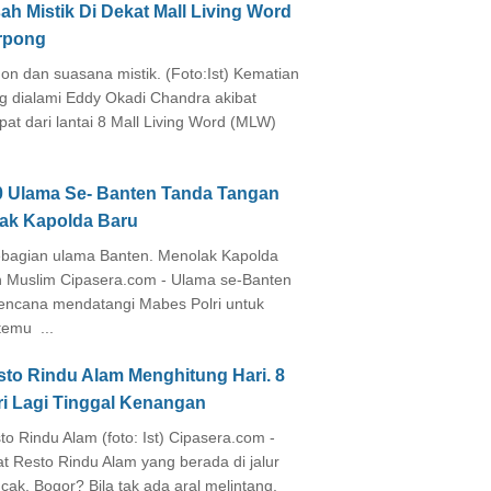
ah Mistik Di Dekat Mall Living Word
rpong
on dan suasana mistik. (Foto:Ist) Kematian
g dialami Eddy Okadi Chandra akibat
pat dari lantai 8 Mall Living Word (MLW)
0 Ulama Se- Banten Tanda Tangan
lak Kapolda Baru
agian ulama Banten. Menolak Kapolda
 Muslim Cipasera.com - Ulama se-Banten
encana mendatangi Mabes Polri untuk
temu ...
sto Rindu Alam Menghitung Hari. 8
ri Lagi Tinggal Kenangan
to Rindu Alam (foto: Ist) Cipasera.com -
at Resto Rindu Alam yang berada di jalur
cak, Bogor? Bila tak ada aral melintang,