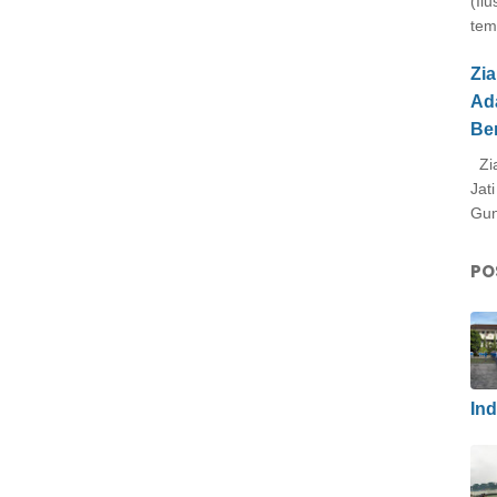
(Il
tem
Zi
Ad
Be
Zia
Jat
Gun
PO
In