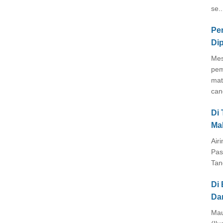
se..
Pe
Di
Mes
pem
mat
cang
Di
Ma
Air
Pas
Tan
Di 
Da
Mau