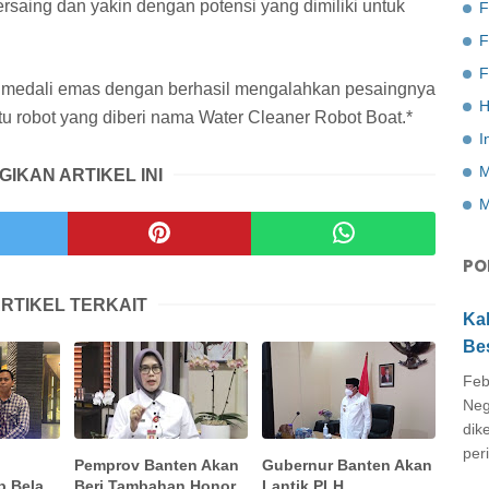
ersaing dan yakin dengan potensi yang dimiliki untuk
F
F
ih medali emas dengan berhasil mengalahkan pesaingnya
H
tu robot yang diberi nama Water Cleaner Robot Boat.*
I
M
GIKAN ARTIKEL INI
M
PO
RTIKEL TERKAIT
Ka
Be
Feb
Neg
dik
peri
Pemprov Banten Akan
Gubernur Banten Akan
p Bela
Beri Tambahan Honor
Lantik PLH