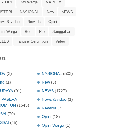
ISTORI
Info Warga
MARITIM
ISTERI
NASIONAL
New
NEWS
ews & video
Newsda
Opini
pini Warga
Red
Rio
Sanggahan
ELEB
Tangsel Serumpun
Video
BEL
ADV
(3)
NASIONAL
(503)
nd
(1)
New
(3)
UDAYA
(91)
NEWS
(1727)
IPASERA
News & video
(1)
RUMPUN
(1543)
Newsda
(2)
SAI
(70)
Opini
(18)
SSAI
(45)
Opini Warga
(1)