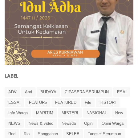
LABEL
ADV
And
BUDAYA
CIPASERA SERUMPUN
ESAI
ESSAI
FEATURe
FEATURED
File
HISTORI
Info Warga
MARITIM
MISTERI
NASIONAL
New
NEWS
News & video
Newsda
Opini
Opini Warga
Red
Rio
Sanggahan
SELEB
Tangsel Serumpun